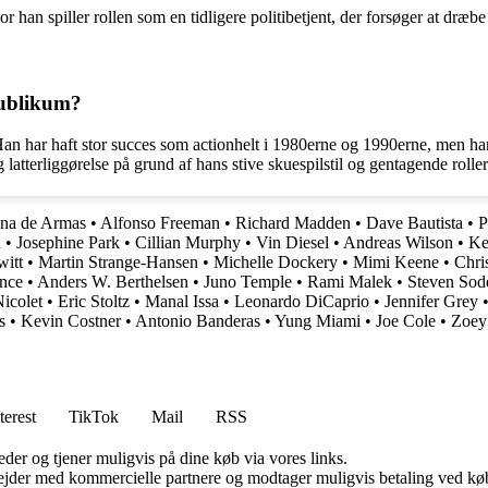
han spiller rollen som en tidligere politibetjent, der forsøger at dræbe 
publikum?
Han har haft stor succes som actionhelt i 1980erne og 1990erne, men han
latterliggørelse på grund af hans stive skuespilstil og gentagende roller
na de Armas
•
Alfonso Freeman
•
Richard Madden
•
Dave Bautista
•
P
n
•
Josephine Park
•
Cillian Murphy
•
Vin Diesel
•
Andreas Wilson
•
Ke
witt
•
Martin Strange-Hansen
•
Michelle Dockery
•
Mimi Keene
•
Chri
ence
•
Anders W. Berthelsen
•
Juno Temple
•
Rami Malek
•
Steven Sod
Nicolet
•
Eric Stoltz
•
Manal Issa
•
Leonardo DiCaprio
•
Jennifer Grey
s
•
Kevin Costner
•
Antonio Banderas
•
Yung Miami
•
Joe Cole
•
Zoey
terest
TikTok
Mail
RSS
er og tjener muligvis på dine køb via vores links.
jder med kommercielle partnere og modtager muligvis betaling ved køb.