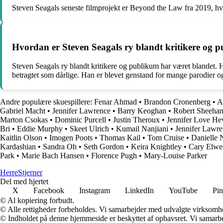
Steven Seagals seneste filmprojekt er Beyond the Law fra 2019, hvor 
Hvordan er Steven Seagals ry blandt kritikere og 
Steven Seagals ry blandt kritikere og publikum har været blandet. 
betragtet som dårlige. Han er blevet genstand for mange parodier og 
Andre populære skuespillere:
Fenar Ahmad
•
Brandon Cronenberg
•
A
Gabriel Macht
•
Jennifer Lawrence
•
Barry Keoghan
•
Robert Sheeha
Marton Csokas
•
Dominic Purcell
•
Justin Theroux
•
Jennifer Love He
Bri
•
Eddie Murphy
•
Skeet Ulrich
•
Kumail Nanjiani
•
Jennifer Lawr
Kaitlin Olson
•
Imogen Poots
•
Thomas Kail
•
Tom Cruise
•
Danielle 
Kardashian
•
Sandra Oh
•
Seth Gordon
•
Keira Knightley
•
Cary Elwe
Park
•
Marie Bach Hansen
•
Florence Pugh
•
Mary-Louise Parker
Herre
Stjerner
Del med hjertet
X
Facebook
Instagram
LinkedIn
YouTube
Pin
© Al kopiering forbudt.
© Alle rettigheder forbeholdes. Vi samarbejder med udvalgte virksomhed
© Indholdet på denne hjemmeside er beskyttet af ophavsret. Vi samarbe