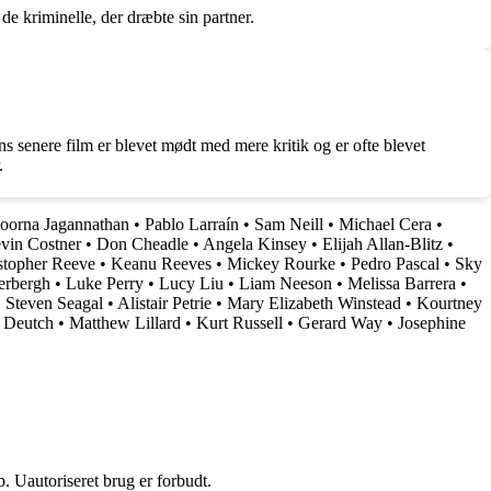
de kriminelle, der dræbte sin partner.
s senere film er blevet mødt med mere kritik og er ofte blevet
.
oorna Jagannathan
•
Pablo Larraín
•
Sam Neill
•
Michael Cera
•
vin Costner
•
Don Cheadle
•
Angela Kinsey
•
Elijah Allan-Blitz
•
stopher Reeve
•
Keanu Reeves
•
Mickey Rourke
•
Pedro Pascal
•
Sky
erbergh
•
Luke Perry
•
Lucy Liu
•
Liam Neeson
•
Melissa Barrera
•
•
Steven Seagal
•
Alistair Petrie
•
Mary Elizabeth Winstead
•
Kourtney
 Deutch
•
Matthew Lillard
•
Kurt Russell
•
Gerard Way
•
Josephine
 Uautoriseret brug er forbudt.