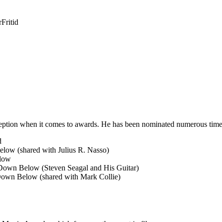
r
Fritid
eception when it comes to awards. He has been nominated numerous time
d
low (shared with Julius R. Nasso)
elow
Down Below (Steven Seagal and His Guitar)
Down Below (shared with Mark Collie)