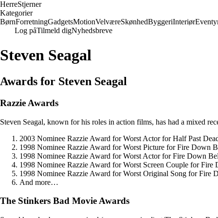
Herre
Stjerner
Kategorier
Børn
Forretning
Gadgets
Motion
Velvære
Skønhed
Byggeri
Interiør
Eventy
Log på
Tilmeld dig
Nyhedsbreve
Steven Seagal
Awards for Steven Seagal
Razzie Awards
Steven Seagal, known for his roles in action films, has had a mixed r
2003 Nominee Razzie Award for Worst Actor for Half Past Dea
1998 Nominee Razzie Award for Worst Picture for Fire Down Be
1998 Nominee Razzie Award for Worst Actor for Fire Down B
1998 Nominee Razzie Award for Worst Screen Couple for Fire 
1998 Nominee Razzie Award for Worst Original Song for Fire 
And more…
The Stinkers Bad Movie Awards