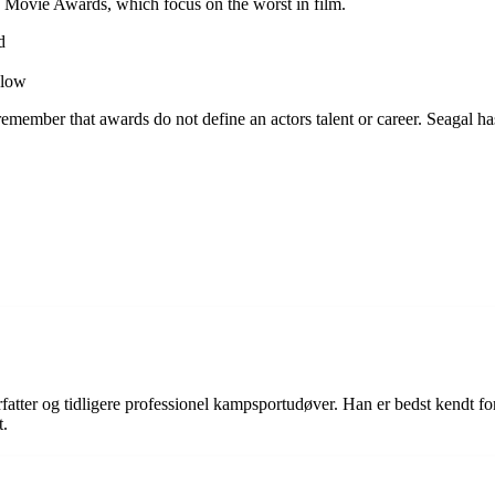
d Movie Awards, which focus on the worst in film.
d
elow
 remember that awards do not define an actors talent or career. Seagal h
orfatter og tidligere professionel kampsportudøver. Han er bedst kendt f
t.