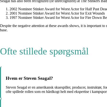
Seagal has also been recognized (or unrecognized) at The Stinkers Ba
2002 Nominee Stinker Award for Worst Actor for Half Past Dea
2001 Nominee Stinker Award for Worst Actor for Exit Wounds
1997 Nominee Stinker Award for Worst Actor for Fire Down B
Despite the negative attention at these awards shows, it is important to
base.
Ofte stillede spørgsmål
Hvem er Steven Seagal?
Steven Seagal er en amerikansk skuespiller, producer, instruktør, f
ofte spillede rollen som en hårdkogt helt med ekspertise i kampspor