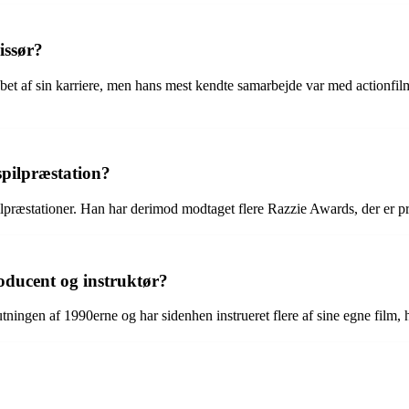
issør?
løbet af sin karriere, men hans mest kendte samarbejde var med action
spilpræstation?
lpræstationer. Han har derimod modtaget flere Razzie Awards, der er pri
oducent og instruktør?
lutningen af 1990erne og har sidenhen instrueret flere af sine egne fi