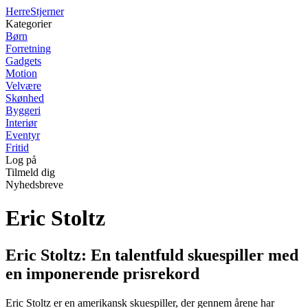
Herre
Stjerner
Kategorier
Børn
Forretning
Gadgets
Motion
Velvære
Skønhed
Byggeri
Interiør
Eventyr
Fritid
Log på
Tilmeld dig
Nyhedsbreve
Eric Stoltz
Eric Stoltz: En talentfuld skuespiller med
en imponerende prisrekord
Eric Stoltz er en amerikansk skuespiller, der gennem årene har