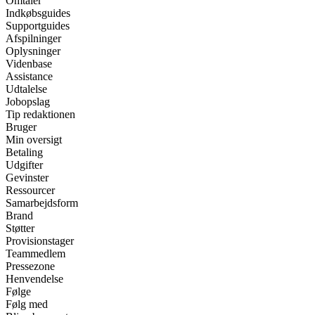
Omtaler
Indkøbsguides
Supportguides
Afspilninger
Oplysninger
Videnbase
Assistance
Udtalelse
Jobopslag
Tip redaktionen
Bruger
Min oversigt
Betaling
Udgifter
Gevinster
Ressourcer
Samarbejdsform
Brand
Støtter
Provisionstager
Teammedlem
Pressezone
Henvendelse
Følge
Følg med