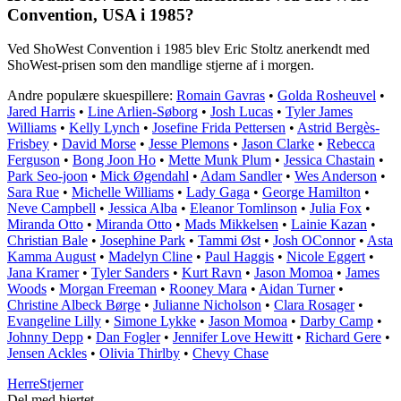
Convention, USA i 1985?
Ved ShoWest Convention i 1985 blev Eric Stoltz anerkendt med
ShoWest-prisen som den mandlige stjerne af i morgen.
Andre populære skuespillere:
Romain Gavras
•
Golda Rosheuvel
•
Jared Harris
•
Line Arlien-Søborg
•
Josh Lucas
•
Tyler James
Williams
•
Kelly Lynch
•
Josefine Frida Pettersen
•
Astrid Bergès-
Frisbey
•
David Morse
•
Jesse Plemons
•
Jason Clarke
•
Rebecca
Ferguson
•
Bong Joon Ho
•
Mette Munk Plum
•
Jessica Chastain
•
Park Seo-joon
•
Mick Øgendahl
•
Adam Sandler
•
Wes Anderson
•
Sara Rue
•
Michelle Williams
•
Lady Gaga
•
George Hamilton
•
Neve Campbell
•
Jessica Alba
•
Eleanor Tomlinson
•
Julia Fox
•
Miranda Otto
•
Miranda Otto
•
Mads Mikkelsen
•
Lainie Kazan
•
Christian Bale
•
Josephine Park
•
Tammi Øst
•
Josh OConnor
•
Asta
Kamma August
•
Madelyn Cline
•
Paul Haggis
•
Nicole Eggert
•
Jana Kramer
•
Tyler Sanders
•
Kurt Ravn
•
Jason Momoa
•
James
Woods
•
Morgan Freeman
•
Rooney Mara
•
Aidan Turner
•
Christine Albeck Børge
•
Julianne Nicholson
•
Clara Rosager
•
Evangeline Lilly
•
Simone Lykke
•
Jason Momoa
•
Darby Camp
•
Johnny Depp
•
Dan Fogler
•
Jennifer Love Hewitt
•
Richard Gere
•
Jensen Ackles
•
Olivia Thirlby
•
Chevy Chase
Herre
Stjerner
Del med hjertet