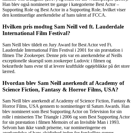
Han blev også nomineret tre gange i kategorierne Best Actor –
Supporting Role og Best Actor in a Supporting Role, hvilket viser
den kontinuerlige anerkendelse af hans talent af FCCA.
Hvilken pris modtog Sam Neill ved ft. Lauderdale
International Film Festival?
Sam Neill blev tildelt en Jury Award for Best Actor ved Ft.
Lauderdale International Film Festival i 2001 for sin præstation i
filmen The Zookeeper. Denne pris var en anerkendelse af Neills
exceptionelle skuespil som zookeeper Ludovic i filmen og
bekræftede hans evne til at levere kraftfulde ogøjeblikke på det store
lærred.
Hvordan blev Sam Neill anerkendt af Academy of
Science Fiction, Fantasy & Horror Films, USA?
Sam Neill blev anerkendt af Academy of Science Fiction, Fantasy &
Horror Films, USA gennem to nomineringer til Saturn Awards. Han
blev nomineret som Best Supporting Actor on Television for sin
rolle i miniserien The Triangle i 2006 og som Best Supporting Actor
for sin præstation i filmen Memoirs of an Invisible Man i 1993.
Selvom han ikke vandt priserne, var nomineringerne en
anerkendelse af hans alsidighed inden for forskellige genrer.