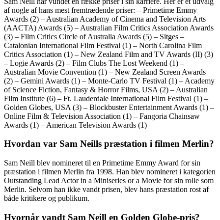
Sam Neill har vundet en række priser i sin karriere. Her er et udvalg
af nogle af hans mest fremtrædende priser: – Primetime Emmy
Awards (2) – Australian Academy of Cinema and Television Arts
(AACTA) Awards (5) – Australian Film Critics Association Awards
(3) – Film Critics Circle of Australia Awards (5) – Sitges –
Catalonian International Film Festival (1) – North Carolina Film
Critics Association (1) – New Zealand Film and TV Awards (II) (3)
– Logie Awards (2) – Film Clubs The Lost Weekend (1) –
Australian Movie Convention (1) – New Zealand Screen Awards
(2) – Gemini Awards (1) – Monte-Carlo TV Festival (1) – Academy
of Science Fiction, Fantasy & Horror Films, USA (2) – Australian
Film Institute (6) – Ft. Lauderdale International Film Festival (1) –
Golden Globes, USA (3) – Blockbuster Entertainment Awards (1) –
Online Film & Television Association (1) – Fangoria Chainsaw
Awards (1) – American Television Awards (1)
Hvordan var Sam Neills præstation i filmen Merlin?
Sam Neill blev nomineret til en Primetime Emmy Award for sin
præstation i filmen Merlin fra 1998. Han blev nomineret i kategorien
Outstanding Lead Actor in a Miniseries or a Movie for sin rolle som
Merlin. Selvom han ikke vandt prisen, blev hans præstation rost af
både kritikere og publikum.
Hvornår vandt Sam Neill en Golden Globe-pris?