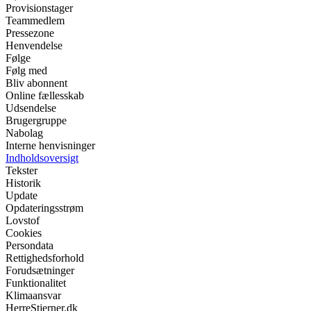
Provisionstager
Teammedlem
Pressezone
Henvendelse
Følge
Følg med
Bliv abonnent
Online fællesskab
Udsendelse
Brugergruppe
Nabolag
Interne henvisninger
Indholdsoversigt
Tekster
Historik
Update
Opdateringsstrøm
Lovstof
Cookies
Persondata
Rettighedsforhold
Forudsætninger
Funktionalitet
Klimaansvar
HerreStjerner.dk