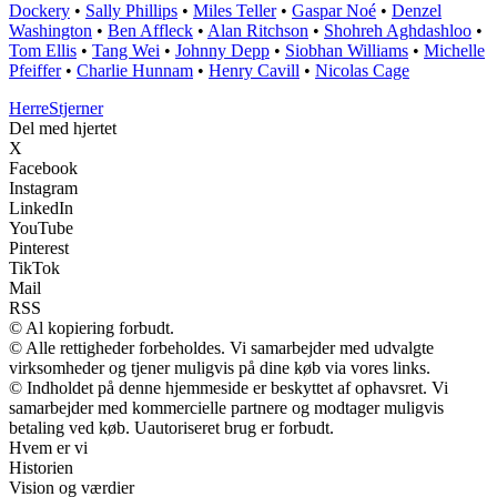
Dockery
•
Sally Phillips
•
Miles Teller
•
Gaspar Noé
•
Denzel
Washington
•
Ben Affleck
•
Alan Ritchson
•
Shohreh Aghdashloo
•
Tom Ellis
•
Tang Wei
•
Johnny Depp
•
Siobhan Williams
•
Michelle
Pfeiffer
•
Charlie Hunnam
•
Henry Cavill
•
Nicolas Cage
Herre
Stjerner
Del med hjertet
X
Facebook
Instagram
LinkedIn
YouTube
Pinterest
TikTok
Mail
RSS
© Al kopiering forbudt.
© Alle rettigheder forbeholdes. Vi samarbejder med udvalgte
virksomheder og tjener muligvis på dine køb via vores links.
© Indholdet på denne hjemmeside er beskyttet af ophavsret. Vi
samarbejder med kommercielle partnere og modtager muligvis
betaling ved køb. Uautoriseret brug er forbudt.
Hvem er vi
Historien
Vision og værdier