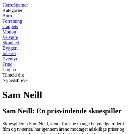
Herre
Stjerner
Kategorier
Børn
Forretning
Gadgets
Motion
Velvære
Skønhed
Byggeri
Interiør
Eventyr
Fritid
Log på
Tilmeld dig
Nyhedsbreve
Sam Neill
Sam Neill: En prisvindende skuespiller
Skuespilleren Sam Neill, kendt for sine mange betydelige roller i
film og tv-serier, har igennem årene modtaget adskillige priser og