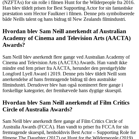
(NZFTAs) for sin rolle i filmen Hunt for the Wilderpeople fra 2016.
Han blev tildelt prisen for Best Supporting Actor for sin fantastiske
præstation som Hector Faulkner i filmen. Denne pris symboliserede
både Neills talent og hans bidrag til New Zealands filmindustri.
Hvordan blev Sam Neill anerkendt af Australian
Academy of Cinema and Television Arts (AACTA)
Awards?
Sam Neill blev anerkendt flere gange ved Australian Academy of
Cinema and Television Arts (AACTA) Awards. Han vandt ikke
mindre end fem priser fra AACTA, herunder den prestigefyldte
Longford Lyell Award i 2019. Denne pris blev tildelt Neill som
anerkendelse af hans fremragende bidrag til den australske
filmindustri. Derudover blev han også nomineret flere gange i
forskellige kategorier, der fremhævede hans dygtige skuespil.
Hvordan blev Sam Neill anerkendt af Film Critics
Circle of Australia Awards?
Sam Neill blev anerkendt flere gange af Film Critics Circle of
Australia Awards (FCCA). Han vandt to priser fra FCCA for sin
fremragende skuespil, henholdsvis Best Actor – Supporting Role for
filmene The Daughter (2017) og Hunt for the Wilderpeople (2019).