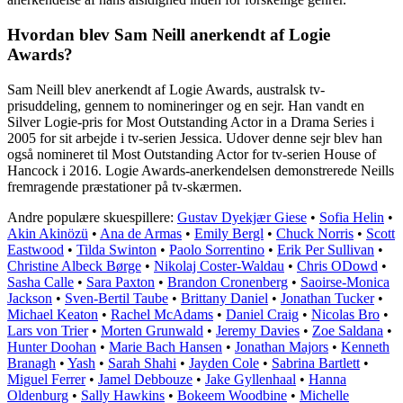
Hvordan blev Sam Neill anerkendt af Logie
Awards?
Sam Neill blev anerkendt af Logie Awards, australsk tv-
prisuddeling, gennem to nomineringer og en sejr. Han vandt en
Silver Logie-pris for Most Outstanding Actor in a Drama Series i
2005 for sit arbejde i tv-serien Jessica. Udover denne sejr blev han
også nomineret til Most Outstanding Actor for tv-serien House of
Hancock i 2016. Logie Awards-anerkendelsen demonstrerede Neills
fremragende præstationer på tv-skærmen.
Andre populære skuespillere:
Gustav Dyekjær Giese
•
Sofia Helin
•
Akin Akinözü
•
Ana de Armas
•
Emily Bergl
•
Chuck Norris
•
Scott
Eastwood
•
Tilda Swinton
•
Paolo Sorrentino
•
Erik Per Sullivan
•
Christine Albeck Børge
•
Nikolaj Coster-Waldau
•
Chris ODowd
•
Sasha Calle
•
Sara Paxton
•
Brandon Cronenberg
•
Saoirse-Monica
Jackson
•
Sven-Bertil Taube
•
Brittany Daniel
•
Jonathan Tucker
•
Michael Keaton
•
Rachel McAdams
•
Daniel Craig
•
Nicolas Bro
•
Lars von Trier
•
Morten Grunwald
•
Jeremy Davies
•
Zoe Saldana
•
Hunter Doohan
•
Marie Bach Hansen
•
Jonathan Majors
•
Kenneth
Branagh
•
Yash
•
Sarah Shahi
•
Jayden Cole
•
Sabrina Bartlett
•
Miguel Ferrer
•
Jamel Debbouze
•
Jake Gyllenhaal
•
Hanna
Oldenburg
•
Sally Hawkins
•
Bokeem Woodbine
•
Michelle