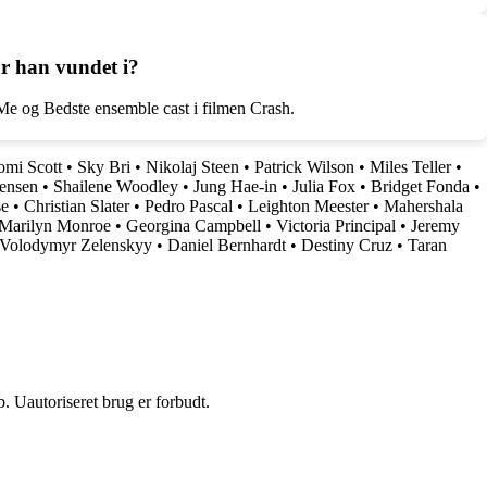
r han vundet i?
Me og Bedste ensemble cast i filmen Crash.
mi Scott
•
Sky Bri
•
Nikolaj Steen
•
Patrick Wilson
•
Miles Teller
•
tensen
•
Shailene Woodley
•
Jung Hae-in
•
Julia Fox
•
Bridget Fonda
•
se
•
Christian Slater
•
Pedro Pascal
•
Leighton Meester
•
Mahershala
Marilyn Monroe
•
Georgina Campbell
•
Victoria Principal
•
Jeremy
Volodymyr Zelenskyy
•
Daniel Bernhardt
•
Destiny Cruz
•
Taran
 Uautoriseret brug er forbudt.