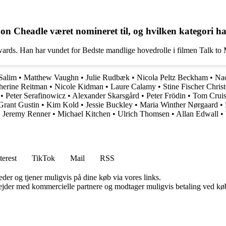
 Cheadle været nomineret til, og hvilken kategori ha
wards. Han har vundet for Bedste mandlige hovedrolle i filmen Talk to 
Salim
•
Matthew Vaughn
•
Julie Rudbæk
•
Nicola Peltz Beckham
•
Nao
herine Reitman
•
Nicole Kidman
•
Laure Calamy
•
Stine Fischer Chris
•
Peter Serafinowicz
•
Alexander Skarsgård
•
Peter Frödin
•
Tom Crui
Grant Gustin
•
Kim Kold
•
Jessie Buckley
•
Maria Winther Nørgaard
•
•
Jeremy Renner
•
Michael Kitchen
•
Ulrich Thomsen
•
Allan Edwall
•
terest
TikTok
Mail
RSS
er og tjener muligvis på dine køb via vores links.
jder med kommercielle partnere og modtager muligvis betaling ved køb.