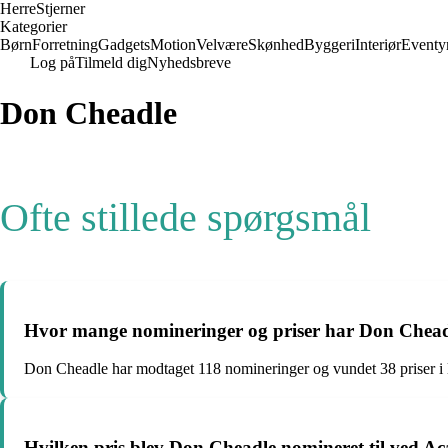
Herre
Stjerner
Kategorier
Børn
Forretning
Gadgets
Motion
Velvære
Skønhed
Byggeri
Interiør
Eventy
Log på
Tilmeld dig
Nyhedsbreve
Don Cheadle
Ofte stillede spørgsmål
Hvor mange nomineringer og priser har Don Chead
Don Cheadle har modtaget 118 nomineringer og vundet 38 priser i lø
Hvilken pris blev Don Cheadle nomineret til ved 