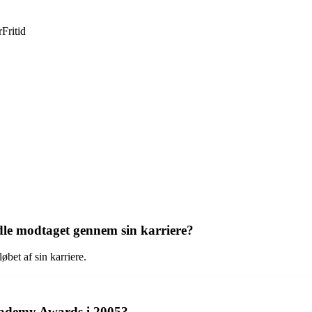
r
Fritid
le modtaget gennem sin karriere?
bet af sin karriere.
Academy Awards i 2005?