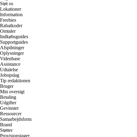
Støt os
Lokationer
Information
Freebies
Rabatkoder
Omtaler
Indkøbsguides
Supportguides
Afspilninger
Oplysninger
Videnbase
Assistance
Udtalelse
Jobopslag
Tip redaktionen
Bruger
Min oversigt
Betaling
Udgifter
Gevinster
Ressourcer
Samarbejdsform
Brand
Støtter
Provisionstager