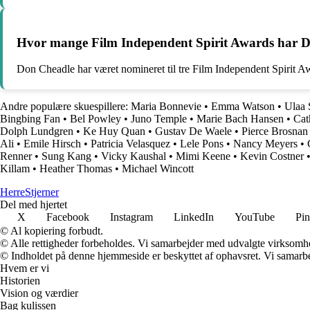
Hvor mange Film Independent Spirit Awards har Don
Don Cheadle har været nomineret til tre Film Independent Spirit A
Andre populære skuespillere:
Maria Bonnevie
•
Emma Watson
•
Ulaa 
Bingbing Fan
•
Bel Powley
•
Juno Temple
•
Marie Bach Hansen
•
Cat
Dolph Lundgren
•
Ke Huy Quan
•
Gustav De Waele
•
Pierce Brosnan
Ali
•
Emile Hirsch
•
Patricia Velasquez
•
Lele Pons
•
Nancy Meyers
•
Renner
•
Sung Kang
•
Vicky Kaushal
•
Mimi Keene
•
Kevin Costner
Killam
•
Heather Thomas
•
Michael Wincott
Herre
Stjerner
Del med hjertet
X
Facebook
Instagram
LinkedIn
YouTube
Pin
© Al kopiering forbudt.
© Alle rettigheder forbeholdes. Vi samarbejder med udvalgte virksomhed
© Indholdet på denne hjemmeside er beskyttet af ophavsret. Vi samarbe
Hvem er vi
Historien
Vision og værdier
Bag kulissen