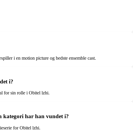
iller i en motion picture og bedste ensemble cast.
det i?
or sin rolle i Obitel lzhi.
n kategori har han vundet i?
serie for Obitel lzhi.