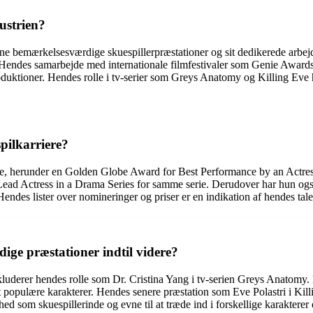
ustrien?
ne bemærkelsesværdige skuespillerpræstationer og sit dedikerede arbejde.
de. Hendes samarbejde med internationale filmfestivaler som Genie Awards
roduktioner. Hendes rolle i tv-serier som Greys Anatomy og Killing Eve 
pilkarriere?
re, herunder en Golden Globe Award for Best Performance by an Actress 
d Actress in a Drama Series for samme serie. Derudover har hun også
des lister over nomineringer og priser er en indikation af hendes talen
ge præstationer indtil videre?
uderer hendes rolle som Dr. Cristina Yang i tv-serien Greys Anatomy. 
 populære karakterer. Hendes senere præstation som Eve Polastri i Kill
hed som skuespillerinde og evne til at træde ind i forskellige karakterer