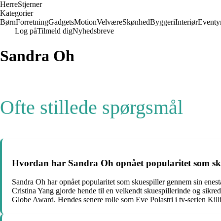
Herre
Stjerner
Kategorier
Børn
Forretning
Gadgets
Motion
Velvære
Skønhed
Byggeri
Interiør
Eventy
Log på
Tilmeld dig
Nyhedsbreve
Sandra Oh
Ofte stillede spørgsmål
Hvordan har Sandra Oh opnået popularitet som sku
Sandra Oh har opnået popularitet som skuespiller gennem sin enest
Cristina Yang gjorde hende til en velkendt skuespillerinde og sikr
Globe Award. Hendes senere rolle som Eve Polastri i tv-serien Ki