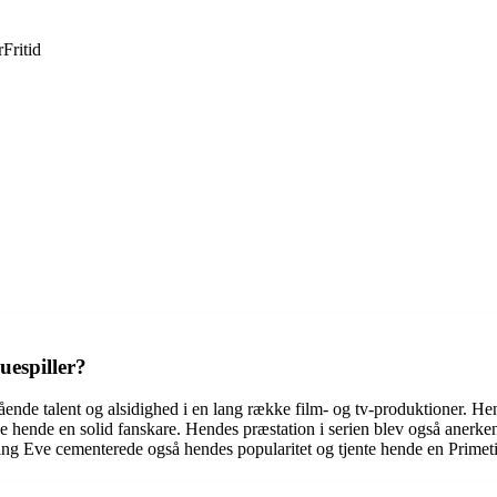
r
Fritid
espiller?
ående talent og alsidighed i en lang række film- og tv-produktioner. 
ede hende en solid fanskare. Hendes præstation i serien blev også anerk
lling Eve cementerede også hendes popularitet og tjente hende en Pr