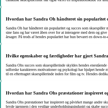
Hvordan har Sandra Oh håndteret sin popularitet o
Sandra Oh har håndteret sin popularitet og succes som skuespiller
sine fans og har været åben over for at interagere med dem og give 
årsager. På trods af hendes popularitet har hun bevaret en down-to-ea
Hvilke egenskaber og færdigheder har gjort Sandra 
Sandra Ohs succes som skuespillerinde skyldes hendes enestående evn
udforske karakterers motivationer og psykologi har hjulpet hende 
til en eftertragtet skuespillerinde inden for film og tv. Hendes dedi
Hvordan har Sandra Ohs præstationer inspireret og
Sandra Ohs præstationer har inspireret og påvirket mange andre skues
bryde igennem i den vestlige underholdningsindustri og skabe succesf