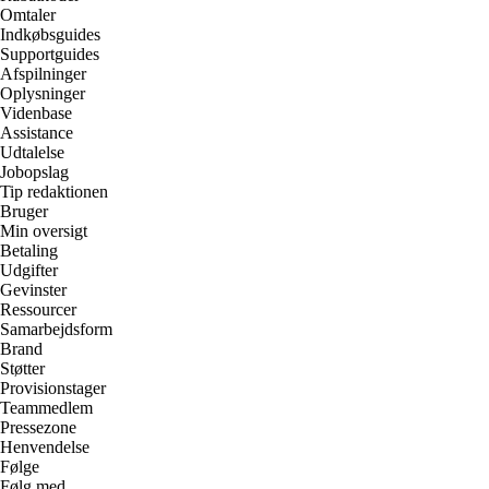
Omtaler
Indkøbsguides
Supportguides
Afspilninger
Oplysninger
Videnbase
Assistance
Udtalelse
Jobopslag
Tip redaktionen
Bruger
Min oversigt
Betaling
Udgifter
Gevinster
Ressourcer
Samarbejdsform
Brand
Støtter
Provisionstager
Teammedlem
Pressezone
Henvendelse
Følge
Følg med