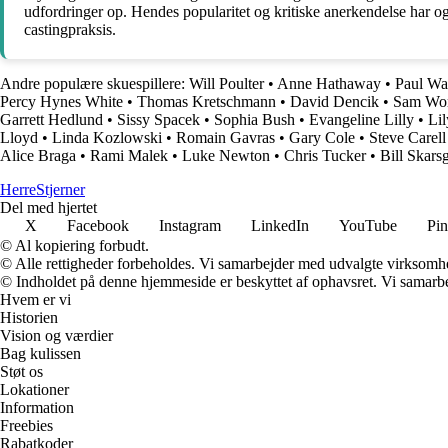
udfordringer op. Hendes popularitet og kritiske anerkendelse har ogs
castingpraksis.
Andre populære skuespillere:
Will Poulter
•
Anne Hathaway
•
Paul Wa
Percy Hynes White
•
Thomas Kretschmann
•
David Dencik
•
Sam Wor
Garrett Hedlund
•
Sissy Spacek
•
Sophia Bush
•
Evangeline Lilly
•
Lil
Lloyd
•
Linda Kozlowski
•
Romain Gavras
•
Gary Cole
•
Steve Carell
Alice Braga
•
Rami Malek
•
Luke Newton
•
Chris Tucker
•
Bill Skars
Herre
Stjerner
Del med hjertet
X
Facebook
Instagram
LinkedIn
YouTube
Pin
© Al kopiering forbudt.
© Alle rettigheder forbeholdes. Vi samarbejder med udvalgte virksomhed
© Indholdet på denne hjemmeside er beskyttet af ophavsret. Vi samarbe
Hvem er vi
Historien
Vision og værdier
Bag kulissen
Støt os
Lokationer
Information
Freebies
Rabatkoder