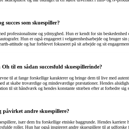
g succes som skuespiller?
 med professionalisme og ydmyghed. Hun er kendt for sin beskedenhed o
autografer. Hun er også engageret i velgørenhedsarbejde og bruger sin p
rth-attitude og har forblevet fokuseret på sit arbejde og sit engagement 
Oh til en sådan succesfuld skuespillerinde?
e til at fange forskellige karakterer og bringe dem til live med autent
med at skabe troværdige og mindeværdige præstationer. Hendes alsidigh
kation til sit håndværk og hendes konstante stræben efter at forbedre sig
 påvirket andre skuespillere?
pillere, især dem fra forskellige etniske baggrunde. Hendes karriere har 
ulde roller. Hun har også inspireret andre skuespillere til at udforske 