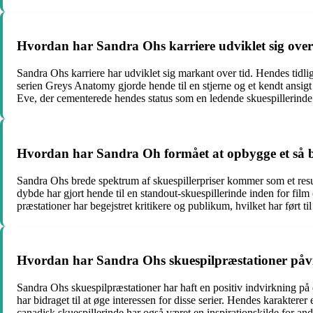
Hvordan har Sandra Ohs karriere udviklet sig over
Sandra Ohs karriere har udviklet sig markant over tid. Hendes tid
serien Greys Anatomy gjorde hende til en stjerne og et kendt ansigt
Eve, der cementerede hendes status som en ledende skuespillerinde.
Hvordan har Sandra Oh formået at opbygge et så br
Sandra Ohs brede spektrum af skuespillerpriser kommer som et resulta
dybde har gjort hende til en standout-skuespillerinde inden for fil
præstationer har begejstret kritikere og publikum, hvilket har ført t
Hvordan har Sandra Ohs skuespilpræstationer påvir
Sandra Ohs skuespilpræstationer har haft en positiv indvirkning på 
har bidraget til at øge interessen for disse serier. Hendes karakter
canadisk skuespillerinde har også været en inspirationskilde for andre