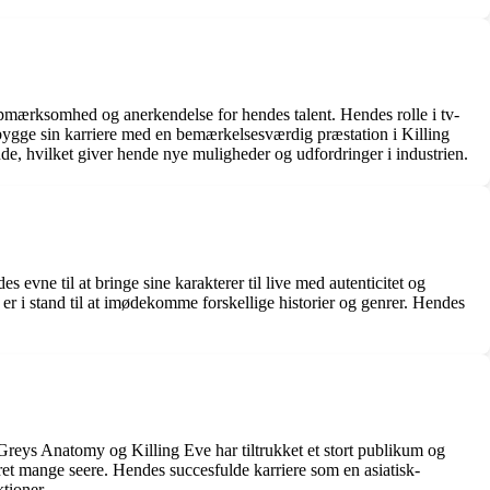
pmærksomhed og anerkendelse for hendes talent. Hendes rolle i tv-
opbygge sin karriere med en bemærkelsesværdig præstation i Killing
de, hvilket giver hende nye muligheder og udfordringer i industrien.
 evne til at bringe sine karakterer til live med autenticitet og
er i stand til at imødekomme forskellige historier og genrer. Hendes
 Greys Anatomy og Killing Eve har tiltrukket et stort publikum og
eret mange seere. Hendes succesfulde karriere som en asiatisk-
ktioner.