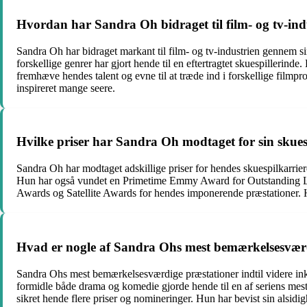
Hvordan har Sandra Oh bidraget til film- og tv-ind
Sandra Oh har bidraget markant til film- og tv-industrien gennem si
forskellige genrer har gjort hende til en eftertragtet skuespillerin
fremhæve hendes talent og evne til at træde ind i forskellige filmp
inspireret mange seere.
Hvilke priser har Sandra Oh modtaget for sin skues
Sandra Oh har modtaget adskillige priser for hendes skuespilkarrie
Hun har også vundet en Primetime Emmy Award for Outstanding Lea
Awards og Satellite Awards for hendes imponerende præstationer. Hen
Hvad er nogle af Sandra Ohs mest bemærkelsesværdi
Sandra Ohs mest bemærkelsesværdige præstationer indtil videre inkl
formidle både drama og komedie gjorde hende til en af seriens mest
sikret hende flere priser og nomineringer. Hun har bevist sin alsidig