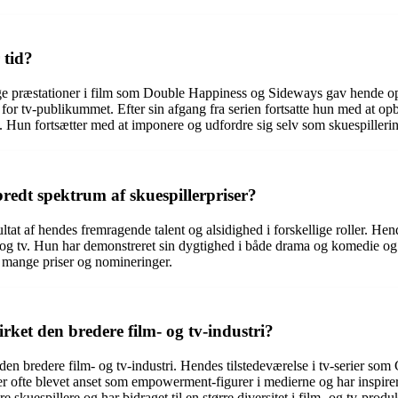
 tid?
lige præstationer i film som Double Happiness og Sideways gav hende o
 for tv-publikummet. Efter sin afgang fra serien fortsatte hun med at 
 Hun fortsætter med at imponere og udfordre sig selv som skuespillerin
edt spektrum af skuespillerpriser?
t af hendes fremragende talent og alsidighed i forskellige roller. Hendes
m og tv. Hun har demonstreret sin dygtighed i både drama og komedie og 
il mange priser og nomineringer.
ket den bredere film- og tv-industri?
den bredere film- og tv-industri. Hendes tilstedeværelse i tv-serier som
er er ofte blevet anset som empowerment-figurer i medierne og har inspir
 skuespillere og har bidraget til en større diversitet i film- og tv-produ