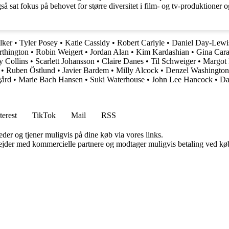
å sat fokus på behovet for større diversitet i film- og tv-produktioner 
lker
•
Tyler Posey
•
Katie Cassidy
•
Robert Carlyle
•
Daniel Day-Lewi
thington
•
Robin Weigert
•
Jordan Alan
•
Kim Kardashian
•
Gina Car
y Collins
•
Scarlett Johansson
•
Claire Danes
•
Til Schweiger
•
Margot
•
Ruben Östlund
•
Javier Bardem
•
Milly Alcock
•
Denzel Washington
gård
•
Marie Bach Hansen
•
Suki Waterhouse
•
John Lee Hancock
•
Da
terest
TikTok
Mail
RSS
er og tjener muligvis på dine køb via vores links.
jder med kommercielle partnere og modtager muligvis betaling ved køb.