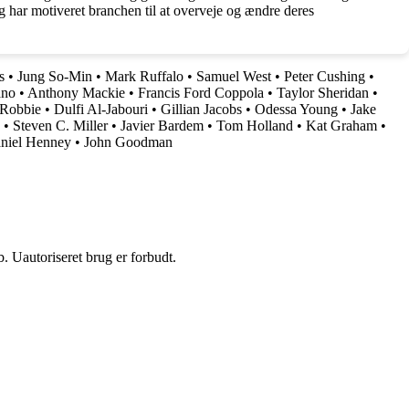
og har motiveret branchen til at overveje og ændre deres
s
•
Jung So-Min
•
Mark Ruffalo
•
Samuel West
•
Peter Cushing
•
ano
•
Anthony Mackie
•
Francis Ford Coppola
•
Taylor Sheridan
•
 Robbie
•
Dulfi Al-Jabouri
•
Gillian Jacobs
•
Odessa Young
•
Jake
•
Steven C. Miller
•
Javier Bardem
•
Tom Holland
•
Kat Graham
•
niel Henney
•
John Goodman
 Uautoriseret brug er forbudt.