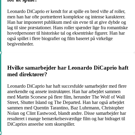
Leonardo DiCaprio er kendt for at spille en bred vifte af roller,
men han har ofte portrætteret komplekse og intense karakterer.
Han har imponeret publikum med sin evne til at give dybde og
lag til sine præstationer. Hans roller spænder lige fra romantiske
hovedpersoner til historiske tal og eksentriske figurer. Han har
også spillet i flere biografier og film baseret på virkelige
begivenheder.
Hvilke samarbejder har Leonardo DiCaprio haft
med direktører?
Leonardo DiCaprio har haft succesfulde samarbejder med flere
anerkendte og ansete instruktører. Han har arbejdet sammen
med Martin Scorsese på flere film, herunder The Wolf of Wall
Street, Shutter Island og The Departed. Han har også arbejdet
sammen med Quentin Tarantino, Baz Luhrmann, Christopher
Nolan og Clint Eastwood, blandt andre. Disse samarbejder har
resulteret i mange bemærkelsesværdige film og har bidraget til
DiCaprios anseelse som skuespiller.