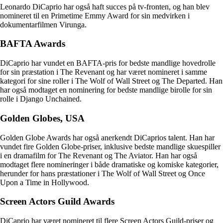
Leonardo DiCaprio har også haft succes på tv-fronten, og han blev
nomineret til en Primetime Emmy Award for sin medvirken i
dokumentarfilmen Virunga.
BAFTA Awards
DiCaprio har vundet en BAFTA-pris for bedste mandlige hovedrolle
for sin præstation i The Revenant og har været nomineret i samme
kategori for sine roller i The Wolf of Wall Street og The Departed. Han
har også modtaget en nominering for bedste mandlige birolle for sin
rolle i Django Unchained.
Golden Globes, USA
Golden Globe Awards har også anerkendt DiCaprios talent. Han har
vundet fire Golden Globe-priser, inklusive bedste mandlige skuespiller
i en dramafilm for The Revenant og The Aviator. Han har også
modtaget flere nomineringer i både dramatiske og komiske kategorier,
herunder for hans præstationer i The Wolf of Wall Street og Once
Upon a Time in Hollywood.
Screen Actors Guild Awards
DiCaprio har været nomineret til flere Screen Actors Guild-priser og