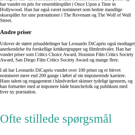
har vundet en pris for ensemblespillet i Once Upon a Time in
Hollywood. Han har også været nomineret som bedste mandlige
skuespiller for sine præstationer i The Revenant og The Wolf of Wall
Street.
Andre priser
Udover de større prisuddelinger har Leonardo DiCaprio også modtaget
anerkendelse fra forskellige kritikergrupper og filmfestivaler. Han har
vundet priser som Critics Choice Award, Houston Film Critics Society
Award, San Diego Film Critics Society Award og mange flere.
I alt har Leonardo DiCaprio vundet over 100 priser og er blevet
nomineret mere end 200 gange i løbet af sin imponerende karriere.
Hans talent og engagement i håndværket skinner tydeligt igennem, og
han fortsætter med at imponere både branchefolk og publikum med
hver ny præstation.
Ofte stillede spørgsmål