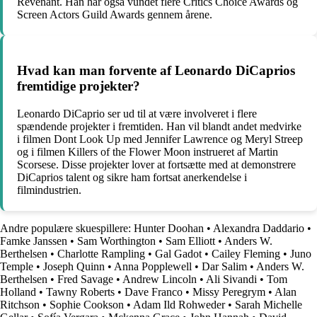
Revenant. Han har også vundet flere Critics Choice Awards og
Screen Actors Guild Awards gennem årene.
Hvad kan man forvente af Leonardo DiCaprios
fremtidige projekter?
Leonardo DiCaprio ser ud til at være involveret i flere
spændende projekter i fremtiden. Han vil blandt andet medvirke
i filmen Dont Look Up med Jennifer Lawrence og Meryl Streep
og i filmen Killers of the Flower Moon instrueret af Martin
Scorsese. Disse projekter lover at fortsætte med at demonstrere
DiCaprios talent og sikre ham fortsat anerkendelse i
filmindustrien.
Andre populære skuespillere:
Hunter Doohan
•
Alexandra Daddario
•
Famke Janssen
•
Sam Worthington
•
Sam Elliott
•
Anders W.
Berthelsen
•
Charlotte Rampling
•
Gal Gadot
•
Cailey Fleming
•
Juno
Temple
•
Joseph Quinn
•
Anna Popplewell
•
Dar Salim
•
Anders W.
Berthelsen
•
Fred Savage
•
Andrew Lincoln
•
Ali Sivandi
•
Tom
Holland
•
Tawny Roberts
•
Dave Franco
•
Missy Peregrym
•
Alan
Ritchson
•
Sophie Cookson
•
Adam Ild Rohweder
•
Sarah Michelle