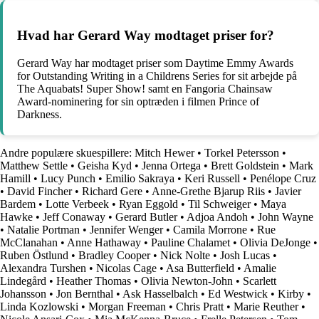
Hvad har Gerard Way modtaget priser for?
Gerard Way har modtaget priser som Daytime Emmy Awards
for Outstanding Writing in a Childrens Series for sit arbejde på
The Aquabats! Super Show! samt en Fangoria Chainsaw
Award-nominering for sin optræden i filmen Prince of
Darkness.
Andre populære skuespillere:
Mitch Hewer
•
Torkel Petersson
•
Matthew Settle
•
Geisha Kyd
•
Jenna Ortega
•
Brett Goldstein
•
Mark
Hamill
•
Lucy Punch
•
Emilio Sakraya
•
Keri Russell
•
Penélope Cruz
•
David Fincher
•
Richard Gere
•
Anne-Grethe Bjarup Riis
•
Javier
Bardem
•
Lotte Verbeek
•
Ryan Eggold
•
Til Schweiger
•
Maya
Hawke
•
Jeff Conaway
•
Gerard Butler
•
Adjoa Andoh
•
John Wayne
•
Natalie Portman
•
Jennifer Wenger
•
Camila Morrone
•
Rue
McClanahan
•
Anne Hathaway
•
Pauline Chalamet
•
Olivia DeJonge
•
Ruben Östlund
•
Bradley Cooper
•
Nick Nolte
•
Josh Lucas
•
Alexandra Turshen
•
Nicolas Cage
•
Asa Butterfield
•
Amalie
Lindegård
•
Heather Thomas
•
Olivia Newton-John
•
Scarlett
Johansson
•
Jon Bernthal
•
Ask Hasselbalch
•
Ed Westwick
•
Kirby
•
Linda Kozlowski
•
Morgan Freeman
•
Chris Pratt
•
Marie Reuther
•