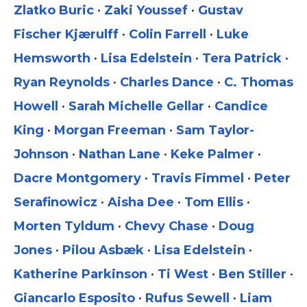
Zlatko Buric
•
Zaki Youssef
•
Gustav
Fischer Kjærulff
•
Colin Farrell
•
Luke
Hemsworth
•
Lisa Edelstein
•
Tera Patrick
•
Ryan Reynolds
•
Charles Dance
•
C. Thomas
Howell
•
Sarah Michelle Gellar
•
Candice
King
•
Morgan Freeman
•
Sam Taylor-
Johnson
•
Nathan Lane
•
Keke Palmer
•
Dacre Montgomery
•
Travis Fimmel
•
Peter
Serafinowicz
•
Aisha Dee
•
Tom Ellis
•
Morten Tyldum
•
Chevy Chase
•
Doug
Jones
•
Pilou Asbæk
•
Lisa Edelstein
•
Katherine Parkinson
•
Ti West
•
Ben Stiller
•
Giancarlo Esposito
•
Rufus Sewell
•
Liam