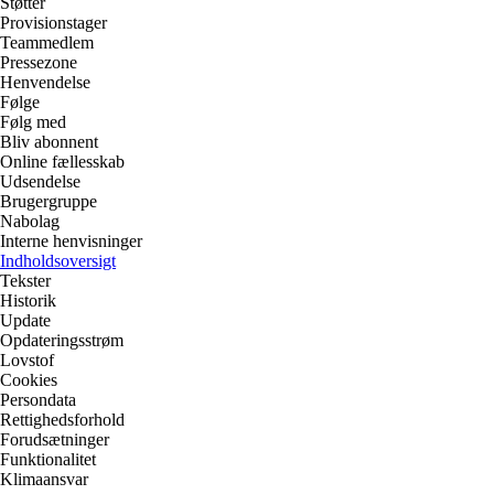
Støtter
Provisionstager
Teammedlem
Pressezone
Henvendelse
Følge
Følg med
Bliv abonnent
Online fællesskab
Udsendelse
Brugergruppe
Nabolag
Interne henvisninger
Indholdsoversigt
Tekster
Historik
Update
Opdateringsstrøm
Lovstof
Cookies
Persondata
Rettighedsforhold
Forudsætninger
Funktionalitet
Klimaansvar