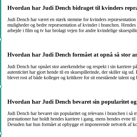
Hvordan har Judi Dench bidraget til kvinders repræ
Judi Dench har været en stærk stemme for kvinders repræsentation i f
muligheder og bedre repræsentation af kvinder i branchen. Hendes su
arbejde i film og tv har brolagt vejen for andre kvindelige skuespill
Hvordan har Judi Dench formået at opnå så stor ane
Judi Dench har opnået stor anerkendelse og respekt i sin karriere p
autenticitet har gjort hende til en skuespillerinde, der skiller sig
blevet rost af både kolleger og kritikere for sit enestående talent og b
Hvordan har Judi Dench bevaret sin popularitet og
Judi Dench har bevaret sin popularitet og relevans i branchen i så m
præstationer har holdt hendes karriere i gang, mens hendes evne til 
Desuden har hun formået at opbygge et imponerende netværk af koll