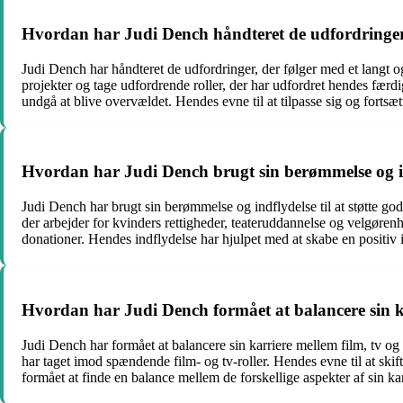
Hvordan har Judi Dench håndteret de udfordringer, d
Judi Dench har håndteret de udfordringer, der følger med et langt og
projekter og tage udfordrende roller, der har udfordret hendes færd
undgå at blive overvældet. Hendes evne til at tilpasse sig og forts
Hvordan har Judi Dench brugt sin berømmelse og ind
Judi Dench har brugt sin berømmelse og indflydelse til at støtte god
der arbejder for kvinders rettigheder, teateruddannelse og velgøre
donationer. Hendes indflydelse har hjulpet med at skabe en positiv 
Hvordan har Judi Dench formået at balancere sin ka
Judi Dench har formået at balancere sin karriere mellem film, tv o
har taget imod spændende film- og tv-roller. Hendes evne til at ski
formået at finde en balance mellem de forskellige aspekter af sin kar