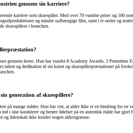
dustrien gennem sin karriere?
nerende karriere som skuespiller. Med over 70 vundne priser og 180 nomi
ografproduktioner og mindre uafhængige film, samt i tv-serier og teater
de skuespillere i branchen.
llerpræstation?
stationer gennem årene. Hun har vundet 8 Academy Awards, 3 Primetim
talent og dedikation til sin kunst og skuespillerpræstationer på forske
ranchen.
in generation af skuespillere?
lere på mange måder. Hun har vist, at alder ikke er en hindring for en 
m ind i sine karakterer og berøre følelser på en autentisk måde har gjor
lent og lidenskab ikke kender nogen aldersgrænse.