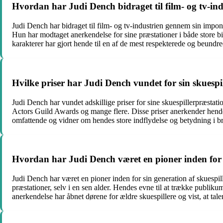
Hvordan har Judi Dench bidraget til film- og tv-in
Judi Dench har bidraget til film- og tv-industrien gennem sin impo
Hun har modtaget anerkendelse for sine præstationer i både store bi
karakterer har gjort hende til en af de mest respekterede og beundre
Hvilke priser har Judi Dench vundet for sin skuespi
Judi Dench har vundet adskillige priser for sine skuespillerpræ
Actors Guild Awards og mange flere. Disse priser anerkender hendes 
omfattende og vidner om hendes store indflydelse og betydning i b
Hvordan har Judi Dench været en pioner inden for s
Judi Dench har været en pioner inden for sin generation af skuespil
præstationer, selv i en sen alder. Hendes evne til at trække publiku
anerkendelse har åbnet dørene for ældre skuespillere og vist, at ta