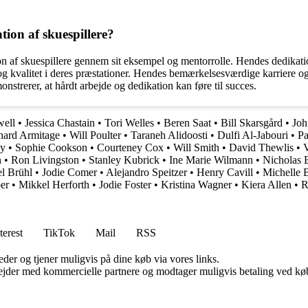
ion af skuespillere?
on af skuespillere gennem sit eksempel og mentorrolle. Hendes dedikatio
e og kvalitet i deres præstationer. Hendes bemærkelsesværdige karriere o
strerer, at hårdt arbejde og dedikation kan føre til succes.
well
•
Jessica Chastain
•
Tori Welles
•
Beren Saat
•
Bill Skarsgård
•
Jo
hard Armitage
•
Will Poulter
•
Taraneh Alidoosti
•
Dulfi Al-Jabouri
•
Pa
ey
•
Sophie Cookson
•
Courteney Cox
•
Will Smith
•
David Thewlis
•
n
•
Ron Livingston
•
Stanley Kubrick
•
Ine Marie Wilmann
•
Nicholas 
l Brühl
•
Jodie Comer
•
Alejandro Speitzer
•
Henry Cavill
•
Michelle 
er
•
Mikkel Herforth
•
Jodie Foster
•
Kristina Wagner
•
Kiera Allen
•
R
terest
TikTok
Mail
RSS
er og tjener muligvis på dine køb via vores links.
jder med kommercielle partnere og modtager muligvis betaling ved køb.