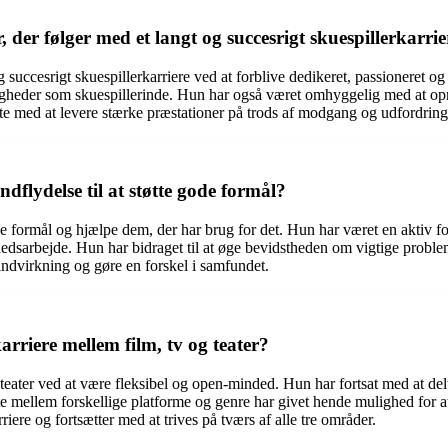
er følger med et langt og succesrigt skuespillerkarrie
 succesrigt skuespillerkarriere ved at forblive dedikeret, passioneret o
igheder som skuespillerinde. Hun har også været omhyggelig med at opre
ætte med at levere stærke præstationer på trods af modgang og udfordrin
flydelse til at støtte gode formål?
e formål og hjælpe dem, der har brug for det. Hun har været en aktiv for
nhedsarbejde. Hun har bidraget til at øge bevidstheden om vigtige probl
indvirkning og gøre en forskel i samfundet.
rriere mellem film, tv og teater?
g teater ved at være fleksibel og open-minded. Hun har fortsat med at d
fte mellem forskellige platforme og genre har givet hende mulighed for 
riere og fortsætter med at trives på tværs af alle tre områder.