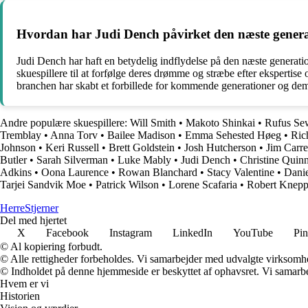
Hvordan har Judi Dench påvirket den næste generat
Judi Dench har haft en betydelig indflydelse på den næste generati
skuespillere til at forfølge deres drømme og stræbe efter ekspertis
branchen har skabt et forbillede for kommende generationer og demon
Andre populære skuespillere:
Will Smith
•
Makoto Shinkai
•
Rufus Se
Tremblay
•
Anna Torv
•
Bailee Madison
•
Emma Sehested Høeg
•
Ric
Johnson
•
Keri Russell
•
Brett Goldstein
•
Josh Hutcherson
•
Jim Carr
Butler
•
Sarah Silverman
•
Luke Mably
•
Judi Dench
•
Christine Quin
Adkins
•
Oona Laurence
•
Rowan Blanchard
•
Stacy Valentine
•
Danie
Tarjei Sandvik Moe
•
Patrick Wilson
•
Lorene Scafaria
•
Robert Knepp
Herre
Stjerner
Del med hjertet
X
Facebook
Instagram
LinkedIn
YouTube
Pin
© Al kopiering forbudt.
© Alle rettigheder forbeholdes. Vi samarbejder med udvalgte virksomhed
© Indholdet på denne hjemmeside er beskyttet af ophavsret. Vi samarbe
Hvem er vi
Historien