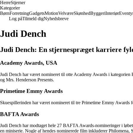
Herre
Stjerner
Kategorier
Børn
Forretning
Gadgets
Motion
Velvære
Skønhed
Byggeri
Interiør
Eventy
Log på
Tilmeld dig
Nyhedsbreve
Judi Dench
Judi Dench: En stjernespræget karriere fy
Academy Awards, USA
Judi Dench har været nomineret til otte Academy Awards i kategorien B
og Mrs. Henderson Presents.
Primetime Emmy Awards
Skuespillerinden har været nomineret til tre Primetime Emmy Awards fo
BAFTA Awards
Judi Dench har modtaget hele 27 BAFTA Awards-nomineringer i løbet af 
en miniserie. Nogle af hendes nominerede film inkluderer Philomena, 