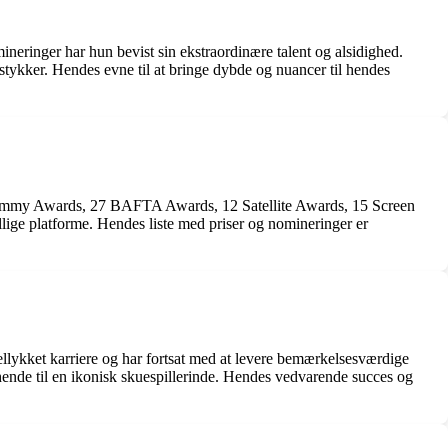
neringer har hun bevist sin ekstraordinære talent og alsidighed.
stykker. Hendes evne til at bringe dybde og nuancer til hendes
e Emmy Awards, 27 BAFTA Awards, 12 Satellite Awards, 15 Screen
llige platforme. Hendes liste med priser og nomineringer er
vellykket karriere og har fortsat med at levere bemærkelsesværdige
t hende til en ikonisk skuespillerinde. Hendes vedvarende succes og