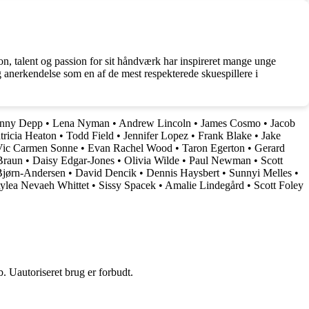
n, talent og passion for sit håndværk har inspireret mange unge
g anerkendelse som en af de mest respekterede skuespillere i
hnny Depp
•
Lena Nyman
•
Andrew Lincoln
•
James Cosmo
•
Jacob
tricia Heaton
•
Todd Field
•
Jennifer Lopez
•
Frank Blake
•
Jake
Vic Carmen Sonne
•
Evan Rachel Wood
•
Taron Egerton
•
Gerard
Braun
•
Daisy Edgar-Jones
•
Olivia Wilde
•
Paul Newman
•
Scott
Bjørn-Andersen
•
David Dencik
•
Dennis Haysbert
•
Sunnyi Melles
•
ylea Nevaeh Whittet
•
Sissy Spacek
•
Amalie Lindegård
•
Scott Foley
 Uautoriseret brug er forbudt.