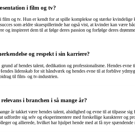
sentation i film og tv?
ilm og tv. Hun er kendt for at spille komplekse og stærke kvindelige kara
cces som ældre skuespillerinde har også vist, at kvinder kan være både 
ere og inspireret dem til at følge deres passion og forfølge deres drømme
rkendelse og respekt i sin karriere?
å grund af hendes talent, dedikation og professionalisme. Hendes evne ti
 ud. Hendes lidenskab for sit håndværk og hendes evne til at forblive ydm
idrag til film- og tv-industrien.
 relevans i branchen i så mange år?
ange år takket være hendes talent, alsidighed og evne til at tilpasse sig
at udfordre sig selv og eksperimentere med forskellige karakterer og proj
eger og allierede, hvilket har hjulpet hende med at få nye spændende 