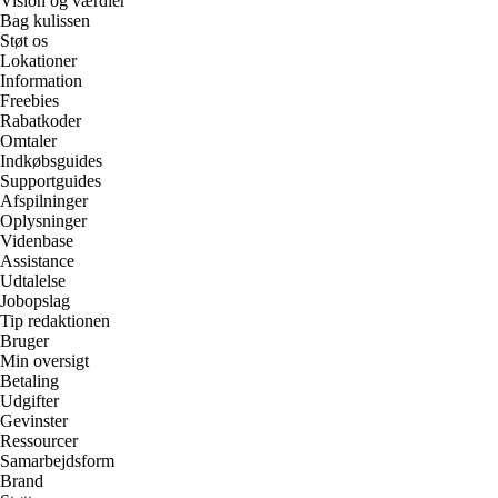
Vision og værdier
Bag kulissen
Støt os
Lokationer
Information
Freebies
Rabatkoder
Omtaler
Indkøbsguides
Supportguides
Afspilninger
Oplysninger
Videnbase
Assistance
Udtalelse
Jobopslag
Tip redaktionen
Bruger
Min oversigt
Betaling
Udgifter
Gevinster
Ressourcer
Samarbejdsform
Brand