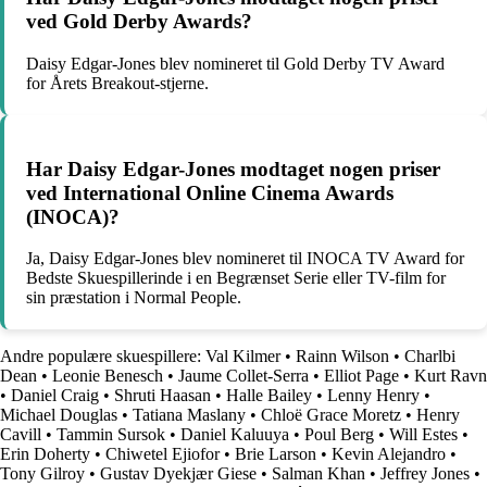
ved Gold Derby Awards?
Daisy Edgar-Jones blev nomineret til Gold Derby TV Award
for Årets Breakout-stjerne.
Har Daisy Edgar-Jones modtaget nogen priser
ved International Online Cinema Awards
(INOCA)?
Ja, Daisy Edgar-Jones blev nomineret til INOCA TV Award for
Bedste Skuespillerinde i en Begrænset Serie eller TV-film for
sin præstation i Normal People.
Andre populære skuespillere:
Val Kilmer
•
Rainn Wilson
•
Charlbi
Dean
•
Leonie Benesch
•
Jaume Collet-Serra
•
Elliot Page
•
Kurt Ravn
•
Daniel Craig
•
Shruti Haasan
•
Halle Bailey
•
Lenny Henry
•
Michael Douglas
•
Tatiana Maslany
•
Chloë Grace Moretz
•
Henry
Cavill
•
Tammin Sursok
•
Daniel Kaluuya
•
Poul Berg
•
Will Estes
•
Erin Doherty
•
Chiwetel Ejiofor
•
Brie Larson
•
Kevin Alejandro
•
Tony Gilroy
•
Gustav Dyekjær Giese
•
Salman Khan
•
Jeffrey Jones
•