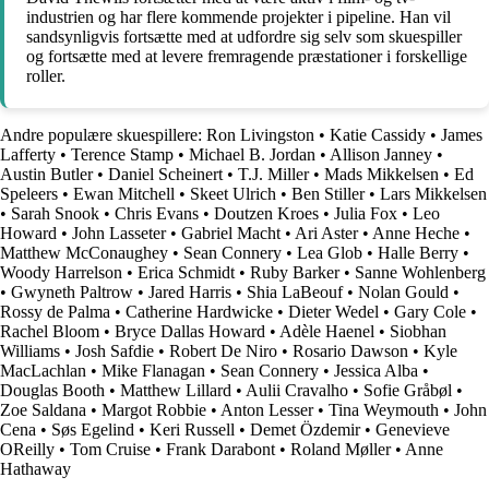
industrien og har flere kommende projekter i pipeline. Han vil
sandsynligvis fortsætte med at udfordre sig selv som skuespiller
og fortsætte med at levere fremragende præstationer i forskellige
roller.
Andre populære skuespillere:
Ron Livingston
•
Katie Cassidy
•
James
Lafferty
•
Terence Stamp
•
Michael B. Jordan
•
Allison Janney
•
Austin Butler
•
Daniel Scheinert
•
T.J. Miller
•
Mads Mikkelsen
•
Ed
Speleers
•
Ewan Mitchell
•
Skeet Ulrich
•
Ben Stiller
•
Lars Mikkelsen
•
Sarah Snook
•
Chris Evans
•
Doutzen Kroes
•
Julia Fox
•
Leo
Howard
•
John Lasseter
•
Gabriel Macht
•
Ari Aster
•
Anne Heche
•
Matthew McConaughey
•
Sean Connery
•
Lea Glob
•
Halle Berry
•
Woody Harrelson
•
Erica Schmidt
•
Ruby Barker
•
Sanne Wohlenberg
•
Gwyneth Paltrow
•
Jared Harris
•
Shia LaBeouf
•
Nolan Gould
•
Rossy de Palma
•
Catherine Hardwicke
•
Dieter Wedel
•
Gary Cole
•
Rachel Bloom
•
Bryce Dallas Howard
•
Adèle Haenel
•
Siobhan
Williams
•
Josh Safdie
•
Robert De Niro
•
Rosario Dawson
•
Kyle
MacLachlan
•
Mike Flanagan
•
Sean Connery
•
Jessica Alba
•
Douglas Booth
•
Matthew Lillard
•
Aulii Cravalho
•
Sofie Gråbøl
•
Zoe Saldana
•
Margot Robbie
•
Anton Lesser
•
Tina Weymouth
•
John
Cena
•
Søs Egelind
•
Keri Russell
•
Demet Özdemir
•
Genevieve
OReilly
•
Tom Cruise
•
Frank Darabont
•
Roland Møller
•
Anne
Hathaway