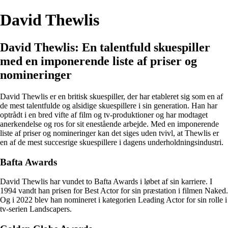
David Thewlis
David Thewlis: En talentfuld skuespiller
med en imponerende liste af priser og
nomineringer
David Thewlis er en britisk skuespiller, der har etableret sig som en af
de mest talentfulde og alsidige skuespillere i sin generation. Han har
optrådt i en bred vifte af film og tv-produktioner og har modtaget
anerkendelse og ros for sit enestående arbejde. Med en imponerende
liste af priser og nomineringer kan det siges uden tvivl, at Thewlis er
en af de mest succesrige skuespillere i dagens underholdningsindustri.
Bafta Awards
David Thewlis har vundet to Bafta Awards i løbet af sin karriere. I
1994 vandt han prisen for Best Actor for sin præstation i filmen Naked.
Og i 2022 blev han nomineret i kategorien Leading Actor for sin rolle i
tv-serien Landscapers.