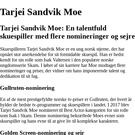
Tarjei Sandvik Moe
Tarjei Sandvik Moe: En talentfuld
skuespiller med flere nomineringer og sejre
Skuespilleren Tarjei Sandvik Moe er en ung norsk stjerne, der har
opnået stor anerkendelse for sit formidable skuespil. Han er bedst
kendt for sin rolle som Isak Valtersen i den populære norske
ungdomsserie Skam. I løbet af sin karriere har Moe modtaget flere
nomineringer og priser, der vidner om hans imponerende talent og
dedikation til sit fag.
Gullruten-nominering
En af de mest prestigefyldte norske tv-priser er Gullruten, der hvert år
hylder de bedste tv-programmer og skuespillere i landet. I 2017 blev
Tarjei Sandvik Moe nomineret til Best Actor-kategorien for sin rolle
som Isak i Skam. Denne nominering bekræftede Moes evner som
skuespiller og hans evne til at give liv til komplekse karakterer.
Golden Screen-nominering og sejr