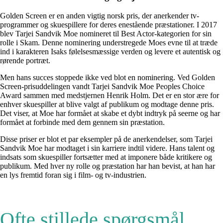
Golden Screen er en anden vigtig norsk pris, der anerkender tv-
programmer og skuespillere for deres enestående præstationer. I 2017
blev Tarjei Sandvik Moe nomineret til Best Actor-kategorien for sin
rolle i Skam. Denne nominering understregede Moes evne til at træde
ind i karakteren Isaks følelsesmæssige verden og levere et autentisk og
rørende portræt.
Men hans succes stoppede ikke ved blot en nominering. Ved Golden
Screen-prisuddelingen vandt Tarjei Sandvik Moe Peoples Choice
Award sammen med medstjernen Henrik Holm. Det er en stor ære for
enhver skuespiller at blive valgt af publikum og modtage denne pris.
Det viser, at Moe har formået at skabe et dybt indtryk på seerne og har
formået at forbinde med dem gennem sin præstation.
Disse priser er blot et par eksempler på de anerkendelser, som Tarjei
Sandvik Moe har modtaget i sin karriere indtil videre. Hans talent og
indsats som skuespiller fortsætter med at imponere både kritikere og
publikum. Med hver ny rolle og præstation har han bevist, at han har
en lys fremtid foran sig i film- og tv-industrien.
Ofte stillede spørgsmål