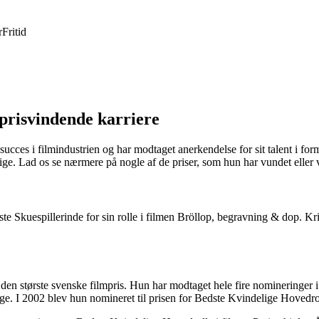
r
Fritid
prisvindende karriere
ucces i filmindustrien og har modtaget anerkendelse for sit talent i fo
ige. Lad os se nærmere på nogle af de priser, som hun har vundet eller væ
te Skuespillerinde for sin rolle i filmen Bröllop, begravning & dop. Kri
 største svenske filmpris. Hun har modtaget hele fire nomineringer i l
ge. I 2002 blev hun nomineret til prisen for Bedste Kvindelige Hovedrol