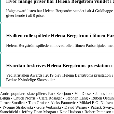
Hvor mange priser har Helena Bergström vundet i al
Ifølge award listen har Helena Bergström vundet i alt 4 Guldbagge A
giver hende i alt 8 priser.
Hvilken rolle spillede Helena Bergström i filmen Par
Helena Bergström spillede en hovedrolle i filmen Pariserhjulet, men
Hvordan beskrives Helena Bergströms præstation i 
Ved Kristallen Awards i 2019 blev Helena Bergströms præstation i f
Bedste Kvindelige Skuespiller.
Andre populære skuespillere:
Park Seo-joon
•
Vin Diesel
•
James Jude
Bilgin
•
Chuck Norris
•
Clara Rosager
•
Stephen Lang
•
Ruben Östlun
Jurnee Smollett
•
Tom Cruise
•
Aleks Paunovic
•
Mikkel E.G. Nielsen
•
Yvonne Strahovski
•
Gore Verbinski
•
David Warner
•
Patrick Swayz
Stanchfield
•
Jeffrey Dean Morgan
•
Kate Hudson
•
Robert Pattinson