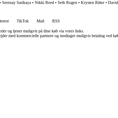
•
Serenay Sarikaya
•
Nikki Reed
•
Seth Rogen
•
Krysten Ritter
•
David
terest
TikTok
Mail
RSS
er og tjener muligvis på dine køb via vores links.
jder med kommercielle partnere og modtager muligvis betaling ved køb.