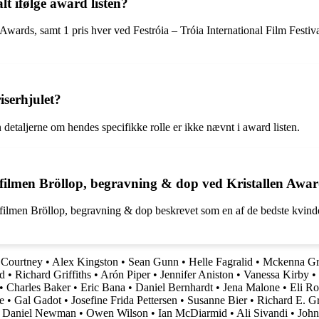
t ifølge award listen?
wards, samt 1 pris hver ved Festróia – Tróia International Film Festiva
iserhjulet?
 detaljerne om hendes specifikke rolle er ikke nævnt i award listen.
filmen Bröllop, begravning & dop ved Kristallen Awar
ilmen Bröllop, begravning & dop beskrevet som en af de bedste kvindeli
 Courtney
•
Alex Kingston
•
Sean Gunn
•
Helle Fagralid
•
Mckenna Gr
d
•
Richard Griffiths
•
Arón Piper
•
Jennifer Aniston
•
Vanessa Kirby
•
•
Charles Baker
•
Eric Bana
•
Daniel Bernhardt
•
Jena Malone
•
Eli Ro
e
•
Gal Gadot
•
Josefine Frida Pettersen
•
Susanne Bier
•
Richard E. G
•
Daniel Newman
•
Owen Wilson
•
Ian McDiarmid
•
Ali Sivandi
•
Joh