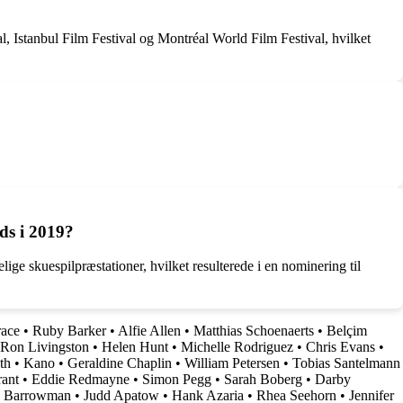
l, Istanbul Film Festival og Montréal World Film Festival, hvilket
ds i 2019?
ge skuespilpræstationer, hvilket resulterede i en nominering til
ace
•
Ruby Barker
•
Alfie Allen
•
Matthias Schoenaerts
•
Belçim
Ron Livingston
•
Helen Hunt
•
Michelle Rodriguez
•
Chris Evans
•
th
•
Kano
•
Geraldine Chaplin
•
William Petersen
•
Tobias Santelmann
rant
•
Eddie Redmayne
•
Simon Pegg
•
Sarah Boberg
•
Darby
n Barrowman
•
Judd Apatow
•
Hank Azaria
•
Rhea Seehorn
•
Jennifer