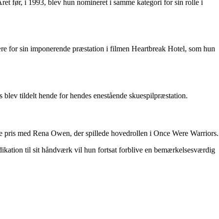
 før, i 1993, blev hun nomineret i samme kategori for sin rolle i
ære for sin imponerende præstation i filmen Heartbreak Hotel, som hun
s blev tildelt hende for hendes enestående skuespilpræstation.
ne pris med Rena Owen, der spillede hovedrollen i Once Were Warriors.
kation til sit håndværk vil hun fortsat forblive en bemærkelsesværdig