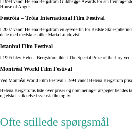
I 1994 vandt Helena Bergström Guldbagge Awards for sin fremragende pr
House of Angels.
Festróia – Tróia International Film Festival
I 2007 vandt Helena Bergström en sølvdelfin for Bedste Skuespillerind
delte med medskuespiller Maria Lundqvist.
Istanbul Film Festival
I 1995 blev Helena Bergström tildelt The Special Prize of the Jury ved 
Montréal World Film Festival
Ved Montréal World Film Festival i 1994 vandt Helena Bergström prisen
Helena Bergströms liste over priser og nomineringer afspejler hendes t
og elsket skikkelse i svensk film og tv.
Ofte stillede spørgsmål