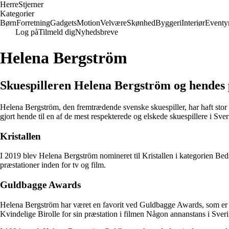
Herre
Stjerner
Kategorier
Børn
Forretning
Gadgets
Motion
Velvære
Skønhed
Byggeri
Interiør
Eventy
Log på
Tilmeld dig
Nyhedsbreve
Helena Bergström
Skuespilleren Helena Bergström og hendes 
Helena Bergström, den fremtrædende svenske skuespiller, har haft stor s
gjort hende til en af de mest respekterede og elskede skuespillere i Sver
Kristallen
I 2019 blev Helena Bergström nomineret til Kristallen i kategorien Beds
præstationer inden for tv og film.
Guldbagge Awards
Helena Bergström har været en favorit ved Guldbagge Awards, som er den
Kvindelige Birolle for sin præstation i filmen Någon annanstans i Sveri