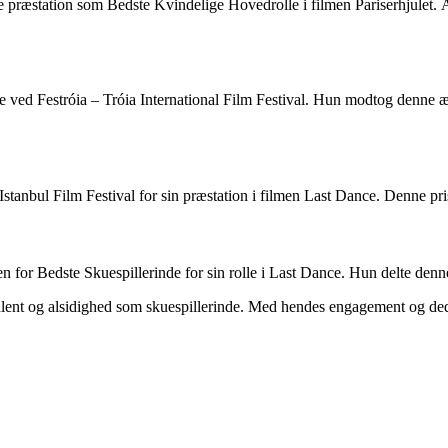
æstation som Bedste Kvindelige Hovedrolle i filmen Pariserhjulet. Året
e ved Festróia – Tróia International Film Festival. Hun modtog denne 
Istanbul Film Festival for sin præstation i filmen Last Dance. Denne pri
 for Bedste Skuespillerinde for sin rolle i Last Dance. Hun delte den
alent og alsidighed som skuespillerinde. Med hendes engagement og dedi