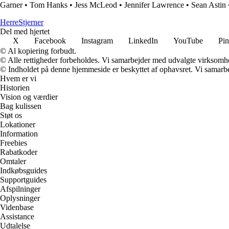
Garner
•
Tom Hanks
•
Jess McLeod
•
Jennifer Lawrence
•
Sean Astin
Herre
Stjerner
Del med hjertet
X
Facebook
Instagram
LinkedIn
YouTube
Pin
© Al kopiering forbudt.
© Alle rettigheder forbeholdes. Vi samarbejder med udvalgte virksomhed
© Indholdet på denne hjemmeside er beskyttet af ophavsret. Vi samarbe
Hvem er vi
Historien
Vision og værdier
Bag kulissen
Støt os
Lokationer
Information
Freebies
Rabatkoder
Omtaler
Indkøbsguides
Supportguides
Afspilninger
Oplysninger
Videnbase
Assistance
Udtalelse