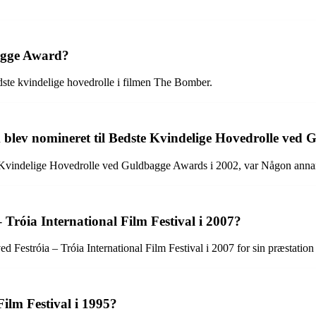
agge Award?
ste kvindelige hovedrolle i filmen The Bomber.
m blev nomineret til Bedste Kvindelige Hovedrolle ved
e Kvindelige Hovedrolle ved Guldbagge Awards i 2002, var Någon annan
 Tróia International Film Festival i 2007?
ed Festróia – Tróia International Film Festival i 2007 for sin præstat
ilm Festival i 1995?