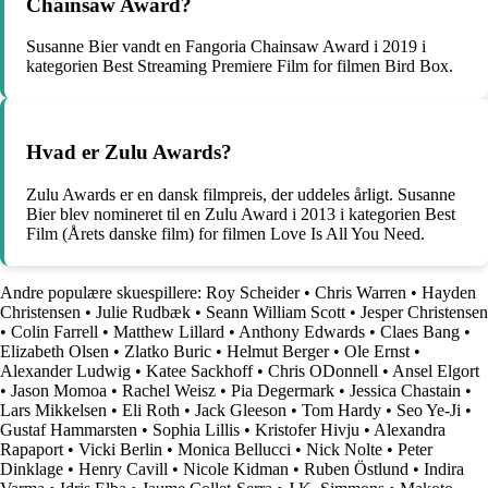
Chainsaw Award?
Susanne Bier vandt en Fangoria Chainsaw Award i 2019 i
kategorien Best Streaming Premiere Film for filmen Bird Box.
Hvad er Zulu Awards?
Zulu Awards er en dansk filmpreis, der uddeles årligt. Susanne
Bier blev nomineret til en Zulu Award i 2013 i kategorien Best
Film (Årets danske film) for filmen Love Is All You Need.
Andre populære skuespillere:
Roy Scheider
•
Chris Warren
•
Hayden
Christensen
•
Julie Rudbæk
•
Seann William Scott
•
Jesper Christensen
•
Colin Farrell
•
Matthew Lillard
•
Anthony Edwards
•
Claes Bang
•
Elizabeth Olsen
•
Zlatko Buric
•
Helmut Berger
•
Ole Ernst
•
Alexander Ludwig
•
Katee Sackhoff
•
Chris ODonnell
•
Ansel Elgort
•
Jason Momoa
•
Rachel Weisz
•
Pia Degermark
•
Jessica Chastain
•
Lars Mikkelsen
•
Eli Roth
•
Jack Gleeson
•
Tom Hardy
•
Seo Ye-Ji
•
Gustaf Hammarsten
•
Sophia Lillis
•
Kristofer Hivju
•
Alexandra
Rapaport
•
Vicki Berlin
•
Monica Bellucci
•
Nick Nolte
•
Peter
Dinklage
•
Henry Cavill
•
Nicole Kidman
•
Ruben Östlund
•
Indira