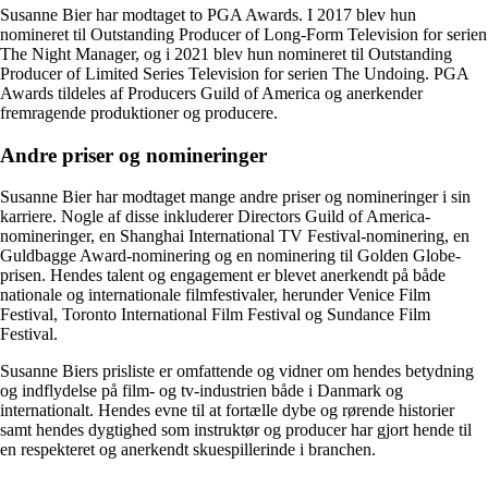
Susanne Bier har modtaget to PGA Awards. I 2017 blev hun
nomineret til Outstanding Producer of Long-Form Television for serien
The Night Manager, og i 2021 blev hun nomineret til Outstanding
Producer of Limited Series Television for serien The Undoing. PGA
Awards tildeles af Producers Guild of America og anerkender
fremragende produktioner og producere.
Andre priser og nomineringer
Susanne Bier har modtaget mange andre priser og nomineringer i sin
karriere. Nogle af disse inkluderer Directors Guild of America-
nomineringer, en Shanghai International TV Festival-nominering, en
Guldbagge Award-nominering og en nominering til Golden Globe-
prisen. Hendes talent og engagement er blevet anerkendt på både
nationale og internationale filmfestivaler, herunder Venice Film
Festival, Toronto International Film Festival og Sundance Film
Festival.
Susanne Biers prisliste er omfattende og vidner om hendes betydning
og indflydelse på film- og tv-industrien både i Danmark og
internationalt. Hendes evne til at fortælle dybe og rørende historier
samt hendes dygtighed som instruktør og producer har gjort hende til
en respekteret og anerkendt skuespillerinde i branchen.