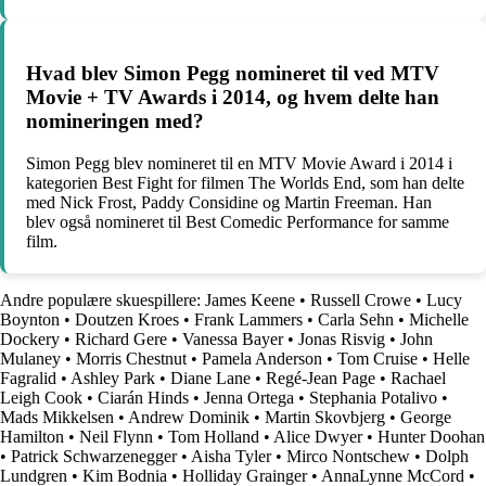
Hvad blev Simon Pegg nomineret til ved MTV
Movie + TV Awards i 2014, og hvem delte han
nomineringen med?
Simon Pegg blev nomineret til en MTV Movie Award i 2014 i
kategorien Best Fight for filmen The Worlds End, som han delte
med Nick Frost, Paddy Considine og Martin Freeman. Han
blev også nomineret til Best Comedic Performance for samme
film.
Andre populære skuespillere:
James Keene
•
Russell Crowe
•
Lucy
Boynton
•
Doutzen Kroes
•
Frank Lammers
•
Carla Sehn
•
Michelle
Dockery
•
Richard Gere
•
Vanessa Bayer
•
Jonas Risvig
•
John
Mulaney
•
Morris Chestnut
•
Pamela Anderson
•
Tom Cruise
•
Helle
Fagralid
•
Ashley Park
•
Diane Lane
•
Regé-Jean Page
•
Rachael
Leigh Cook
•
Ciarán Hinds
•
Jenna Ortega
•
Stephania Potalivo
•
Mads Mikkelsen
•
Andrew Dominik
•
Martin Skovbjerg
•
George
Hamilton
•
Neil Flynn
•
Tom Holland
•
Alice Dwyer
•
Hunter Doohan
•
Patrick Schwarzenegger
•
Aisha Tyler
•
Mirco Nontschew
•
Dolph
Lundgren
•
Kim Bodnia
•
Holliday Grainger
•
AnnaLynne McCord
•