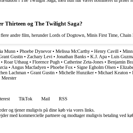
præstation i The Twilight Saga, men hun har været nomineret til priser fo
er Thirteen og The Twilight Saga?
flere andre film, herunder Lords of Dogtown, Minis First Time, Chain 
via Munn
•
Phoebe Dynevor
•
Melissa McCarthy
•
Henry Cavill
•
Minni
Grant Gustin
•
Zachary Levi
•
Jonathan Banks
•
K.J. Apa
•
Luis Guzm
•
Roar Uthaug
•
Florence Pugh
•
Catherine Zeta-Jones
•
Benjamin Bra
rcia
•
Angus Macfadyen
•
Phoebe Fox
•
Signe Egholm Olsen
•
Elizab
chen Lachman
•
Grant Gustin
•
Michelle Hunziker
•
Michael Keaton
•
 Meester
terest
TikTok
Mail
RSS
er og tjener muligvis på dine køb via vores links.
jder med kommercielle partnere og modtager muligvis betaling ved køb.