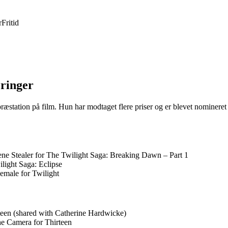
r
Fritid
eringer
ræstation på film. Hun har modtaget flere priser og er blevet nomineret t
 Stealer for The Twilight Saga: Breaking Dawn – Part 1
ight Saga: Eclipse
male for Twilight
een (shared with Catherine Hardwicke)
e Camera for Thirteen