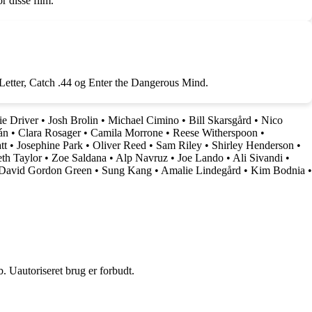
r disse film.
Letter, Catch .44 og Enter the Dangerous Mind.
e Driver
•
Josh Brolin
•
Michael Cimino
•
Bill Skarsgård
•
Nico
án
•
Clara Rosager
•
Camila Morrone
•
Reese Witherspoon
•
tt
•
Josephine Park
•
Oliver Reed
•
Sam Riley
•
Shirley Henderson
•
eth Taylor
•
Zoe Saldana
•
Alp Navruz
•
Joe Lando
•
Ali Sivandi
•
David Gordon Green
•
Sung Kang
•
Amalie Lindegård
•
Kim Bodnia
•
 Uautoriseret brug er forbudt.