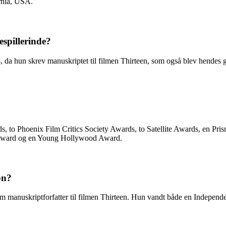
rnia, USA.
spillerinde?
 14, da hun skrev manuskriptet til filmen Thirteen, som også blev hend
ds, to Phoenix Film Critics Society Awards, to Satellite Awards, en P
l Award og en Young Hollywood Award.
on?
om manuskriptforfatter til filmen Thirteen. Hun vandt både en Indepen