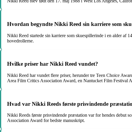
Nikki Reed blev født den 17. maj 1988 i West Los Angeles, Califo
Hvordan begyndte Nikki Reed sin karriere som skue
Nikki Reed startede sin karriere som skuespillerinde i en alder af
hovedrollerne.
Hvilke priser har Nikki Reed vundet?
Nikki Reed har vundet flere priser, herunder tre Teen Choice Awar
Area Film Critics Association Award, en Nantucket Film Festiva
Hvad var Nikki Reeds første prisvindende præstati
Nikki Reeds første prisvindende præstation var for hendes debut s
Association Award for bedste manuskript.