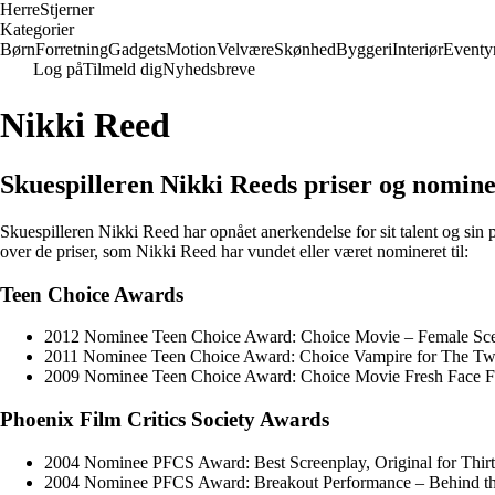
Herre
Stjerner
Kategorier
Børn
Forretning
Gadgets
Motion
Velvære
Skønhed
Byggeri
Interiør
Eventy
Log på
Tilmeld dig
Nyhedsbreve
Nikki Reed
Skuespilleren Nikki Reeds priser og nomin
Skuespilleren Nikki Reed har opnået anerkendelse for sit talent og sin p
over de priser, som Nikki Reed har vundet eller været nomineret til:
Teen Choice Awards
2012 Nominee Teen Choice Award: Choice Movie – Female Scene
2011 Nominee Teen Choice Award: Choice Vampire for The Twil
2009 Nominee Teen Choice Award: Choice Movie Fresh Face Fe
Phoenix Film Critics Society Awards
2004 Nominee PFCS Award: Best Screenplay, Original for Thirt
2004 Nominee PFCS Award: Breakout Performance – Behind th