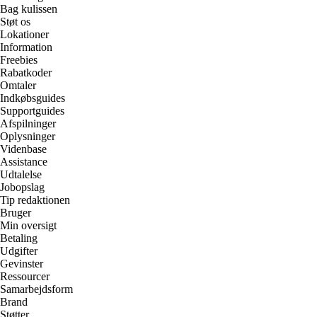
Bag kulissen
Støt os
Lokationer
Information
Freebies
Rabatkoder
Omtaler
Indkøbsguides
Supportguides
Afspilninger
Oplysninger
Videnbase
Assistance
Udtalelse
Jobopslag
Tip redaktionen
Bruger
Min oversigt
Betaling
Udgifter
Gevinster
Ressourcer
Samarbejdsform
Brand
Støtter