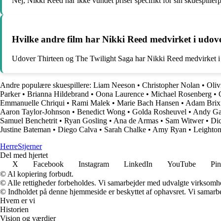
Nej, Nikki Reed har ikke vundet priser specifikt for sin skuespiller
Hvilke andre film har Nikki Reed medvirket i udov
Udover Thirteen og The Twilight Saga har Nikki Reed medvirket i 
Andre populære skuespillere:
Liam Neeson
•
Christopher Nolan
•
Oli
Parker
•
Brianna Hildebrand
•
Oona Laurence
•
Michael Rosenberg
•
Emmanuelle Chriqui
•
Rami Malek
•
Marie Bach Hansen
•
Adam Brix
Aaron Taylor-Johnson
•
Benedict Wong
•
Golda Rosheuvel
•
Andy Ga
Samuel Benchetrit
•
Ryan Gosling
•
Ana de Armas
•
Sam Witwer
•
Di
Justine Bateman
•
Diego Calva
•
Sarah Chalke
•
Amy Ryan
•
Leighton
Herre
Stjerner
Del med hjertet
X
Facebook
Instagram
LinkedIn
YouTube
Pin
© Al kopiering forbudt.
© Alle rettigheder forbeholdes. Vi samarbejder med udvalgte virksomhed
© Indholdet på denne hjemmeside er beskyttet af ophavsret. Vi samarbe
Hvem er vi
Historien
Vision og værdier