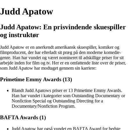
Judd Apatow
Judd Apatow: En prisvindende skuespiller
og instruktør
Judd Apatow er en anerkendt amerikansk skuespiller, komiker og
filmproducent, der har efterladt sit præg på den moderne komedie-
genre. Han har vundet og været nomineret til adskillige priser for sit
arbejde inden for film og tv. Her er en omfattende liste over de priser,
som Judd Apatow har modtaget gennem sin karriere:
Primetime Emmy Awards (13)
Blandt Judd Apatows priser er 13 Primetime Emmy Awards.
Han har vundet i kategorier som Outstanding Documentary or
Nonfiction Special og Outstanding Directing for a
Documentary/Nonfiction Program.
BAFTA Awards (1)
Judd Apatow har også vundet en BAFTA Award for bedste