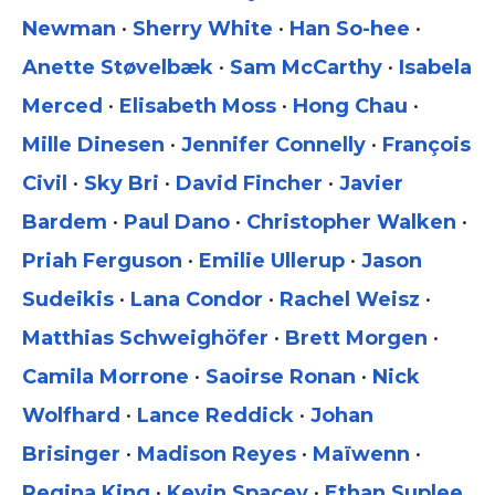
Newman
•
Sherry White
•
Han So-hee
•
Anette Støvelbæk
•
Sam McCarthy
•
Isabela
Merced
•
Elisabeth Moss
•
Hong Chau
•
Mille Dinesen
•
Jennifer Connelly
•
François
Civil
•
Sky Bri
•
David Fincher
•
Javier
Bardem
•
Paul Dano
•
Christopher Walken
•
Priah Ferguson
•
Emilie Ullerup
•
Jason
Sudeikis
•
Lana Condor
•
Rachel Weisz
•
Matthias Schweighöfer
•
Brett Morgen
•
Camila Morrone
•
Saoirse Ronan
•
Nick
Wolfhard
•
Lance Reddick
•
Johan
Brisinger
•
Madison Reyes
•
Maïwenn
•
Regina King
•
Kevin Spacey
•
Ethan Suplee