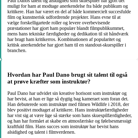
Paul Danos talent og alsidighed som skuespiller har gjort det
muligt for ham at modtage anerkendelse fra både publikum og
kritikere. Han har været en del af både kommercielt succesfulde
film og kunstnerisk udfordrende projekter. Hans evne til at
vælge forskelligartede roller og levere overbevisende
præstationer har gjort ham populær blandt filmpublikummet,
mens hans tekniske færdigheder og dedikation til sit håndværk
har bragt ham kritikerros. Kombinationen af ​​popularitet og
kritisk anerkendelse har gjort ham til en standout-skuespiller i
branchen.
Hvordan har Paul Dano brugt sit talent til også
at prøve kræfter som instruktør?
Paul Dano har udvidet sin kreative horisont som instruktør og
har bevist, at han er lige så dygtig bag kameraet som foran det.
Han debuterede som instruktør med filmen Wildlife i 2018, der
blev positivt modtaget af kritikere. Hans instruktørfærdigheder
har vist sig at være lige så stærke som hans skuespilfærdigheder,
og han har formået at skabe en atmosfæriske og følelsesmæssigt
kraftfuld film. Hans succes som instruktør har bevist hans
alsidighed og talent i filmverdenen.