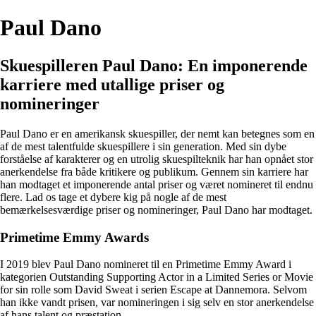
Paul Dano
Skuespilleren Paul Dano: En imponerende
karriere med utallige priser og
nomineringer
Paul Dano er en amerikansk skuespiller, der nemt kan betegnes som en
af de mest talentfulde skuespillere i sin generation. Med sin dybe
forståelse af karakterer og en utrolig skuespilteknik har han opnået stor
anerkendelse fra både kritikere og publikum. Gennem sin karriere har
han modtaget et imponerende antal priser og været nomineret til endnu
flere. Lad os tage et dybere kig på nogle af de mest
bemærkelsesværdige priser og nomineringer, Paul Dano har modtaget.
Primetime Emmy Awards
I 2019 blev Paul Dano nomineret til en Primetime Emmy Award i
kategorien Outstanding Supporting Actor in a Limited Series or Movie
for sin rolle som David Sweat i serien Escape at Dannemora. Selvom
han ikke vandt prisen, var nomineringen i sig selv en stor anerkendelse
af hans talent og præstation.