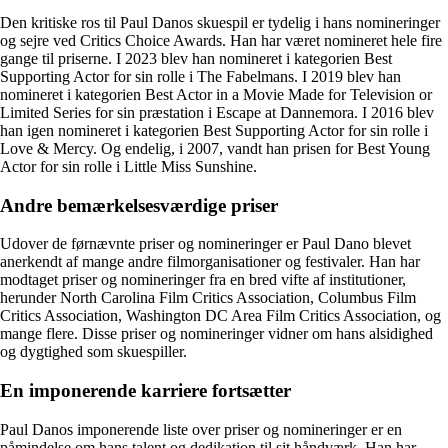
Den kritiske ros til Paul Danos skuespil er tydelig i hans nomineringer
og sejre ved Critics Choice Awards. Han har været nomineret hele fire
gange til priserne. I 2023 blev han nomineret i kategorien Best
Supporting Actor for sin rolle i The Fabelmans. I 2019 blev han
nomineret i kategorien Best Actor in a Movie Made for Television or
Limited Series for sin præstation i Escape at Dannemora. I 2016 blev
han igen nomineret i kategorien Best Supporting Actor for sin rolle i
Love & Mercy. Og endelig, i 2007, vandt han prisen for Best Young
Actor for sin rolle i Little Miss Sunshine.
Andre bemærkelsesværdige priser
Udover de førnævnte priser og nomineringer er Paul Dano blevet
anerkendt af mange andre filmorganisationer og festivaler. Han har
modtaget priser og nomineringer fra en bred vifte af institutioner,
herunder North Carolina Film Critics Association, Columbus Film
Critics Association, Washington DC Area Film Critics Association, og
mange flere. Disse priser og nomineringer vidner om hans alsidighed
og dygtighed som skuespiller.
En imponerende karriere fortsætter
Paul Danos imponerende liste over priser og nomineringer er en
påmindelse om hans talent og dedikation til sit håndværk. Han har