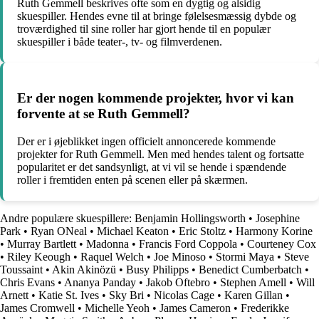
Ruth Gemmell beskrives ofte som en dygtig og alsidig
skuespiller. Hendes evne til at bringe følelsesmæssig dybde og
troværdighed til sine roller har gjort hende til en populær
skuespiller i både teater-, tv- og filmverdenen.
Er der nogen kommende projekter, hvor vi kan
forvente at se Ruth Gemmell?
Der er i øjeblikket ingen officielt annoncerede kommende
projekter for Ruth Gemmell. Men med hendes talent og fortsatte
popularitet er det sandsynligt, at vi vil se hende i spændende
roller i fremtiden enten på scenen eller på skærmen.
Andre populære skuespillere:
Benjamin Hollingsworth
•
Josephine
Park
•
Ryan ONeal
•
Michael Keaton
•
Eric Stoltz
•
Harmony Korine
•
Murray Bartlett
•
Madonna
•
Francis Ford Coppola
•
Courteney Cox
•
Riley Keough
•
Raquel Welch
•
Joe Minoso
•
Stormi Maya
•
Steve
Toussaint
•
Akin Akinözü
•
Busy Philipps
•
Benedict Cumberbatch
•
Chris Evans
•
Ananya Panday
•
Jakob Oftebro
•
Stephen Amell
•
Will
Arnett
•
Katie St. Ives
•
Sky Bri
•
Nicolas Cage
•
Karen Gillan
•
James Cromwell
•
Michelle Yeoh
•
James Cameron
•
Frederikke