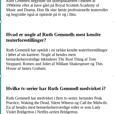
Ruth Gemmell begyndte sin skuespilkarriere i midten af
1990erne efter at have gået på Royal Scottish Academy of
Music and Drama. Hun fik sine første professionelle teaterroller
og begyndte også at optræde på tv og i film.
Hvad er nogle af Ruth Gemmells mest kendte
teaterforestillinger?
Ruth Gemmell har optrådt i en række kendte teaterforestillinger
i løbet af sin karriere. Nogle af hendes mest
bemærkelsesværdige inkluderer The Real Thing af Tom
Stoppard, Romeo and Juliet af William Shakespeare og This
House af James Graham.
Hvilke tv-serier har Ruth Gemmell medvirket i?
Ruth Gemmell har medvirket i flere tv-serier, herunder Peak
Practice, Waking the Dead, Silent Witness og Call the Midwife.
En af hendes mest bemærkelsesværdige roller er som Lady
Violet Bridgerton i Netflix-serien Bridgerton.