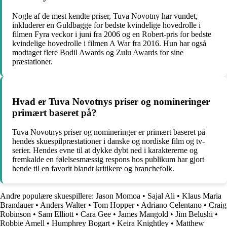
Nogle af de mest kendte priser, Tuva Novotny har vundet,
inkluderer en Guldbagge for bedste kvindelige hovedrolle i
filmen Fyra veckor i juni fra 2006 og en Robert-pris for bedste
kvindelige hovedrolle i filmen A War fra 2016. Hun har også
modtaget flere Bodil Awards og Zulu Awards for sine
præstationer.
Hvad er Tuva Novotnys priser og nomineringer
primært baseret på?
Tuva Novotnys priser og nomineringer er primært baseret på
hendes skuespilpræstationer i danske og nordiske film og tv-
serier. Hendes evne til at dykke dybt ned i karaktererne og
fremkalde en følelsesmæssig respons hos publikum har gjort
hende til en favorit blandt kritikere og branchefolk.
Andre populære skuespillere:
Jason Momoa
•
Sajal Ali
•
Klaus Maria
Brandauer
•
Anders Walter
•
Tom Hopper
•
Adriano Celentano
•
Craig
Robinson
•
Sam Elliott
•
Cara Gee
•
James Mangold
•
Jim Belushi
•
Robbie Amell
•
Humphrey Bogart
•
Keira Knightley
•
Matthew