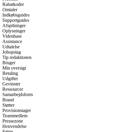
Rabatkoder
Omtaler
Indkøbsguides
Supportguides
Afspilninger
Oplysninger
Videnbase
Assistance
Udtalelse
Jobopslag
Tip redaktionen
Bruger
Min oversigt
Betaling
Udgifter
Gevinster
Ressourcer
Samarbejdsform
Brand
Støtter
Provisionstager
Teammedlem
Pressezone
Henvendelse
Følge