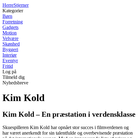
Herre
Stjerner
Kategorier
Børn
Forretning
Gadgets
Motion
Velvære
Skønhed
Byggeri
Interiør
Eventyr
Fritid
Log på
Tilmeld dig
Nyhedsbreve
Kim Kold
Kim Kold – En præstation i verdensklasse
Skuespilleren Kim Kold har opnået stor succes i filmverdenen og
har været anerkendt for sin talentfulde og overbevisende præstation