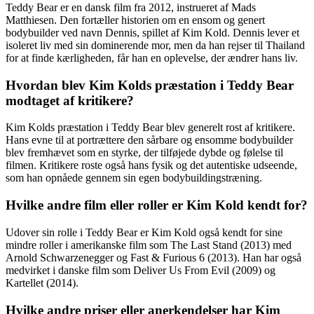
Teddy Bear er en dansk film fra 2012, instrueret af Mads
Matthiesen. Den fortæller historien om en ensom og genert
bodybuilder ved navn Dennis, spillet af Kim Kold. Dennis lever et
isoleret liv med sin dominerende mor, men da han rejser til Thailand
for at finde kærligheden, får han en oplevelse, der ændrer hans liv.
Hvordan blev Kim Kolds præstation i Teddy Bear
modtaget af kritikere?
Kim Kolds præstation i Teddy Bear blev generelt rost af kritikere.
Hans evne til at portrættere den sårbare og ensomme bodybuilder
blev fremhævet som en styrke, der tilføjede dybde og følelse til
filmen. Kritikere roste også hans fysik og det autentiske udseende,
som han opnåede gennem sin egen bodybuildingstræning.
Hvilke andre film eller roller er Kim Kold kendt for?
Udover sin rolle i Teddy Bear er Kim Kold også kendt for sine
mindre roller i amerikanske film som The Last Stand (2013) med
Arnold Schwarzenegger og Fast & Furious 6 (2013). Han har også
medvirket i danske film som Deliver Us From Evil (2009) og
Kartellet (2014).
Hvilke andre priser eller anerkendelser har Kim