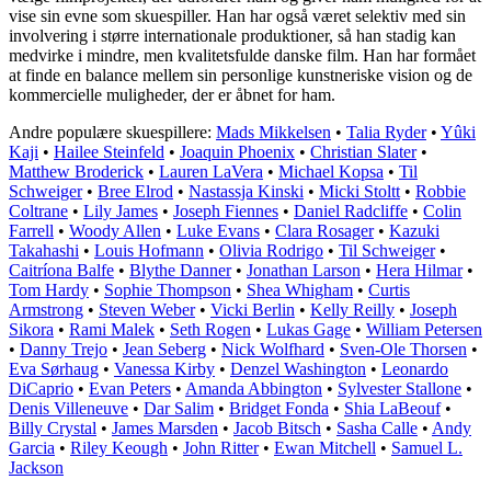
vise sin evne som skuespiller. Han har også været selektiv med sin
involvering i større internationale produktioner, så han stadig kan
medvirke i mindre, men kvalitetsfulde danske film. Han har formået
at finde en balance mellem sin personlige kunstneriske vision og de
kommercielle muligheder, der er åbnet for ham.
Andre populære skuespillere:
Mads Mikkelsen
•
Talia Ryder
•
Yûki
Kaji
•
Hailee Steinfeld
•
Joaquin Phoenix
•
Christian Slater
•
Matthew Broderick
•
Lauren LaVera
•
Michael Kopsa
•
Til
Schweiger
•
Bree Elrod
•
Nastassja Kinski
•
Micki Stoltt
•
Robbie
Coltrane
•
Lily James
•
Joseph Fiennes
•
Daniel Radcliffe
•
Colin
Farrell
•
Woody Allen
•
Luke Evans
•
Clara Rosager
•
Kazuki
Takahashi
•
Louis Hofmann
•
Olivia Rodrigo
•
Til Schweiger
•
Caitríona Balfe
•
Blythe Danner
•
Jonathan Larson
•
Hera Hilmar
•
Tom Hardy
•
Sophie Thompson
•
Shea Whigham
•
Curtis
Armstrong
•
Steven Weber
•
Vicki Berlin
•
Kelly Reilly
•
Joseph
Sikora
•
Rami Malek
•
Seth Rogen
•
Lukas Gage
•
William Petersen
•
Danny Trejo
•
Jean Seberg
•
Nick Wolfhard
•
Sven-Ole Thorsen
•
Eva Sørhaug
•
Vanessa Kirby
•
Denzel Washington
•
Leonardo
DiCaprio
•
Evan Peters
•
Amanda Abbington
•
Sylvester Stallone
•
Denis Villeneuve
•
Dar Salim
•
Bridget Fonda
•
Shia LaBeouf
•
Billy Crystal
•
James Marsden
•
Jacob Bitsch
•
Sasha Calle
•
Andy
Garcia
•
Riley Keough
•
John Ritter
•
Ewan Mitchell
•
Samuel L.
Jackson