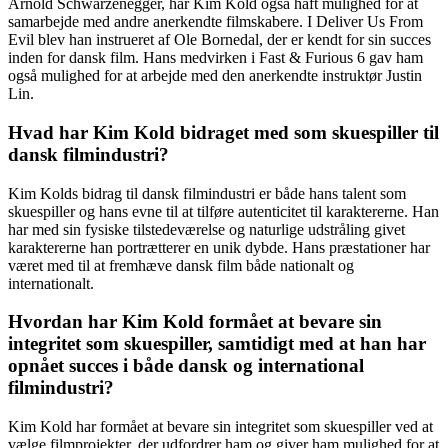
Arnold Schwarzenegger, har Kim Kold også haft mulighed for at
samarbejde med andre anerkendte filmskabere. I Deliver Us From
Evil blev han instrueret af Ole Bornedal, der er kendt for sin succes
inden for dansk film. Hans medvirken i Fast & Furious 6 gav ham
også mulighed for at arbejde med den anerkendte instruktør Justin
Lin.
Hvad har Kim Kold bidraget med som skuespiller til
dansk filmindustri?
Kim Kolds bidrag til dansk filmindustri er både hans talent som
skuespiller og hans evne til at tilføre autenticitet til karaktererne. Han
har med sin fysiske tilstedeværelse og naturlige udstråling givet
karaktererne han portrætterer en unik dybde. Hans præstationer har
været med til at fremhæve dansk film både nationalt og
internationalt.
Hvordan har Kim Kold formået at bevare sin
integritet som skuespiller, samtidigt med at han har
opnået succes i både dansk og international
filmindustri?
Kim Kold har formået at bevare sin integritet som skuespiller ved at
vælge filmprojekter, der udfordrer ham og giver ham mulighed for at