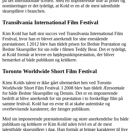
på det internationale scenen. Med en imponerende liste af priser og
nomineringer er det tydeligt, at Kold er en af de mest talentfulde
skuespillere i branchen.
Transilvania International Film Festival
Kim Kold har haft stor succes ved Transilvania International Film
Festival, hvor han er blevet anerkendt for sine enestående
præstationer. I 2012 blev han tildelt prisen for Bedste Præstation og
Bedste Skuespiller for sin rolle i filmen Teddy Bear. Det er tydeligt,
at Kold formår at levere en højdepunktspræstation, der bliver
bemærket af både publikum og kritikere.
Toronto Worldwide Short Film Festival
Kims Kolds talent er ikke gået ubemærket hen ved Toronto
Worldwide Short Film Festival. I 2008 blev han tildelt Æresomtale
for både Bedste Skuespiller og Dennis. Det er en imponerende
bedrift at blive anerkendt for sin præstation i to forskellige film på
samme festival. Kold har en evne til at skabe autentiske og
overbevisende karakterer, der fænger publikum.
Med sin imponerende præstationsliste og store anerkendelse fra både
publikum og kritikere er Kim Kold uden tvivl en af de mest
talentfulde skuespillere i dag. Han formår at bringe karakterer til live