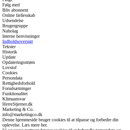
Følg med
Bliv abonnent
Online fællesskab
Udsendelse
Brugergruppe
Nabolag
Interne henvisninger
Indholdsoversigt
Tekster
Historik
Update
Opdateringsstrøm
Lovstof
Cookies
Persondata
Rettighedsforhold
Forudsætninger
Funktionalitet
Klimaansvar
HerreStjerner.dk
Marketing & Co.
info@marketingco.dk
Denne hjemmeside bruger cookies til at tilpasse og forbedre din
oplevelse. Læs mere her.