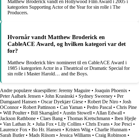
Matthew Broderick vandt en Hollywood Film Award i 2005 i
kategorien Supporting Actor of the Year for sin rolle i The
Producers.
Hvornår vandt Matthew Broderick en
CableACE Award, og hvilken kategori var det
for?
Matthew Broderick blev nomineret til en CableACE Award i
1985 i kategorien Actor in a Theatrical or Dramatic Special for
sin rolle i Master Harold… and the Boys.
Andre populære skuespillere:
Jeremy Maguire
•
Joaquin Phoenix
•
Peter Aalbæk Jensen
•
John Krasinski
•
Sydney Sweeney
•
Per
Damgaard Hansen
•
Oscar Dyekjær Giese
•
Robert De Niro
•
Josh
OConnor
•
Robert Pattinson
•
Can Yaman
•
Pedro Pascal
•
Chris Pine
•
Will Poulter
•
Bill Skarsgård
•
Austin Stowell
•
Allan Edwall
•
Jackson Rathbone
•
Claes Bang
•
Thomas Kretschmann
•
Iben Hjejle
•
Van Lathan Jr.
•
Julia Fox
•
Lily Collins
•
Chris Evans
•
Joe Pesci
•
Laurence Fox
•
Bo Hr. Hansen
•
Kristen Wiig
•
Charlie Hunnam
•
Sarah Butler
•
Mads Riisom
•
Jessica Williams
•
Craig Robinson
•