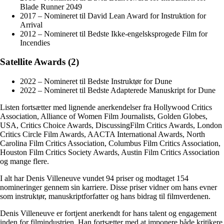
Blade Runner 2049
2017 – Nomineret til David Lean Award for Instruktion for
Arrival
2012 – Nomineret til Bedste Ikke-engelsksprogede Film for
Incendies
Satellite Awards (2)
2022 – Nomineret til Bedste Instruktør for Dune
2022 – Nomineret til Bedste Adapterede Manuskript for Dune
Listen fortsætter med lignende anerkendelser fra Hollywood Critics
Association, Alliance of Women Film Journalists, Golden Globes,
USA, Critics Choice Awards, DiscussingFilm Critics Awards, London
Critics Circle Film Awards, AACTA International Awards, North
Carolina Film Critics Association, Columbus Film Critics Association,
Houston Film Critics Society Awards, Austin Film Critics Association
og mange flere.
I alt har Denis Villeneuve vundet 94 priser og modtaget 154
nomineringer gennem sin karriere. Disse priser vidner om hans evner
som instruktør, manuskriptforfatter og hans bidrag til filmverdenen.
Denis Villeneuve er fortjent anerkendt for hans talent og engagement
inden for filmindustrien. Han fortsætter med at imponere både kritikere