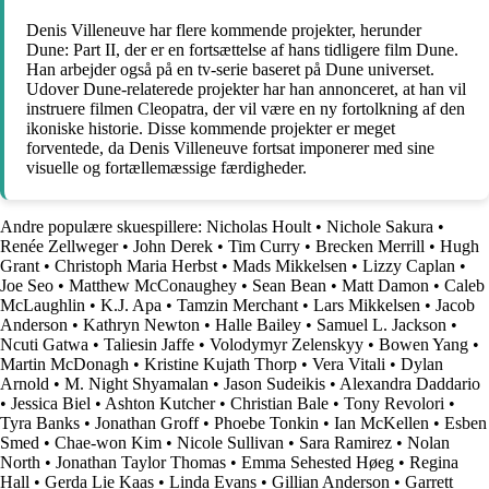
Denis Villeneuve har flere kommende projekter, herunder
Dune: Part II, der er en fortsættelse af hans tidligere film Dune.
Han arbejder også på en tv-serie baseret på Dune universet.
Udover Dune-relaterede projekter har han annonceret, at han vil
instruere filmen Cleopatra, der vil være en ny fortolkning af den
ikoniske historie. Disse kommende projekter er meget
forventede, da Denis Villeneuve fortsat imponerer med sine
visuelle og fortællemæssige færdigheder.
Andre populære skuespillere:
Nicholas Hoult
•
Nichole Sakura
•
Renée Zellweger
•
John Derek
•
Tim Curry
•
Brecken Merrill
•
Hugh
Grant
•
Christoph Maria Herbst
•
Mads Mikkelsen
•
Lizzy Caplan
•
Joe Seo
•
Matthew McConaughey
•
Sean Bean
•
Matt Damon
•
Caleb
McLaughlin
•
K.J. Apa
•
Tamzin Merchant
•
Lars Mikkelsen
•
Jacob
Anderson
•
Kathryn Newton
•
Halle Bailey
•
Samuel L. Jackson
•
Ncuti Gatwa
•
Taliesin Jaffe
•
Volodymyr Zelenskyy
•
Bowen Yang
•
Martin McDonagh
•
Kristine Kujath Thorp
•
Vera Vitali
•
Dylan
Arnold
•
M. Night Shyamalan
•
Jason Sudeikis
•
Alexandra Daddario
•
Jessica Biel
•
Ashton Kutcher
•
Christian Bale
•
Tony Revolori
•
Tyra Banks
•
Jonathan Groff
•
Phoebe Tonkin
•
Ian McKellen
•
Esben
Smed
•
Chae-won Kim
•
Nicole Sullivan
•
Sara Ramirez
•
Nolan
North
•
Jonathan Taylor Thomas
•
Emma Sehested Høeg
•
Regina
Hall
•
Gerda Lie Kaas
•
Linda Evans
•
Gillian Anderson
•
Garrett