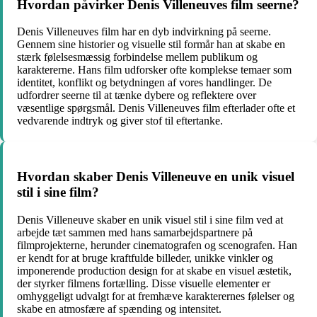
Hvordan påvirker Denis Villeneuves film seerne?
Denis Villeneuves film har en dyb indvirkning på seerne.
Gennem sine historier og visuelle stil formår han at skabe en
stærk følelsesmæssig forbindelse mellem publikum og
karaktererne. Hans film udforsker ofte komplekse temaer som
identitet, konflikt og betydningen af ​​vores handlinger. De
udfordrer seerne til at tænke dybere og reflektere over
væsentlige spørgsmål. Denis Villeneuves film efterlader ofte et
vedvarende indtryk og giver stof til eftertanke.
Hvordan skaber Denis Villeneuve en unik visuel
stil i sine film?
Denis Villeneuve skaber en unik visuel stil i sine film ved at
arbejde tæt sammen med hans samarbejdspartnere på
filmprojekterne, herunder cinematografen og scenografen. Han
er kendt for at bruge kraftfulde billeder, unikke vinkler og
imponerende production design for at skabe en visuel æstetik,
der styrker filmens fortælling. Disse visuelle elementer er
omhyggeligt udvalgt for at fremhæve karakterernes følelser og
skabe en atmosfære af spænding og intensitet.