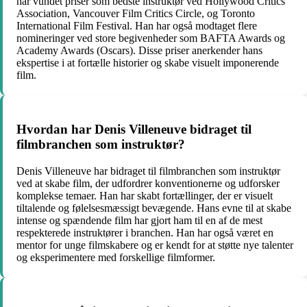
har vundet priser som bedste instruktør ved Hollywood Critics
Association, Vancouver Film Critics Circle, og Toronto
International Film Festival. Han har også modtaget flere
nomineringer ved store begivenheder som BAFTA Awards og
Academy Awards (Oscars). Disse priser anerkender hans
ekspertise i at fortælle historier og skabe visuelt imponerende
film.
Hvordan har Denis Villeneuve bidraget til
filmbranchen som instruktør?
Denis Villeneuve har bidraget til filmbranchen som instruktør
ved at skabe film, der udfordrer konventionerne og udforsker
komplekse temaer. Han har skabt fortællinger, der er visuelt
tiltalende og følelsesmæssigt bevægende. Hans evne til at skabe
intense og spændende film har gjort ham til en af de mest
respekterede instruktører i branchen. Han har også været en
mentor for unge filmskabere og er kendt for at støtte nye talenter
og eksperimentere med forskellige filmformer.