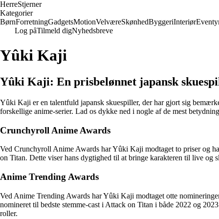
Herre
Stjerner
Kategorier
Børn
Forretning
Gadgets
Motion
Velvære
Skønhed
Byggeri
Interiør
Eventy
Log på
Tilmeld dig
Nyhedsbreve
Yûki Kaji
Yûki Kaji: En prisbelønnet japansk skuespi
Yûki Kaji er en talentfuld japansk skuespiller, der har gjort sig bemæ
forskellige anime-serier. Lad os dykke ned i nogle af de mest betydning
Crunchyroll Anime Awards
Ved Crunchyroll Anime Awards har Yûki Kaji modtaget to priser og har 
on Titan. Dette viser hans dygtighed til at bringe karakteren til live 
Anime Trending Awards
Ved Anime Trending Awards har Yûki Kaji modtaget otte nomineringer.
nomineret til bedste stemme-cast i Attack on Titan i både 2022 og 2023.
roller.