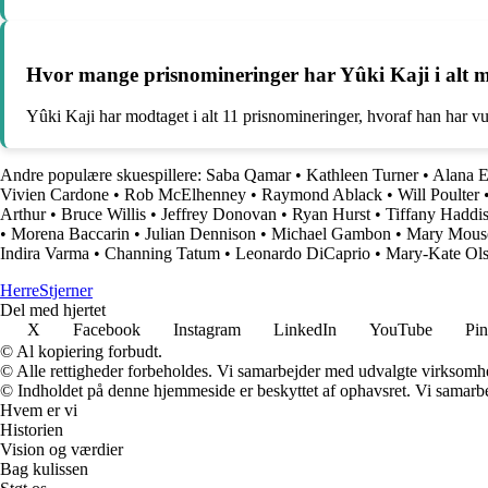
Hvor mange prisnomineringer har Yûki Kaji i alt 
Yûki Kaji har modtaget i alt 11 prisnomineringer, hvoraf han har vu
Andre populære skuespillere:
Saba Qamar
•
Kathleen Turner
•
Alana 
Vivien Cardone
•
Rob McElhenney
•
Raymond Ablack
•
Will Poulter
Arthur
•
Bruce Willis
•
Jeffrey Donovan
•
Ryan Hurst
•
Tiffany Haddi
•
Morena Baccarin
•
Julian Dennison
•
Michael Gambon
•
Mary Mous
Indira Varma
•
Channing Tatum
•
Leonardo DiCaprio
•
Mary-Kate Ol
Herre
Stjerner
Del med hjertet
X
Facebook
Instagram
LinkedIn
YouTube
Pin
© Al kopiering forbudt.
© Alle rettigheder forbeholdes. Vi samarbejder med udvalgte virksomhed
© Indholdet på denne hjemmeside er beskyttet af ophavsret. Vi samarbe
Hvem er vi
Historien
Vision og værdier
Bag kulissen