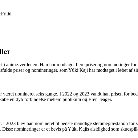
r
Fritid
ller
rket i anime-verdenen. Han har modtaget flere priser og nomineringer f
sfulde priser og nomineringer, som Yûki Kaji har modtaget i løbet af sin
været nomineret seks gange. I 2022 og 2023 vandt han prisen for bedst
og skabe en dyb forbindelse mellem publikum og Eren Jeager.
 I 2023 blev han nomineret til bedste mandlige stemmepræstation for 
 Disse nomineringer er et bevis på Yûki Kajis alsidighed som skuespille