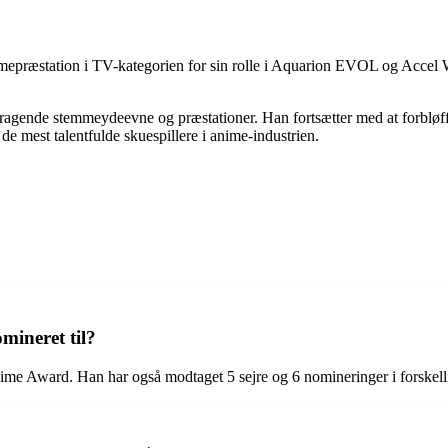
ræstation i TV-kategorien for sin rolle i Aquarion EVOL og Accel Worl
ragende stemmeydeevne og præstationer. Han fortsætter med at forbløffe 
f de mest talentfulde skuespillere i anime-industrien.
mineret til?
 Award. Han har også modtaget 5 sejre og 6 nomineringer i forskelli