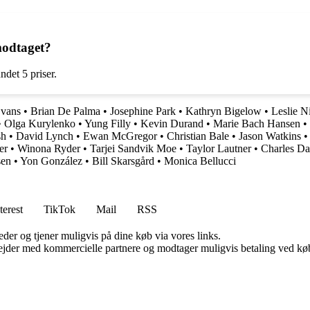
modtaget?
ndet 5 priser.
Evans
•
Brian De Palma
•
Josephine Park
•
Kathryn Bigelow
•
Leslie N
•
Olga Kurylenko
•
Yung Filly
•
Kevin Durand
•
Marie Bach Hansen
•
sh
•
David Lynch
•
Ewan McGregor
•
Christian Bale
•
Jason Watkins
er
•
Winona Ryder
•
Tarjei Sandvik Moe
•
Taylor Lautner
•
Charles D
sen
•
Yon González
•
Bill Skarsgård
•
Monica Bellucci
terest
TikTok
Mail
RSS
er og tjener muligvis på dine køb via vores links.
jder med kommercielle partnere og modtager muligvis betaling ved køb.