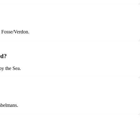
n Fosse/Verdon.
rd?
by the Sea.
Fabelmans.