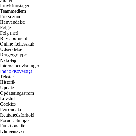
Støtter
Provisionstager
Teammedlem
Pressezone
Henvendelse
Følge
Følg med
Bliv abonnent
Online fællesskab
Udsendelse
Brugergruppe
Nabolag
Interne henvisninger
Indholdsoversigt
Tekster
Historik
Update
Opdateringsstrøm
Lovstof
Cookies
Persondata
Rettighedsforhold
Forudsætninger
Funktionalitet
Klimaansvar