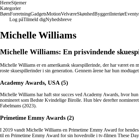
Herre
Stjerner
Kategorier
Børn
Forretning
Gadgets
Motion
Velvære
Skønhed
Byggeri
Interiør
Eventy
Log på
Tilmeld dig
Nyhedsbreve
Michelle Williams
Michelle Williams: En prisvindende skuespi
Michelle Williams er en amerikansk skuespillerinde, der har været en ma
roste skuespillerinder i sin generation. Gennem årene har hun modtaget a
Academy Awards, USA (5)
Michelle Williams har haft stor succes ved Academy Awards, hvor hun
nomineret som Bedste Kvindelige Birolle. Hun blev derefter nominere
Fabelmans (2023).
Primetime Emmy Awards (2)
I 2019 vandt Michelle Williams en Primetime Emmy Award for hendes r
til en Primetime Emmy Award for sin hovedrolle i tv-filmen These Day