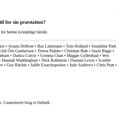
il for sin præstation?
or bedste kvindelige birolle.
ker
•
Ariana DeBose
•
Baz Luhrmann
•
Tom Holland
•
Josephine Park
Gísli Örn Garðarsson
•
Teresa Palmer
•
Christian Bale
•
Jason Biggs
•
ntham
•
Danica Curcic
•
Gemma Chan
•
Maggie Gyllenhaal
•
Wes
•
Hannah Waddingham
•
Nick Robinson
•
Damian Lewis
•
Scarlett
ov
•
Guy Ritchie
•
Adèle Exarchopoulos
•
Julie Andrews
•
Chris Pratt
•
 Uautoriseret brug er forbudt.