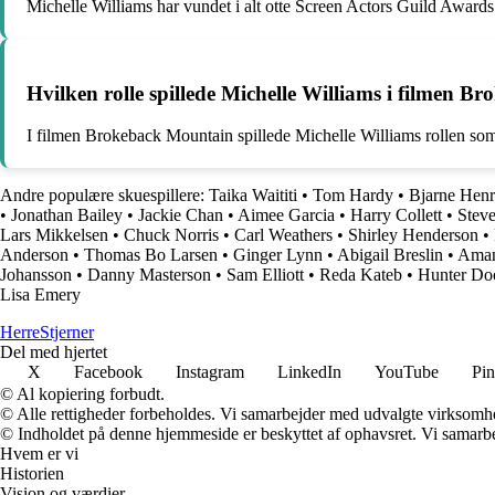
Michelle Williams har vundet i alt otte Screen Actors Guild Awards i
Hvilken rolle spillede Michelle Williams i filmen B
I filmen Brokeback Mountain spillede Michelle Williams rollen som
Andre populære skuespillere:
Taika Waititi
•
Tom Hardy
•
Bjarne Henr
•
Jonathan Bailey
•
Jackie Chan
•
Aimee Garcia
•
Harry Collett
•
Stev
Lars Mikkelsen
•
Chuck Norris
•
Carl Weathers
•
Shirley Henderson
•
Anderson
•
Thomas Bo Larsen
•
Ginger Lynn
•
Abigail Breslin
•
Aman
Johansson
•
Danny Masterson
•
Sam Elliott
•
Reda Kateb
•
Hunter Do
Lisa Emery
Herre
Stjerner
Del med hjertet
X
Facebook
Instagram
LinkedIn
YouTube
Pin
© Al kopiering forbudt.
© Alle rettigheder forbeholdes. Vi samarbejder med udvalgte virksomhed
© Indholdet på denne hjemmeside er beskyttet af ophavsret. Vi samarbe
Hvem er vi
Historien
Vision og værdier