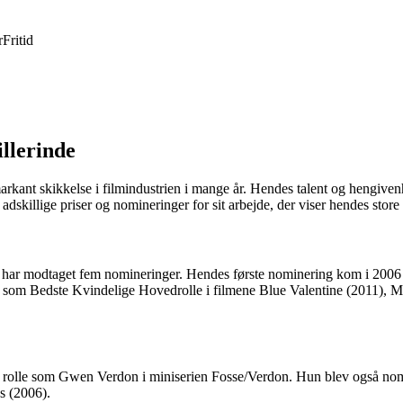
r
Fritid
llerinde
rkant skikkelse i filmindustrien i mange år. Hendes talent og hengivenh
dskillige priser og nomineringer for sit arbejde, der viser hendes store
 har modtaget fem nomineringer. Hendes første nominering kom i 2006
t som Bedste Kvindelige Hovedrolle i filmene Blue Valentine (2011),
olle som Gwen Verdon i miniserien Fosse/Verdon. Hun blev også nomine
s (2006).