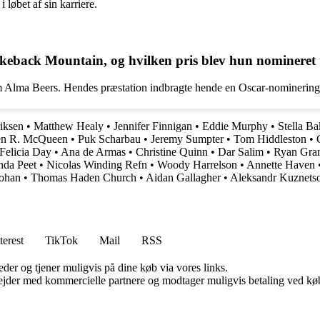
 løbet af sin karriere.
rokeback Mountain, og hvilken pris blev hun nomineret t
 Alma Beers. Hendes præstation indbragte hende en Oscar-nominering f
iksen
•
Matthew Healy
•
Jennifer Finnigan
•
Eddie Murphy
•
Stella Ba
en R. McQueen
•
Puk Scharbau
•
Jeremy Sumpter
•
Tom Hiddleston
•
Felicia Day
•
Ana de Armas
•
Christine Quinn
•
Dar Salim
•
Ryan Gra
da Peet
•
Nicolas Winding Refn
•
Woody Harrelson
•
Annette Haven
ohan
•
Thomas Haden Church
•
Aidan Gallagher
•
Aleksandr Kuznets
terest
TikTok
Mail
RSS
er og tjener muligvis på dine køb via vores links.
jder med kommercielle partnere og modtager muligvis betaling ved køb.