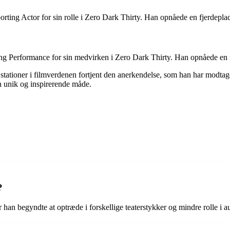
ing Actor for sin rolle i Zero Dark Thirty. Han opnåede en fjerdeplad
ing Performance for sin medvirken i Zero Dark Thirty. Han opnåede en 
ationer i filmverdenen fortjent den anerkendelse, som han har modtaget
en unik og inspirerende måde.
?
r han begyndte at optræde i forskellige teaterstykker og mindre rolle i au