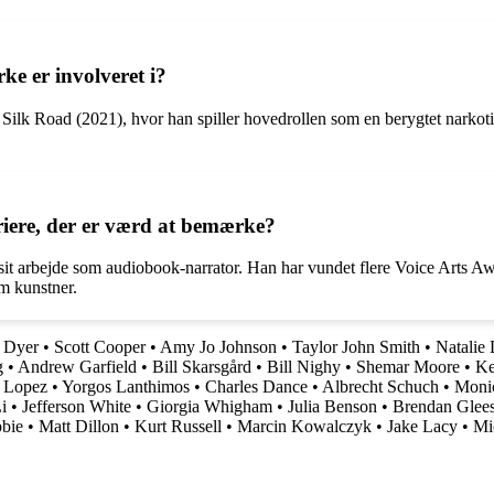
e er involveret i?
Silk Road (2021), hvor han spiller hovedrollen som en berygtet narkotik
riere, der er værd at bemærke?
t arbejde som audiobook-narrator. Han har vundet flere Voice Arts Awards
om kunstner.
 Dyer
•
Scott Cooper
•
Amy Jo Johnson
•
Taylor John Smith
•
Natalie
g
•
Andrew Garfield
•
Bill Skarsgård
•
Bill Nighy
•
Shemar Moore
•
Ke
 Lopez
•
Yorgos Lanthimos
•
Charles Dance
•
Albrecht Schuch
•
Monic
Li
•
Jefferson White
•
Giorgia Whigham
•
Julia Benson
•
Brendan Glee
bie
•
Matt Dillon
•
Kurt Russell
•
Marcin Kowalczyk
•
Jake Lacy
•
Mi