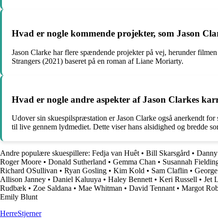
Hvad er nogle kommende projekter, som Jason Clark
Jason Clarke har flere spændende projekter på vej, herunder filmen 
Strangers (2021) baseret på en roman af Liane Moriarty.
Hvad er nogle andre aspekter af Jason Clarkes kar
Udover sin skuespilspræstation er Jason Clarke også anerkendt for si
til live gennem lydmediet. Dette viser hans alsidighed og bredde s
Andre populære skuespillere:
Fedja van Huêt
•
Bill Skarsgård
•
Danny
Roger Moore
•
Donald Sutherland
•
Gemma Chan
•
Susannah Fieldin
Richard OSullivan
•
Ryan Gosling
•
Kim Kold
•
Sam Claflin
•
George
Allison Janney
•
Daniel Kaluuya
•
Haley Bennett
•
Keri Russell
•
Jet 
Rudbæk
•
Zoe Saldana
•
Mae Whitman
•
David Tennant
•
Margot Rob
Emily Blunt
Herre
Stjerner