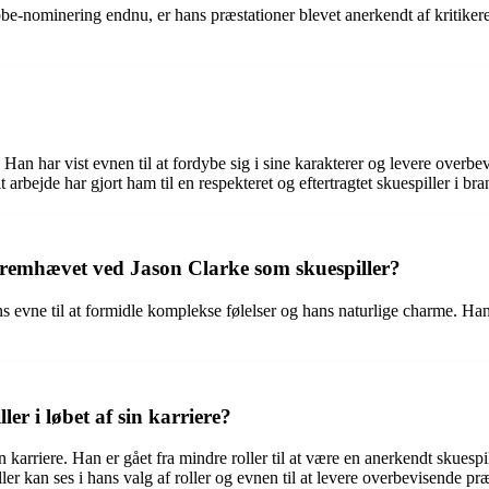
nominering endnu, er hans præstationer blevet anerkendt af kritikere og
 Han har vist evnen til at fordybe sig i sine karakterer og levere overbe
 arbejde har gjort ham til en respekteret og eftertragtet skuespiller i br
r fremhævet ved Jason Clarke som skuespiller?
ns evne til at formidle komplekse følelser og hans naturlige charme. Han 
r i løbet af sin karriere?
in karriere. Han er gået fra mindre roller til at være en anerkendt skuesp
r kan ses i hans valg af roller og evnen til at levere overbevisende præ