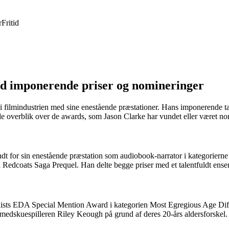
r
Fritid
med imponerende priser og nomineringer
g i filmindustrien med sine enestående præstationer. Hans imponerende t
e overblik over de awards, som Jason Clarke har vundet eller været nomine
ndt for sin enestående præstation som audiobook-narrator i kategorier
dcoats Saga Prequel. Han delte begge priser med et talentfuldt ensembl
alists EDA Special Mention Award i kategorien Most Egregious Age Dif
edskuespilleren Riley Keough på grund af deres 20-års aldersforskel.