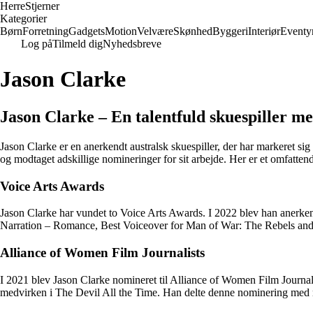
Herre
Stjerner
Kategorier
Børn
Forretning
Gadgets
Motion
Velvære
Skønhed
Byggeri
Interiør
Eventy
Log på
Tilmeld dig
Nyhedsbreve
Jason Clarke
Jason Clarke – En talentfuld skuespiller 
Jason Clarke er en anerkendt australsk skuespiller, der har markeret si
og modtaget adskillige nomineringer for sit arbejde. Her er et omfattend
Voice Arts Awards
Jason Clarke har vundet to Voice Arts Awards. I 2022 blev han anerke
Narration – Romance, Best Voiceover for Man of War: The Rebels and Re
Alliance of Women Film Journalists
I 2021 blev Jason Clarke nomineret til Alliance of Women Film Journ
medvirken i The Devil All the Time. Han delte denne nominering med m