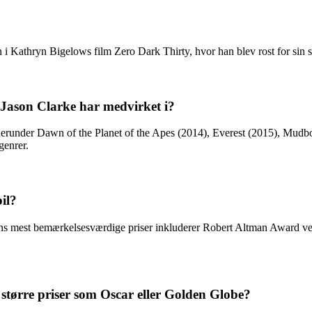
i Kathryn Bigelows film Zero Dark Thirty, hvor han blev rost for sin st
 Jason Clarke har medvirket i?
 herunder Dawn of the Planet of the Apes (2014), Everest (2015), Mudb
genrer.
il?
af hans mest bemærkelsesværdige priser inkluderer Robert Altman Award
større priser som Oscar eller Golden Globe?