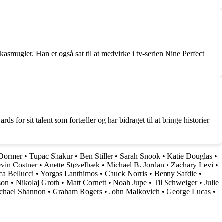
asmugler. Han er også sat til at medvirke i tv-serien Nine Perfect
 for sit talent som fortæller og har bidraget til at bringe historier
 Dormer
•
Tupac Shakur
•
Ben Stiller
•
Sarah Snook
•
Katie Douglas
•
vin Costner
•
Anette Støvelbæk
•
Michael B. Jordan
•
Zachary Levi
•
a Bellucci
•
Yorgos Lanthimos
•
Chuck Norris
•
Benny Safdie
•
son
•
Nikolaj Groth
•
Matt Cornett
•
Noah Jupe
•
Til Schweiger
•
Julie
chael Shannon
•
Graham Rogers
•
John Malkovich
•
George Lucas
•