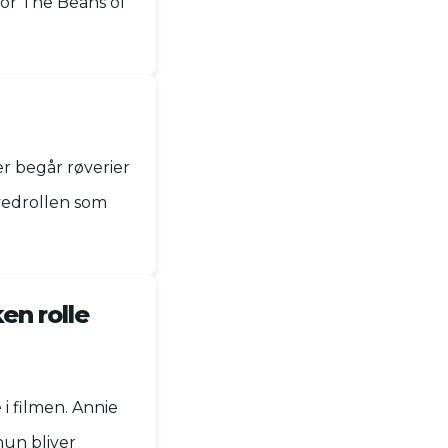
for The Beans of
r begår røverier
ovedrollen som
en rolle
i filmen. Annie
hun bliver