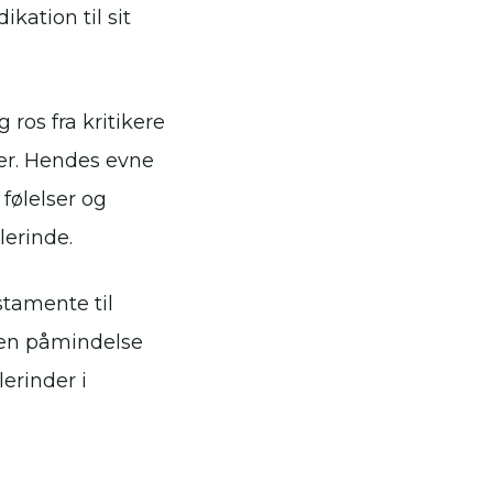
kation til sit
ros fra kritikere
er. Hendes evne
 følelser og
lerinde.
stamente til
 en påmindelse
erinder i