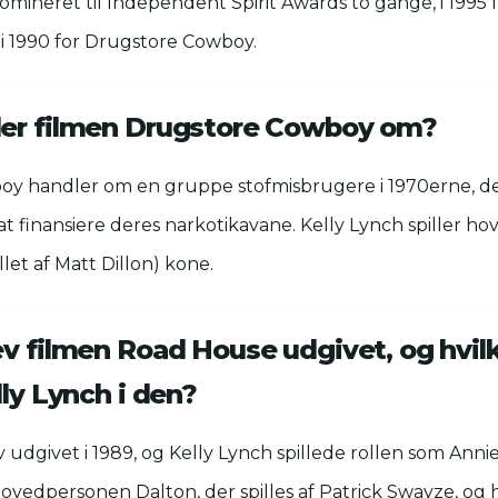
mineret til Independent Spirit Awards to gange, i 1995 
i 1990 for Drugstore Cowboy.
er filmen Drugstore Cowboy om?
y handler om en gruppe stofmisbrugere i 1970erne, de
at finansiere deres narkotikavane. Kelly Lynch spiller h
let af Matt Dillon) kone.
v filmen Road House udgivet, og hvilk
lly Lynch i den?
udgivet i 1989, og Kelly Lynch spillede rollen som Annie 
hovedpersonen Dalton, der spilles af Patrick Swayze, og 