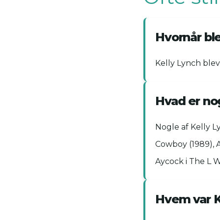
Hvornår bl
Kelly Lynch blev
Hvad er nog
Nogle af Kelly L
Cowboy (1989), A
Aycock i The L 
Hvem var K