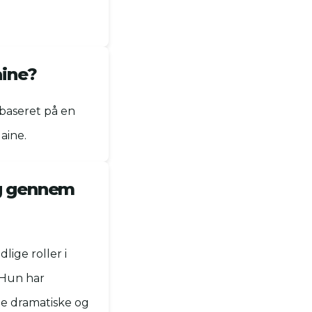
aine?
 baseret på en
aine.
ig gennem
lige roller i
 Hun har
åde dramatiske og