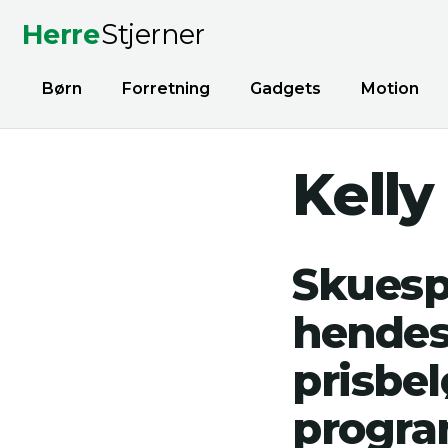
Herre
Stjerner
Børn
Forretning
Gadgets
Motion
Kelly
Skuespi
hendes
prisbel
progr