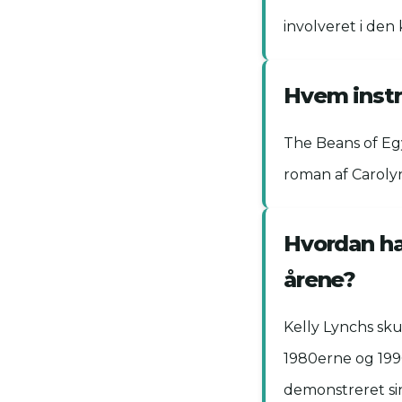
involveret i den
Hvem instr
The Beans of Egy
roman af Carolyn 
Hvordan ha
årene?
Kelly Lynchs skue
1980erne og 199
demonstreret sin