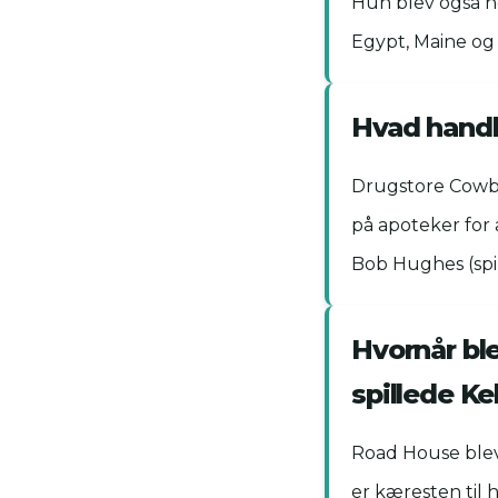
Hun blev også no
Egypt, Maine og 
Hvad handl
Drugstore Cowbo
på apoteker for 
Bob Hughes (spil
Hvornår ble
spillede Ke
Road House blev 
er kæresten til 