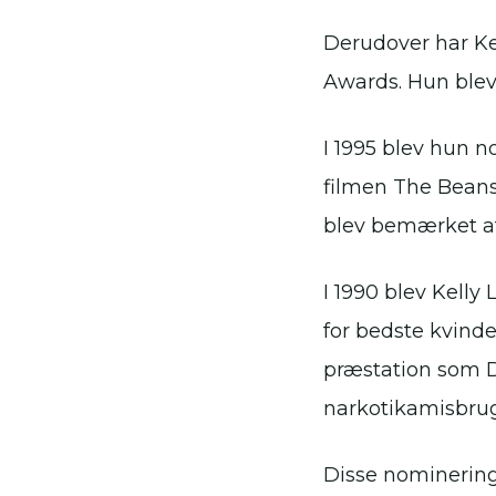
Derudover har Ke
Awards. Hun blev
I 1995 blev hun n
filmen The Beans
blev bemærket af
I 1990 blev Kell
for bedste kvind
præstation som D
narkotikamisbru
Disse nominering