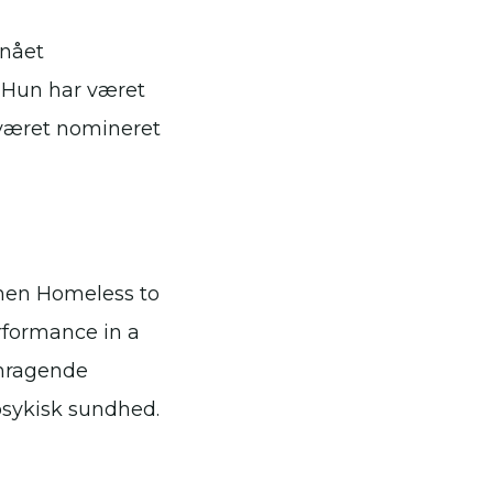
pnået
. Hun har været
 været nomineret
lmen Homeless to
rformance in a
emragende
 psykisk sundhed.