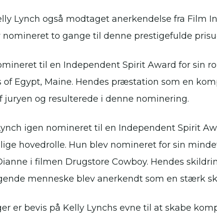
lly Lynch også modtaget anerkendelse fra Film I
 nomineret to gange til denne prestigefulde prisu
omineret til en Independent Spirit Award for sin r
 of Egypt, Maine. Hendes præstation som en kom
 juryen og resulterede i denne nominering.
y Lynch igen nomineret til en Independent Spirit 
elige hovedrolle. Hun blev nomineret for sin mind
ianne i filmen Drugstore Cowboy. Hendes skildrin
gende menneske blev anerkendt som en stærk sku
er er bevis på Kelly Lynchs evne til at skabe kom