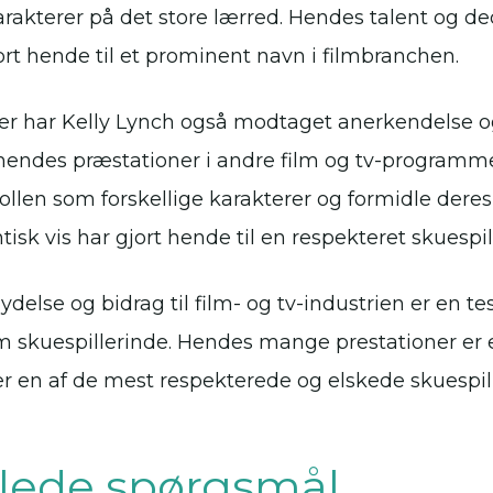
kterer på det store lærred. Hendes talent og dedi
rt hende til et prominent navn i filmbranchen.
er har Kelly Lynch også modtaget anerkendelse og 
hendes præstationer i andre film og tv-programm
 rollen som forskellige karakterer og formidle deres
tisk vis har gjort hende til en respekteret skuespil
ydelse og bidrag til film- og tv-industrien er en te
 skuespillerinde. Hendes mange prestationer er
r en af de mest respekterede og elskede skuespill
illede spørgsmål