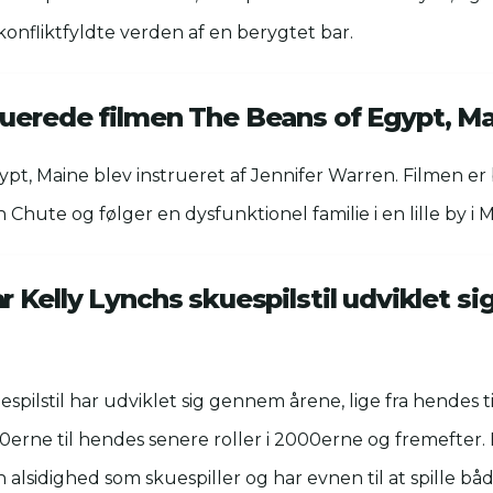
 konfliktfyldte verden af en berygtet bar.
uerede filmen The Beans of Egypt, M
pt, Maine blev instrueret af Jennifer Warren. Filmen er
Chute og følger en dysfunktionel familie i en lille by i M
r Kelly Lynchs skuespilstil udviklet s
spilstil har udviklet sig gennem årene, lige fra hendes tid
0erne til hendes senere roller i 2000erne og fremefter.
 alsidighed som skuespiller og har evnen til at spille b