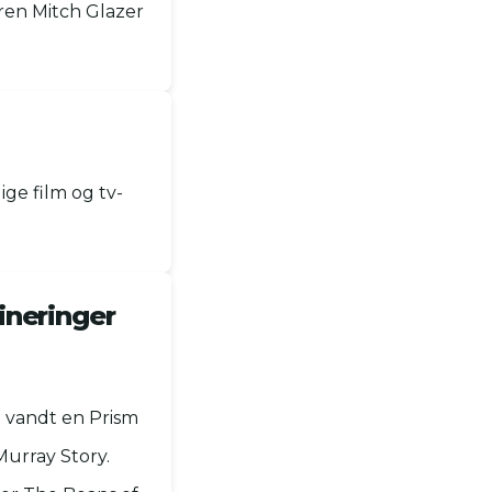
ren Mitch Glazer
lige film og tv-
ineringer
n vandt en Prism
Murray Story.