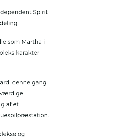
ndependent Spirit
deling.
olle som Martha i
pleks karakter
Award, denne gang
eværdige
g af et
espilpræstation.
plekse og