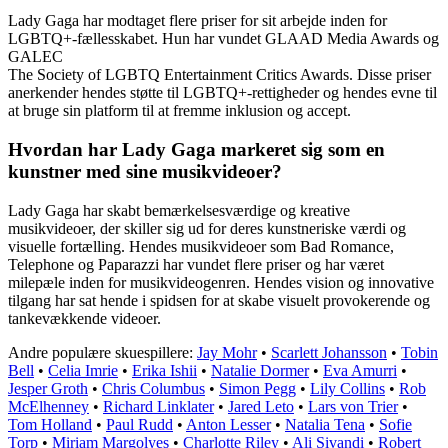
Lady Gaga har modtaget flere priser for sit arbejde inden for
LGBTQ+-fællesskabet. Hun har vundet GLAAD Media Awards og
GALEC
The Society of LGBTQ Entertainment Critics Awards. Disse priser
anerkender hendes støtte til LGBTQ+-rettigheder og hendes evne til
at bruge sin platform til at fremme inklusion og accept.
Hvordan har Lady Gaga markeret sig som en
kunstner med sine musikvideoer?
Lady Gaga har skabt bemærkelsesværdige og kreative
musikvideoer, der skiller sig ud for deres kunstneriske værdi og
visuelle fortælling. Hendes musikvideoer som Bad Romance,
Telephone og Paparazzi har vundet flere priser og har været
milepæle inden for musikvideogenren. Hendes vision og innovative
tilgang har sat hende i spidsen for at skabe visuelt provokerende og
tankevækkende videoer.
Andre populære skuespillere:
Jay Mohr
•
Scarlett Johansson
•
Tobin
Bell
•
Celia Imrie
•
Erika Ishii
•
Natalie Dormer
•
Eva Amurri
•
Jesper Groth
•
Chris Columbus
•
Simon Pegg
•
Lily Collins
•
Rob
McElhenney
•
Richard Linklater
•
Jared Leto
•
Lars von Trier
•
Tom Holland
•
Paul Rudd
•
Anton Lesser
•
Natalia Tena
•
Sofie
Torp
•
Miriam Margolyes
•
Charlotte Riley
•
Ali Sivandi
•
Robert