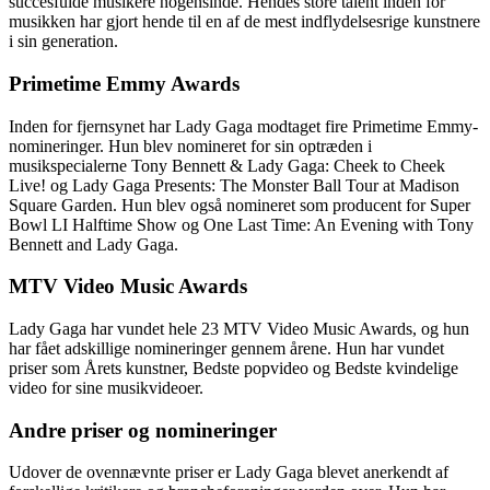
succesfulde musikere nogensinde. Hendes store talent inden for
musikken har gjort hende til en af de mest indflydelsesrige kunstnere
i sin generation.
Primetime Emmy Awards
Inden for fjernsynet har Lady Gaga modtaget fire Primetime Emmy-
nomineringer. Hun blev nomineret for sin optræden i
musikspecialerne Tony Bennett & Lady Gaga: Cheek to Cheek
Live! og Lady Gaga Presents: The Monster Ball Tour at Madison
Square Garden. Hun blev også nomineret som producent for Super
Bowl LI Halftime Show og One Last Time: An Evening with Tony
Bennett and Lady Gaga.
MTV Video Music Awards
Lady Gaga har vundet hele 23 MTV Video Music Awards, og hun
har fået adskillige nomineringer gennem årene. Hun har vundet
priser som Årets kunstner, Bedste popvideo og Bedste kvindelige
video for sine musikvideoer.
Andre priser og nomineringer
Udover de ovennævnte priser er Lady Gaga blevet anerkendt af