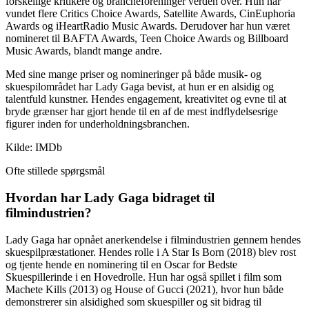
forskellige kritikere og brancheforeninger verden over. Hun har
vundet flere Critics Choice Awards, Satellite Awards, CinEuphoria
Awards og iHeartRadio Music Awards. Derudover har hun været
nomineret til BAFTA Awards, Teen Choice Awards og Billboard
Music Awards, blandt mange andre.
Med sine mange priser og nomineringer på både musik- og
skuespilområdet har Lady Gaga bevist, at hun er en alsidig og
talentfuld kunstner. Hendes engagement, kreativitet og evne til at
bryde grænser har gjort hende til en af de mest indflydelsesrige
figurer inden for underholdningsbranchen.
Kilde: IMDb
Ofte stillede spørgsmål
Hvordan har Lady Gaga bidraget til
filmindustrien?
Lady Gaga har opnået anerkendelse i filmindustrien gennem hendes
skuespilpræstationer. Hendes rolle i A Star Is Born (2018) blev rost
og tjente hende en nominering til en Oscar for Bedste
Skuespillerinde i en Hovedrolle. Hun har også spillet i film som
Machete Kills (2013) og House of Gucci (2021), hvor hun både
demonstrerer sin alsidighed som skuespiller og sit bidrag til