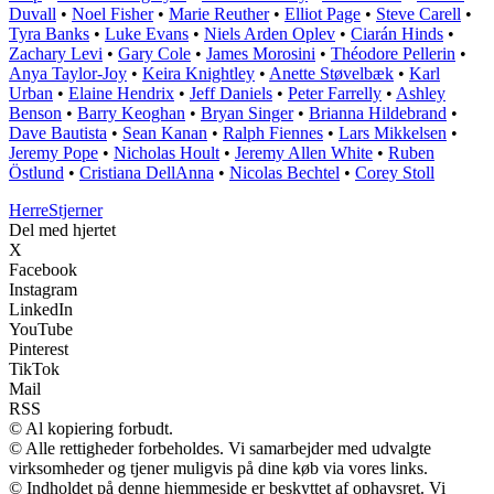
Duvall
•
Noel Fisher
•
Marie Reuther
•
Elliot Page
•
Steve Carell
•
Tyra Banks
•
Luke Evans
•
Niels Arden Oplev
•
Ciarán Hinds
•
Zachary Levi
•
Gary Cole
•
James Morosini
•
Théodore Pellerin
•
Anya Taylor-Joy
•
Keira Knightley
•
Anette Støvelbæk
•
Karl
Urban
•
Elaine Hendrix
•
Jeff Daniels
•
Peter Farrelly
•
Ashley
Benson
•
Barry Keoghan
•
Bryan Singer
•
Brianna Hildebrand
•
Dave Bautista
•
Sean Kanan
•
Ralph Fiennes
•
Lars Mikkelsen
•
Jeremy Pope
•
Nicholas Hoult
•
Jeremy Allen White
•
Ruben
Östlund
•
Cristiana DellAnna
•
Nicolas Bechtel
•
Corey Stoll
Herre
Stjerner
Del med hjertet
X
Facebook
Instagram
LinkedIn
YouTube
Pinterest
TikTok
Mail
RSS
© Al kopiering forbudt.
© Alle rettigheder forbeholdes. Vi samarbejder med udvalgte
virksomheder og tjener muligvis på dine køb via vores links.
© Indholdet på denne hjemmeside er beskyttet af ophavsret. Vi