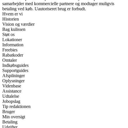
samarbejder med kommercielle partnere og modtager muligvis
betaling ved køb. Uautoriseret brug er forbudt.
Hvem er vi
Historien
Vision og værdier
Bag kulissen
Støt os
Lokationer
Information
Freebies
Rabatkoder
Omtaler
Indkøbsguides
Supportguides
Afspilninger
Oplysninger
Videnbase
Assistance
Udtalelse
Jobopslag
Tip redaktionen
Bruger
Min oversigt
Betaling
Udgifter