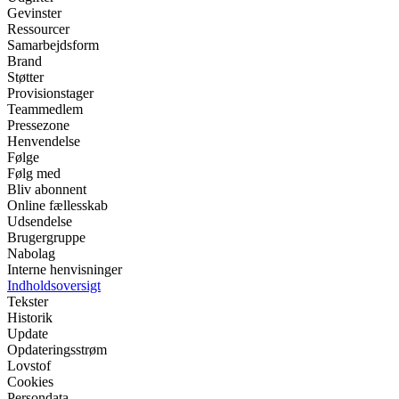
Gevinster
Ressourcer
Samarbejdsform
Brand
Støtter
Provisionstager
Teammedlem
Pressezone
Henvendelse
Følge
Følg med
Bliv abonnent
Online fællesskab
Udsendelse
Brugergruppe
Nabolag
Interne henvisninger
Indholdsoversigt
Tekster
Historik
Update
Opdateringsstrøm
Lovstof
Cookies
Persondata