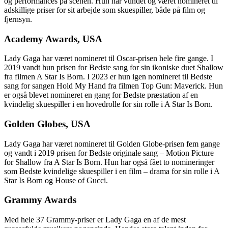
og performances på scenen. Hun har vundet og været nomineret til
adskillige priser for sit arbejde som skuespiller, både på film og
fjernsyn.
Academy Awards, USA
Lady Gaga har været nomineret til Oscar-prisen hele fire gange. I
2019 vandt hun prisen for Bedste sang for sin ikoniske duet Shallow
fra filmen A Star Is Born. I 2023 er hun igen nomineret til Bedste
sang for sangen Hold My Hand fra filmen Top Gun: Maverick. Hun
er også blevet nomineret en gang for Bedste præstation af en
kvindelig skuespiller i en hovedrolle for sin rolle i A Star Is Born.
Golden Globes, USA
Lady Gaga har været nomineret til Golden Globe-prisen fem gange
og vandt i 2019 prisen for Bedste originale sang – Motion Picture
for Shallow fra A Star Is Born. Hun har også fået to nomineringer
som Bedste kvindelige skuespiller i en film – drama for sin rolle i A
Star Is Born og House of Gucci.
Grammy Awards
Med hele 37 Grammy-priser er Lady Gaga en af de mest