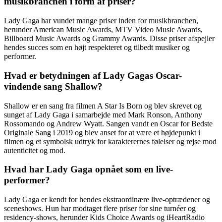
musikbranchen i form af priser?
Lady Gaga har vundet mange priser inden for musikbranchen,
herunder American Music Awards, MTV Video Music Awards,
Billboard Music Awards og Grammy Awards. Disse priser afspejler
hendes succes som en højt respekteret og tilbedt musiker og
performer.
Hvad er betydningen af Lady Gagas Oscar-
vindende sang Shallow?
Shallow er en sang fra filmen A Star Is Born og blev skrevet og
sunget af Lady Gaga i samarbejde med Mark Ronson, Anthony
Rossomando og Andrew Wyatt. Sangen vandt en Oscar for Bedste
Originale Sang i 2019 og blev anset for at være et højdepunkt i
filmen og et symbolsk udtryk for karakterernes følelser og rejse mod
autenticitet og mod.
Hvad har Lady Gaga opnået som en live-
performer?
Lady Gaga er kendt for hendes ekstraordinære live-optrædener og
sceneshows. Hun har modtaget flere priser for sine turnéer og
residency-shows, herunder Kids Choice Awards og iHeartRadio