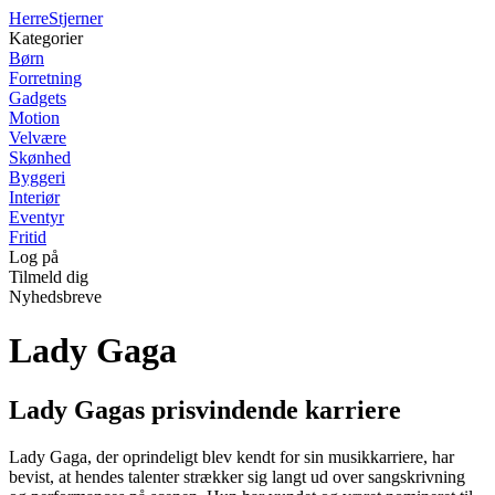
Herre
Stjerner
Kategorier
Børn
Forretning
Gadgets
Motion
Velvære
Skønhed
Byggeri
Interiør
Eventyr
Fritid
Log på
Tilmeld dig
Nyhedsbreve
Lady Gaga
Lady Gagas prisvindende karriere
Lady Gaga, der oprindeligt blev kendt for sin musikkarriere, har
bevist, at hendes talenter strækker sig langt ud over sangskrivning