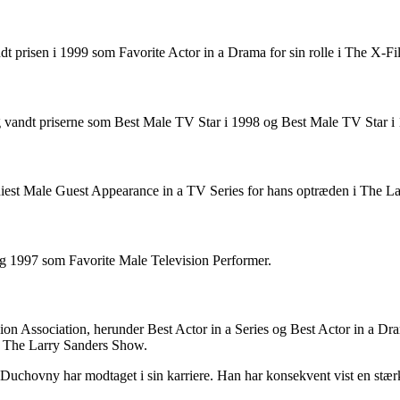
prisen i 1999 som Favorite Actor in a Drama for sin rolle i The X-Fil
vandt priserne som Best Male TV Star i 1998 og Best Male TV Star i
t Male Guest Appearance in a TV Series for hans optræden i The La
 1997 som Favorite Male Television Performer.
 Association, herunder Best Actor in a Series og Best Actor in a Drama
 i The Larry Sanders Show.
uchovny har modtaget i sin karriere. Han har konsekvent vist en stærk o