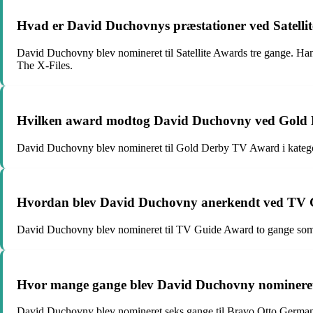
Hvad er David Duchovnys præstationer ved Satelli
David Duchovny blev nomineret til Satellite Awards tre gange. Han b
The X-Files.
Hvilken award modtog David Duchovny ved Gold De
David Duchovny blev nomineret til Gold Derby TV Award i katego
Hvordan blev David Duchovny anerkendt ved TV Gu
David Duchovny blev nomineret til TV Guide Award to gange som Fa
Hvor mange gange blev David Duchovny nomineret ti
David Duchovny blev nomineret seks gange til Bravo Otto Germany