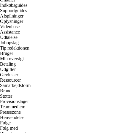
Indkøbsguides
Supportguides
Afspilninger
Oplysninger
Videnbase
Assistance
Udtalelse
Jobopslag
Tip redaktionen
Bruger
Min oversigt
Betaling
Udgifter
Gevinster
Ressourcer
Samarbejdsform
Brand
Støtter
Provisionstager
Teammedlem
Pressezone
Henvendelse
Følge
Følg med