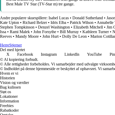
Best Male TV Star (TV-Star m) tre gange.
Andre populære skuespillere:
Isabel Lucas
•
Donald Sutherland
•
Jaso
Kate Upton
•
Richard Belzer
•
Idris Elba
•
Patrick Wilson
•
Annabelle 
Stephen Tompkinson
•
Denzel Washington
•
Elizabeth Mitchell
•
Jim 
Issa
•
Rami Malek
•
John Forsythe
•
Bill Murray
•
Kathleen Turner
•
N
Reeves
•
Mandy Moore
•
John Hurt
•
Dolly De Leon
•
Marion Cotilla
Herre
Stjerner
Del med hjertet
X
Facebook
Instagram
LinkedIn
YouTube
Pin
© Al kopiering forbudt.
© Alle rettigheder forbeholdes. Vi samarbejder med udvalgte virksomhed
© Indholdet på denne hjemmeside er beskyttet af ophavsret. Vi samarbe
Hvem er vi
Historien
Vision og værdier
Bag kulissen
Støt os
Lokationer
Information
Freebies
Rabatkoder
Omtaler