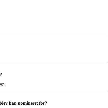
r?
nge.
blev han nomineret for?