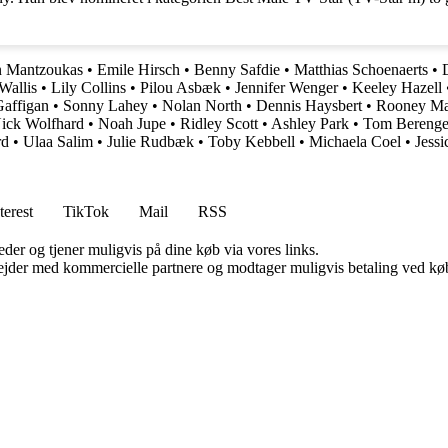
n Mantzoukas
•
Emile Hirsch
•
Benny Safdie
•
Matthias Schoenaerts
•
Wallis
•
Lily Collins
•
Pilou Asbæk
•
Jennifer Wenger
•
Keeley Hazell
Gaffigan
•
Sonny Lahey
•
Nolan North
•
Dennis Haysbert
•
Rooney Ma
ick Wolfhard
•
Noah Jupe
•
Ridley Scott
•
Ashley Park
•
Tom Berenge
rd
•
Ulaa Salim
•
Julie Rudbæk
•
Toby Kebbell
•
Michaela Coel
•
Jess
terest
TikTok
Mail
RSS
er og tjener muligvis på dine køb via vores links.
jder med kommercielle partnere og modtager muligvis betaling ved køb.