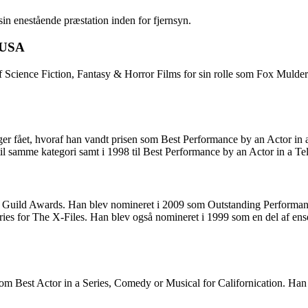
n enestående præstation inden for fjernsyn.
, USA
cience Fiction, Fantasy & Horror Films for sin rolle som Fox Mulder i
ået, hvoraf han vandt prisen som Best Performance by an Actor in a T
il samme kategori samt i 1998 til Best Performance by an Actor in a Te
Guild Awards. Han blev nomineret i 2009 som Outstanding Performance
es for The X-Files. Han blev også nomineret i 1999 som en del af en
 Best Actor in a Series, Comedy or Musical for Californication. Han 