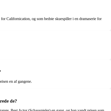
or Californication, og som bedste skuespiller i en dramaserie for
?
risen en af gangene.
rede de?
ange, Best Actor (Schauspieler) en gang, og han vandt prisen som