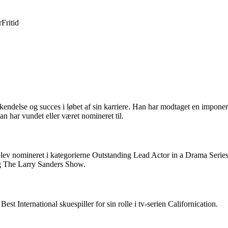
r
Fritid
endelse og succes i løbet af sin karriere. Han har modtaget en imponere
 har vundet eller været nomineret til.
 nomineret i kategorierne Outstanding Lead Actor in a Drama Series f
og The Larry Sanders Show.
nternational skuespiller for sin rolle i tv-serien Californication.