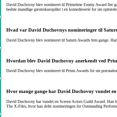
David Duchovny blev nomineret til Primetime Emmy Award fire gan
bedste mandlige gæsteskuespiller i en komedieserie for sin optræd
Hvad var David Duchovnys nomineringer til Satu
David Duchovny blev nomineret til Saturn Awards fem gange. Han bl
Hvordan blev David Duchovny anerkendt ved Prism 
David Duchovny blev nomineret til Prism Awards for sin præstation
Hvor mange gange har David Duchovny vundet en Sc
David Duchovny har vundet en Screen Actors Guild Award. Han blev
The X-Files, hvor han delte nomineringen for Outstanding Perfor