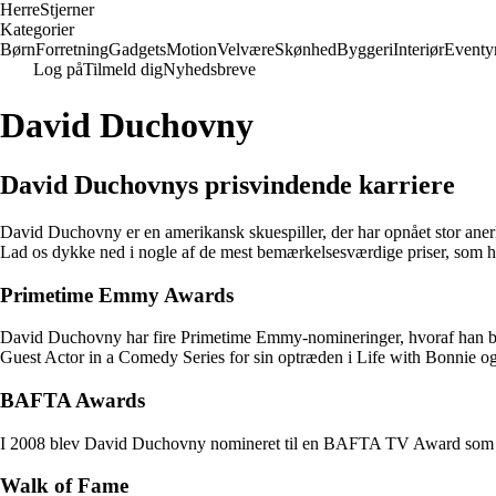
Herre
Stjerner
Kategorier
Børn
Forretning
Gadgets
Motion
Velvære
Skønhed
Byggeri
Interiør
Eventy
Log på
Tilmeld dig
Nyhedsbreve
David Duchovny
David Duchovnys prisvindende karriere
David Duchovny er en amerikansk skuespiller, der har opnået stor anerk
Lad os dykke ned i nogle af de mest bemærkelsesværdige priser, som han
Primetime Emmy Awards
David Duchovny har fire Primetime Emmy-nomineringer, hvoraf han blev
Guest Actor in a Comedy Series for sin optræden i Life with Bonnie 
BAFTA Awards
I 2008 blev David Duchovny nomineret til en BAFTA TV Award som Best I
Walk of Fame