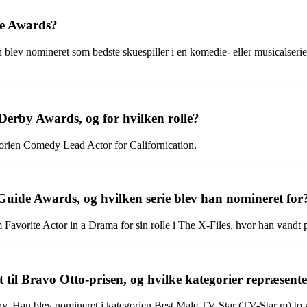
te Awards?
lev nomineret som bedste skuespiller i en komedie- eller musicalserie f
rby Awards, og for hvilken rolle?
rien Comedy Lead Actor for Californication.
ide Awards, og hvilken serie blev han nomineret for
vorite Actor in a Drama for sin rolle i The X-Files, hvor han vandt p
l Bravo Otto-prisen, og hvilke kategorier repræsente
. Han blev nomineret i kategorien Best Male TV Star (TV-Star m) to g