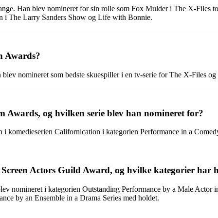
ge. Han blev nomineret for sin rolle som Fox Mulder i The X-Files to
en i The Larry Sanders Show og Life with Bonnie.
rn Awards?
ev nomineret som bedste skuespiller i en tv-serie for The X-Files og s
Awards, og hvilken serie blev han nomineret for?
 i komedieserien Californication i kategorien Performance in a Comedy
reen Actors Guild Award, og hvilke kategorier har h
 nomineret i kategorien Outstanding Performance by a Male Actor in a
mance by an Ensemble in a Drama Series med holdet.