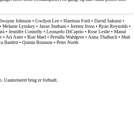
Dwayne Johnson
•
Gwilym Lee
•
Harrison Ford
•
David Sakurai
•
•
Melanie Lynskey
•
Jason Statham
•
Jeremy Irons
•
Ryan Reynolds
•
ra
•
Jennifer Connelly
•
Leonardo DiCaprio
•
Rose Leslie
•
Manal
r
•
Ari Aster
•
Ron Mael
•
Pernilla Wahlgren
•
Anna Thalbach
•
Matt
ica Barden
•
Quinta Brunson
•
Peter North
 Uautoriseret brug er forbudt.