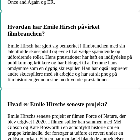
Once and Again og ER.
Hvordan har Emile Hirsch påvirket
filmbranchen?
Emile Hirsch har gjort sig bemærket i filmbranchen med sin
talentfulde skuespilstil og evne til at vælge spændende og
udfordrende roller. Hans præstationer har haft en indflydelse på
publikum og kritikere og har bidraget til at fremme hans
omdømme som en dygtig skuespiller. Han har også inspireret
andre skuespillere med sit arbejde og har sat sit præg på
filmhistorien gennem sine medrivende præstationer.
Hvad er Emile Hirschs seneste projekt?
Emile Hirschs seneste projekt er filmen Force of Nature, der
blev udgivet i 2020. I filmen spiller han sammen med Mel
Gibson og Kate Bosworth i en actionfyldt historie om en
gruppe kriminelle, der forsøger at udføre et røveri under en
voldsom orkan. Filmen har modtaget blandede anmeldelser,