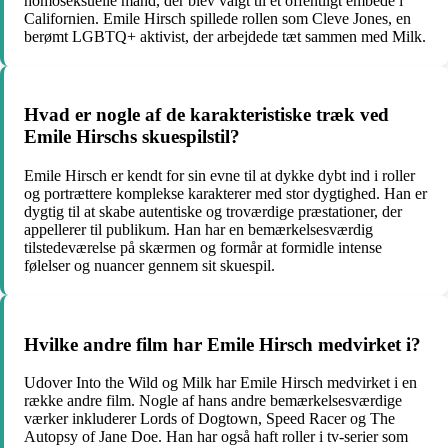
homoseksuelle mand, der blev valgt til et offentligt embede i
Californien. Emile Hirsch spillede rollen som Cleve Jones, en
berømt LGBTQ+ aktivist, der arbejdede tæt sammen med Milk.
Hvad er nogle af de karakteristiske træk ved
Emile Hirschs skuespilstil?
Emile Hirsch er kendt for sin evne til at dykke dybt ind i roller
og portrættere komplekse karakterer med stor dygtighed. Han er
dygtig til at skabe autentiske og troværdige præstationer, der
appellerer til publikum. Han har en bemærkelsesværdig
tilstedeværelse på skærmen og formår at formidle intense
følelser og nuancer gennem sit skuespil.
Hvilke andre film har Emile Hirsch medvirket i?
Udover Into the Wild og Milk har Emile Hirsch medvirket i en
række andre film. Nogle af hans andre bemærkelsesværdige
værker inkluderer Lords of Dogtown, Speed Racer og The
Autopsy of Jane Doe. Han har også haft roller i tv-serier som