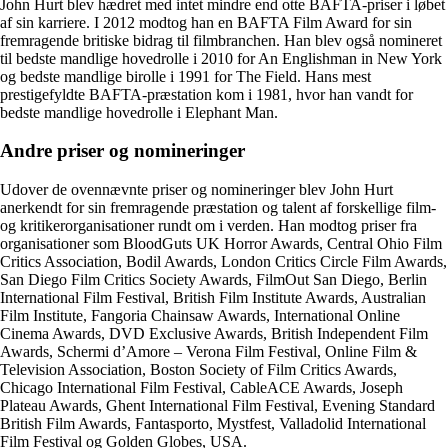
John Hurt blev hædret med intet mindre end otte BAFTA-priser i løbet
af sin karriere. I 2012 modtog han en BAFTA Film Award for sin
fremragende britiske bidrag til filmbranchen. Han blev også nomineret
til bedste mandlige hovedrolle i 2010 for An Englishman in New York
og bedste mandlige birolle i 1991 for The Field. Hans mest
prestigefyldte BAFTA-præstation kom i 1981, hvor han vandt for
bedste mandlige hovedrolle i Elephant Man.
Andre priser og nomineringer
Udover de ovennævnte priser og nomineringer blev John Hurt
anerkendt for sin fremragende præstation og talent af forskellige film-
og kritikerorganisationer rundt om i verden. Han modtog priser fra
organisationer som BloodGuts UK Horror Awards, Central Ohio Film
Critics Association, Bodil Awards, London Critics Circle Film Awards,
San Diego Film Critics Society Awards, FilmOut San Diego, Berlin
International Film Festival, British Film Institute Awards, Australian
Film Institute, Fangoria Chainsaw Awards, International Online
Cinema Awards, DVD Exclusive Awards, British Independent Film
Awards, Schermi d’Amore – Verona Film Festival, Online Film &
Television Association, Boston Society of Film Critics Awards,
Chicago International Film Festival, CableACE Awards, Joseph
Plateau Awards, Ghent International Film Festival, Evening Standard
British Film Awards, Fantasporto, Mystfest, Valladolid International
Film Festival og Golden Globes, USA.