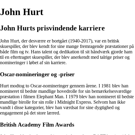
John Hurt
John Hurts prisvindende karriere
John Hurt, der desværre er bortgået (1940-2017), var en britisk
skuespiller, der blev kendt for sine mange fremragende præstationer på
både film og tv. Hans talent og dedikation til sit håndværk gjorde ham
til en eftertragtet skuespiller, der blev anerkendt med talrige priser og
nomineringer i løbet af sin karriere.
Oscar-nomineringer og -priser
Hurt modtog to Oscar-nomineringer gennem årene. I 1981 blev han
nomineret til bedste mandlige hovedrolle for sin bemærkelsesværdige
præstation i filmen Elephant Man. I 1979 blev han nomineret til bedste
mandlige birolle for sin rolle i Midnight Express. Selvom han ikke
vandt i disse kategorier, blev han værdsat for sine dygtighed og
engagement på det store lærred.
British Academy Film Awards