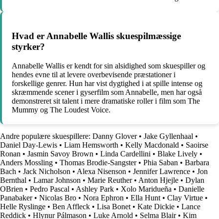
Hvad er Annabelle Wallis skuespilmæssige
styrker?
Annabelle Wallis er kendt for sin alsidighed som skuespiller og
hendes evne til at levere overbevisende præstationer i
forskellige genrer. Hun har vist dygtighed i at spille intense og
skræmmende scener i gyserfilm som Annabelle, men har også
demonstreret sit talent i mere dramatiske roller i film som The
Mummy og The Loudest Voice.
Andre populære skuespillere:
Danny Glover
•
Jake Gyllenhaal
•
Daniel Day-Lewis
•
Liam Hemsworth
•
Kelly Macdonald
•
Saoirse
Ronan
•
Jasmin Savoy Brown
•
Linda Cardellini
•
Blake Lively
•
Anders Mossling
•
Thomas Brodie-Sangster
•
Phia Saban
•
Barbara
Bach
•
Jack Nicholson
•
Alexa Nisenson
•
Jennifer Lawrence
•
Jon
Bernthal
•
Lamar Johnson
•
Marie Reuther
•
Anton Hjejle
•
Dylan
OBrien
•
Pedro Pascal
•
Ashley Park
•
Xolo Maridueña
•
Danielle
Panabaker
•
Nicolas Bro
•
Nora Ephron
•
Ella Hunt
•
Clay Virtue
•
Helle Ryslinge
•
Ben Affleck
•
Lisa Bonet
•
Kate Dickie
•
Lance
Reddick
•
Hlynur Pálmason
•
Luke Arnold
•
Selma Blair
•
Kim