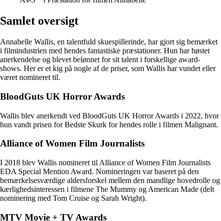
Samlet oversigt
Annabelle Wallis, en talentfuld skuespillerinde, har gjort sig bemærket
i filmindustrien med hendes fantastiske præstationer. Hun har høstet
anerkendelse og blevet belønnet for sit talent i forskellige award-
shows. Her er et kig på nogle af de priser, som Wallis har vundet eller
været nomineret til.
BloodGuts UK Horror Awards
Wallis blev anerkendt ved BloodGuts UK Horror Awards i 2022, hvor
hun vandt prisen for Bedste Skurk for hendes rolle i filmen Malignant.
Alliance of Women Film Journalists
I 2018 blev Wallis nomineret til Alliance of Women Film Journalists
EDA Special Mention Award. Nomineringen var baseret på den
bemærkelsesværdige aldersforskel mellem den mandlige hovedrolle og
kærlighedsinteressen i filmene The Mummy og American Made (delt
nominering med Tom Cruise og Sarah Wright).
MTV Movie + TV Awards