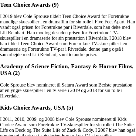
Teen Choice Awards (9)
I 2019 blev Cole Sprouse tildelt Teen Choice Award for Foretrukne
mandlige skuespiller i en dramafilm for sin rolle i Five Feet Apart. Han
vandt også prisen for Foretrukne par i Riverdale, som han delte med
Lili Reinhart. Han modtog desuden prisen for Foretrukne TV-
skuespiller i en dramaserie for sin præstation i Riverdale. I 2018 blev
han tildelt Teen Choice Award som Foretrukne TV-skuespiller i en
dramaserie og Foretrukne TV-par i Riverdale, denne gang også i
samarbejde med Lili Reinhart, samt to andre priser.
Academy of Science Fiction, Fantasy & Horror Films,
USA (2)
Cole Sprouse blev nomineret til Saturn Award som Bedste præstation
af en yngre skuespiller i en tv-serie i 2019 og 2018 for sin rolle i
Riverdale.
Kids Choice Awards, USA (5)
I 2011, 2010, 2009, og 2008 blev Cole Sprouse nomineret til Kids
Choice Award som Foretrukne TV-skuespiller for sin rolle i The Suite
Life on Deck og The Suite Life of Zack & Cody. I 2007 blev han også
nomineret til prisen i kategorien Foretrukne TV-skuespiller.