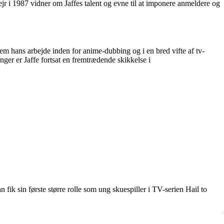
jr i 1987 vidner om Jaffes talent og evne til at imponere anmeldere og
em hans arbejde inden for anime-dubbing og i en bred vifte af tv-
ger er Jaffe fortsat en fremtrædende skikkelse i
n fik sin første større rolle som ung skuespiller i TV-serien Hail to