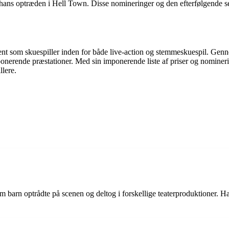
 hans optræden i Hell Town. Disse nomineringer og den efterfølgende se
lent som skuespiller inden for både live-action og stemmeskuespil. Genn
onerende præstationer. Med sin imponerende liste af priser og nominerin
lere.
som barn optrådte på scenen og deltog i forskellige teaterproduktioner. Ha