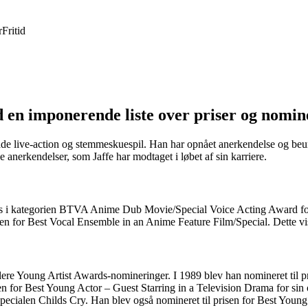
r
Fritid
ed en imponerende liste over priser og nomi
r både live-action og stemmeskuespil. Han har opnået anerkendelse og beu
nerkendelser, som Jaffe har modtaget i løbet af sin karriere.
rds i kategorien BTVA Anime Dub Movie/Special Voice Acting Award for
en for Best Vocal Ensemble in an Anime Feature Film/Special. Dette vis
t flere Young Artist Awards-nomineringer. I 1989 blev han nomineret til
prisen for Best Young Actor – Guest Starring in a Television Drama for s
-specialen Childs Cry. Han blev også nomineret til prisen for Best Young 