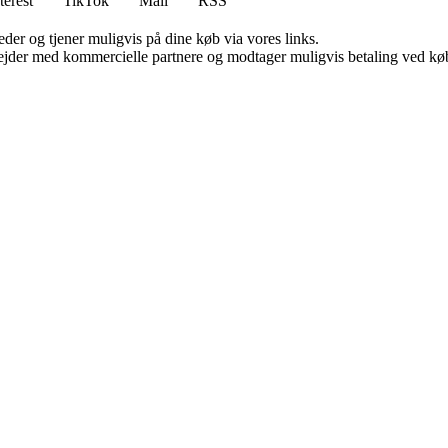
terest
TikTok
Mail
RSS
er og tjener muligvis på dine køb via vores links.
jder med kommercielle partnere og modtager muligvis betaling ved køb.