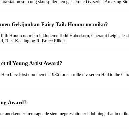
s præstation som ung skuespiller i en gæsterolle i tv-serien Amazing St
 filmen Gekijouban Fairy Tail: Houou no miko?
ry Tail: Houou no miko inkluderer Todd Haberkorn, Cherami Leigh, Jes
d, Rick Keeling og R. Bruce Elliott.
et til Young Artist Award?
Han blev først nomineret i 1986 for sin rolle i tv-serien Hail to the Chie
ting Award?
nerkender fremragende stemmepræstationer i dubbing af anime film og s