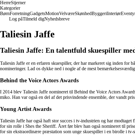
Herre
Stjerner
Kategorier
Børn
Forretning
Gadgets
Motion
Velvære
Skønhed
Byggeri
Interiør
Eventy
Log på
Tilmeld dig
Nyhedsbreve
Taliesin Jaffe
Taliesin Jaffe: En talentfuld skuespiller m
Taliesin Jaffe er en erfaren skuespiller, der har markeret sig inden fo
nomineringer. Lad os dykke ned i nogle af de mest bemærkelsesværdige a
Behind the Voice Actors Awards
I 2014 blev Taliesin Jaffe nomineret til Behind the Voice Actors Awa
miko. Han var også en del af det prisvindende ensemble, der vandt pris
Young Artist Awards
Taliesin Jaffe har også haft stor succes i tv-industrien og har modtage
for sin rolle i Shes the Sheriff. Året før blev han også nomineret til 
for sin ekstraordinære præstation som unge skuespiller i en birolle i tv