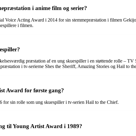
mepræstation i anime film og serier?
al Voice Acting Award i 2014 for sin stemmepræstation i filmen Gekijo
pillere i filmen.
espiller?
lsesværdig præstation af en ung skuespiller i en støttende rolle – TV S
præstation i tv-serierne Shes the Sheriff, Amazing Stories og Hail to th
ist Award for første gang?
 for sin rolle som ung skuespiller i tv-serien Hail to the Chief.
ing til Young Artist Award i 1989?