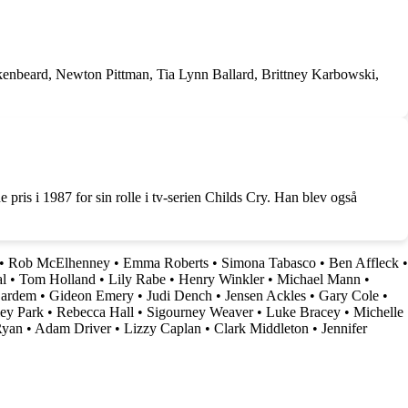
nkenbeard, Newton Pittman, Tia Lynn Ballard, Brittney Karbowski,
 pris i 1987 for sin rolle i tv-serien Childs Cry. Han blev også
•
Rob McElhenney
•
Emma Roberts
•
Simona Tabasco
•
Ben Affleck
•
l
•
Tom Holland
•
Lily Rabe
•
Henry Winkler
•
Michael Mann
•
Bardem
•
Gideon Emery
•
Judi Dench
•
Jensen Ackles
•
Gary Cole
•
ey Park
•
Rebecca Hall
•
Sigourney Weaver
•
Luke Bracey
•
Michelle
Ryan
•
Adam Driver
•
Lizzy Caplan
•
Clark Middleton
•
Jennifer