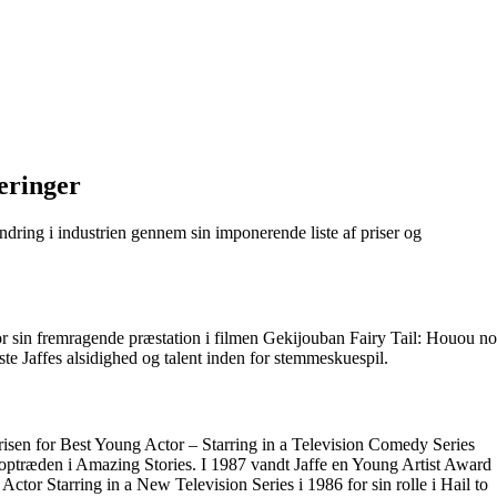
neringer
ndring i industrien gennem sin imponerende liste af priser og
 sin fremragende præstation i filmen Gekijouban Fairy Tail: Houou no
te Jaffes alsidighed og talent inden for stemmeskuespil.
 prisen for Best Young Actor – Starring in a Television Comedy Series
in optræden i Amazing Stories. I 1987 vandt Jaffe en Young Artist Award
Actor Starring in a New Television Series i 1986 for sin rolle i Hail to