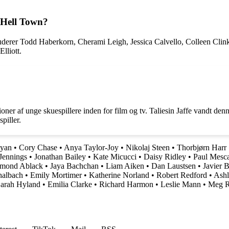
n Hell Town?
kluderer Todd Haberkorn, Cherami Leigh, Jessica Calvello, Colleen Cli
lliott.
er af unge skuespillere inden for film og tv. Taliesin Jaffe vandt denne
piller.
yan
•
Cory Chase
•
Anya Taylor-Joy
•
Nikolaj Steen
•
Thorbjørn Harr
Jennings
•
Jonathan Bailey
•
Kate Micucci
•
Daisy Ridley
•
Paul Mesca
mond Ablack
•
Jaya Bachchan
•
Liam Aiken
•
Dan Laustsen
•
Javier 
albach
•
Emily Mortimer
•
Katherine Norland
•
Robert Redford
•
Ashl
arah Hyland
•
Emilia Clarke
•
Richard Harmon
•
Leslie Mann
•
Meg 