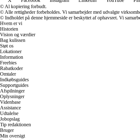
X
Facebook
Instagram
LinkedIn
YouTube
Pin
© Al kopiering forbudt.
© Alle rettigheder forbeholdes. Vi samarbejder med udvalgte virksomhed
© Indholdet på denne hjemmeside er beskyttet af ophavsret. Vi samarbe
Hvem er vi
Historien
Vision og værdier
Bag kulissen
Støt os
Lokationer
Information
Freebies
Rabatkoder
Omtaler
Indkøbsguides
Supportguides
Afspilninger
Oplysninger
Videnbase
Assistance
Udtalelse
Jobopslag
Tip redaktionen
Bruger
Min oversigt