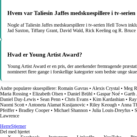
Hvem var Taliesin Jaffes medskuespillere i tv-serie
Nogle af Taliesin Jaffes medskuespillere i tv-serien Hell Town in
Jad Saxton, Tiffany Grant, David Wald, Rick Keeling og R. Bruce E
Hvad er Young Artist Award?
Young Artist Award er en pris, der anerkender fremragende præstation
nomineret flere gange i forskellige kategorier som bedste unge skues
Andre populære skuespillere:
Romain Gavras
•
Alexis Crystal
•
Meg R
Maria Rossing
•
Elizabeth Olsen
•
Daniel Brühl
•
Gaspar Noé
•
Garth 
Daniel Day-Lewis
•
Sean Penn
•
Chris Evans
•
Kim Kardashian
•
Ray
Naomi Scott
•
Antoneta Alamat Kusijanovic
•
Riley Keough
•
Anna Th
Pfeiffer
•
Bradley Cooper
•
Michael Shannon
•
Julia Louis-Dreyfus
•
S
Lawrence
Herre
Stjerner
Del med hjertet