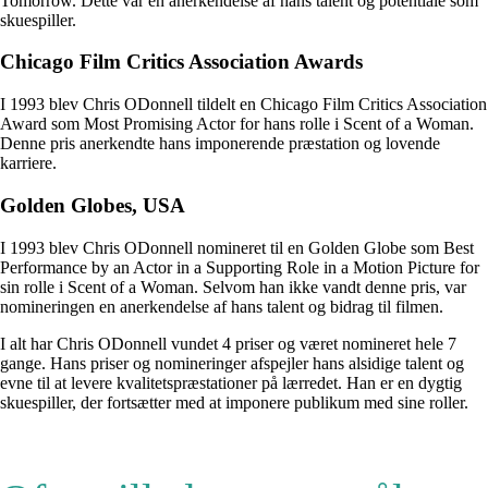
Tomorrow. Dette var en anerkendelse af hans talent og potentiale som
skuespiller.
Chicago Film Critics Association Awards
I 1993 blev Chris ODonnell tildelt en Chicago Film Critics Association
Award som Most Promising Actor for hans rolle i Scent of a Woman.
Denne pris anerkendte hans imponerende præstation og lovende
karriere.
Golden Globes, USA
I 1993 blev Chris ODonnell nomineret til en Golden Globe som Best
Performance by an Actor in a Supporting Role in a Motion Picture for
sin rolle i Scent of a Woman. Selvom han ikke vandt denne pris, var
nomineringen en anerkendelse af hans talent og bidrag til filmen.
I alt har Chris ODonnell vundet 4 priser og været nomineret hele 7
gange. Hans priser og nomineringer afspejler hans alsidige talent og
evne til at levere kvalitetspræstationer på lærredet. Han er en dygtig
skuespiller, der fortsætter med at imponere publikum med sine roller.