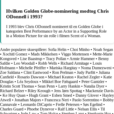
Hvilken Golden Globe-nominering modtog Chris
ODonnell i 1993?
I 1993 blev Chris ODonnell nomineret til en Golden Globe i
kategorien Best Performance by an Actor in a Supporting Role
in a Motion Picture for sin rolle i filmen Scent of a Woman.
Andre populære skuespillere:
Sofia Helin
•
Choi Minho
•
Noah Segan
•
Xochitl Gomez
•
Mads Mikkelsen
•
Viggo Mortensen
•
Mette-Marie
Kongsved
•
Lise Baastrup
•
Tracy Pollan
•
Armie Hammer
•
Benny
Safdie
•
Leo Woodall
•
Robb Wells
•
Richard Armitage
•
Louis
Hofmann
•
Michelle Pfeiffer
•
Mariska Hargitay
•
Noma Dumezweni
•
Zoe Saldana
•
Clint Eastwood
•
Ron Perlman
•
Judy Parfitt
•
Juliana
Canfield
•
Rosario Dawson
•
Michael Keaton
•
Rachel Zegler
•
Katie
Douglas
•
Léa Seydoux
•
Mikkel Boe Følsgaard
•
Peter Gantzler
•
Kristin Scott Thomas
•
Sean Penn
•
Larry Hankin
•
Natalia Dyer
•
Richard Belzer
•
Riley Keough
•
Jens Jørn Spottag
•
Mackenzie Davis
•
Ke Huy Quan
•
Hugh Grant
•
Esben Smed
•
Danny Glover
•
Hayley
Atwell
•
Jonathan Majors
•
Francesca Neri
•
Paolo Sorrentino
•
Bobby
Cannavale
•
Leonardo DiCaprio
•
Frelle Petersen
•
Søs Egelind
•
Charles Guard
•
Phoebe Dynevor
•
Ralf Little
•
Nelsan Ellis
•
Til
Schweiger
•
Jude Law
•
Tom Hulce
•
Stephen Lang
•
Stephanie Hsu
•