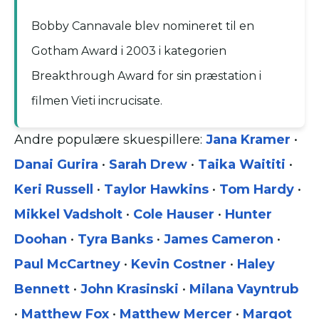
Bobby Cannavale blev nomineret til en
Gotham Award i 2003 i kategorien
Breakthrough Award for sin præstation i
filmen Vieti incrucisate.
Andre populære skuespillere:
Jana Kramer
•
Danai Gurira
•
Sarah Drew
•
Taika Waititi
•
Keri Russell
•
Taylor Hawkins
•
Tom Hardy
•
Mikkel Vadsholt
•
Cole Hauser
•
Hunter
Doohan
•
Tyra Banks
•
James Cameron
•
Paul McCartney
•
Kevin Costner
•
Haley
Bennett
•
John Krasinski
•
Milana Vayntrub
•
Matthew Fox
•
Matthew Mercer
•
Margot