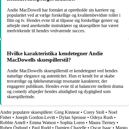
Andie MacDowell har formået at opretholde sin karriere og
popularitet ved at vælge forskellige og kvalitetsbevidste roller i
film og tv. Hendes evne til at tilpasse sig forskellige genrer og
arbejde med anerkendte instruktører og skuespillere har været
medvirkende til hendes vedvarende succes.
Hvilke karakteristika kendetegner Andie
MacDowells skuespillerstil?
Andie MacDowells skuespillerstil er kendetegnet ved hendes
naturlige elegance og autenticitet. Hun er kendt for at skabe
troværdige og følelsesmæssigt resonante karakterer, der
engagerer publikum. Hendes evne til at balancere mellem drama
og comedy afspejler hendes alsidighed og dygtighed som
skuespillerinde.
Andre populære skuespillere:
Greg Kinnear
•
Corey Stoll
•
Noel
Fisher
•
Joseph Gordon-Levitt
•
Dylan Sprouse
•
Odeya Rush
•
Robbie Amell
•
Emma Watson
•
Sophia Loren
•
Maura Tierney
•
Ruben Östlund
•
Paul Rudd
•
Damien Chazelle
•
Oscar Isaac
•
Margo