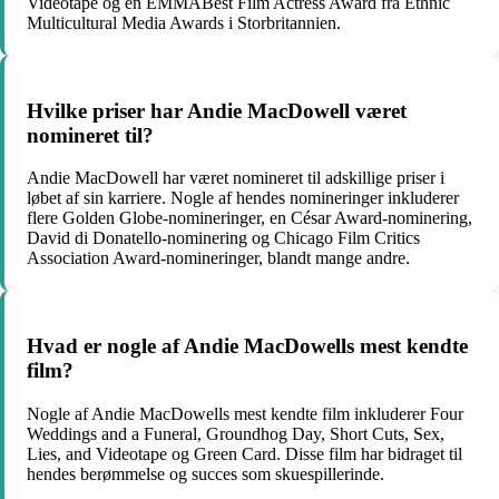
Videotape og en EMMABest Film Actress Award fra Ethnic
Multicultural Media Awards i Storbritannien.
Hvilke priser har Andie MacDowell været
nomineret til?
Andie MacDowell har været nomineret til adskillige priser i
løbet af sin karriere. Nogle af hendes nomineringer inkluderer
flere Golden Globe-nomineringer, en César Award-nominering,
David di Donatello-nominering og Chicago Film Critics
Association Award-nomineringer, blandt mange andre.
Hvad er nogle af Andie MacDowells mest kendte
film?
Nogle af Andie MacDowells mest kendte film inkluderer Four
Weddings and a Funeral, Groundhog Day, Short Cuts, Sex,
Lies, and Videotape og Green Card. Disse film har bidraget til
hendes berømmelse og succes som skuespillerinde.