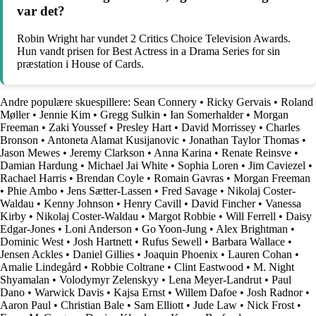
var det?
Robin Wright har vundet 2 Critics Choice Television Awards.
Hun vandt prisen for Best Actress in a Drama Series for sin
præstation i House of Cards.
Andre populære skuespillere:
Sean Connery
•
Ricky Gervais
•
Roland
Møller
•
Jennie Kim
•
Gregg Sulkin
•
Ian Somerhalder
•
Morgan
Freeman
•
Zaki Youssef
•
Presley Hart
•
David Morrissey
•
Charles
Bronson
•
Antoneta Alamat Kusijanovic
•
Jonathan Taylor Thomas
•
Jason Mewes
•
Jeremy Clarkson
•
Anna Karina
•
Renate Reinsve
•
Damian Hardung
•
Michael Jai White
•
Sophia Loren
•
Jim Caviezel
•
Rachael Harris
•
Brendan Coyle
•
Romain Gavras
•
Morgan Freeman
•
Phie Ambo
•
Jens Sætter-Lassen
•
Fred Savage
•
Nikolaj Coster-
Waldau
•
Kenny Johnson
•
Henry Cavill
•
David Fincher
•
Vanessa
Kirby
•
Nikolaj Coster-Waldau
•
Margot Robbie
•
Will Ferrell
•
Daisy
Edgar-Jones
•
Loni Anderson
•
Go Yoon-Jung
•
Alex Brightman
•
Dominic West
•
Josh Hartnett
•
Rufus Sewell
•
Barbara Wallace
•
Jensen Ackles
•
Daniel Gillies
•
Joaquin Phoenix
•
Lauren Cohan
•
Amalie Lindegård
•
Robbie Coltrane
•
Clint Eastwood
•
M. Night
Shyamalan
•
Volodymyr Zelenskyy
•
Lena Meyer-Landrut
•
Paul
Dano
•
Warwick Davis
•
Kajsa Ernst
•
Willem Dafoe
•
Josh Radnor
•
Aaron Paul
•
Christian Bale
•
Sam Elliott
•
Jude Law
•
Nick Frost
•