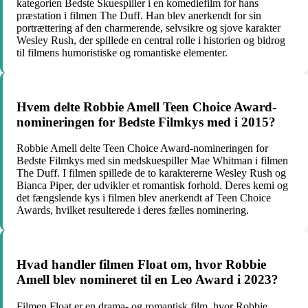
kategorien Bedste Skuespiller i en komediefilm for hans
præstation i filmen The Duff. Han blev anerkendt for sin
portrættering af den charmerende, selvsikre og sjove karakter
Wesley Rush, der spillede en central rolle i historien og bidrog
til filmens humoristiske og romantiske elementer.
Hvem delte Robbie Amell Teen Choice Award-
nomineringen for Bedste Filmkys med i 2015?
Robbie Amell delte Teen Choice Award-nomineringen for
Bedste Filmkys med sin medskuespiller Mae Whitman i filmen
The Duff. I filmen spillede de to karaktererne Wesley Rush og
Bianca Piper, der udvikler et romantisk forhold. Deres kemi og
det fængslende kys i filmen blev anerkendt af Teen Choice
Awards, hvilket resulterede i deres fælles nominering.
Hvad handler filmen Float om, hvor Robbie
Amell blev nomineret til en Leo Award i 2023?
Filmen Float er en drama- og romantisk film, hvor Robbie