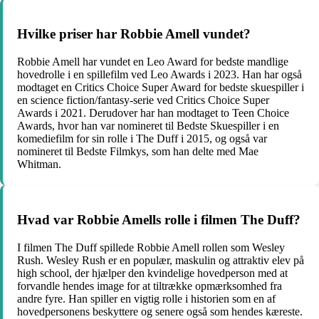
Hvilke priser har Robbie Amell vundet?
Robbie Amell har vundet en Leo Award for bedste mandlige
hovedrolle i en spillefilm ved Leo Awards i 2023. Han har også
modtaget en Critics Choice Super Award for bedste skuespiller i
en science fiction/fantasy-serie ved Critics Choice Super
Awards i 2021. Derudover har han modtaget to Teen Choice
Awards, hvor han var nomineret til Bedste Skuespiller i en
komediefilm for sin rolle i The Duff i 2015, og også var
nomineret til Bedste Filmkys, som han delte med Mae
Whitman.
Hvad var Robbie Amells rolle i filmen The Duff?
I filmen The Duff spillede Robbie Amell rollen som Wesley
Rush. Wesley Rush er en populær, maskulin og attraktiv elev på
high school, der hjælper den kvindelige hovedperson med at
forvandle hendes image for at tiltrække opmærksomhed fra
andre fyre. Han spiller en vigtig rolle i historien som en af
hovedpersonens beskyttere og senere også som hendes kæreste.