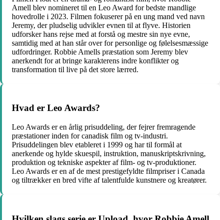
Amell blev nomineret til en Leo Award for bedste mandlige
hovedrolle i 2023. Filmen fokuserer på en ung mand ved navn
Jeremy, der pludselig udvikler evnen til at flyve. Historien
udforsker hans rejse med at forstå og mestre sin nye evne,
samtidig med at han står over for personlige og følelsesmæssige
udfordringer. Robbie Amells præstation som Jeremy blev
anerkendt for at bringe karakterens indre konflikter og
transformation til live på det store lærred.
Hvad er Leo Awards?
Leo Awards er en årlig prisuddeling, der fejrer fremragende
præstationer inden for canadisk film og tv-industri.
Prisuddelingen blev etableret i 1999 og har til formål at
anerkende og hylde skuespil, instruktion, manuskriptskrivning,
produktion og tekniske aspekter af film- og tv-produktioner.
Leo Awards er en af de mest prestigefyldte filmpriser i Canada
og tiltrækker en bred vifte af talentfulde kunstnere og kreatører.
Hvilken slags serie er Upload, hvor Robbie Amell