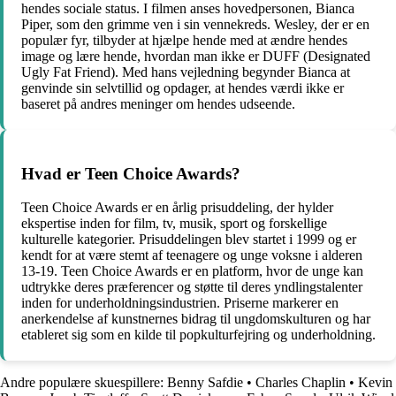
hendes sociale status. I filmen anses hovedpersonen, Bianca
Piper, som den grimme ven i sin vennekreds. Wesley, der er en
populær fyr, tilbyder at hjælpe hende med at ændre hendes
image og lære hende, hvordan man ikke er DUFF (Designated
Ugly Fat Friend). Med hans vejledning begynder Bianca at
genvinde sin selvtillid og opdager, at hendes værdi ikke er
baseret på andres meninger om hendes udseende.
Hvad er Teen Choice Awards?
Teen Choice Awards er en årlig prisuddeling, der hylder
ekspertise inden for film, tv, musik, sport og forskellige
kulturelle kategorier. Prisuddelingen blev startet i 1999 og er
kendt for at være stemt af teenagere og unge voksne i alderen
13-19. Teen Choice Awards er en platform, hvor de unge kan
udtrykke deres præferencer og støtte til deres yndlingstalenter
inden for underholdningsindustrien. Priserne markerer en
anerkendelse af kunstnernes bidrag til ungdomskulturen og har
etableret sig som en kilde til popkulturfejring og underholdning.
Andre populære skuespillere:
Benny Safdie
•
Charles Chaplin
•
Kevin