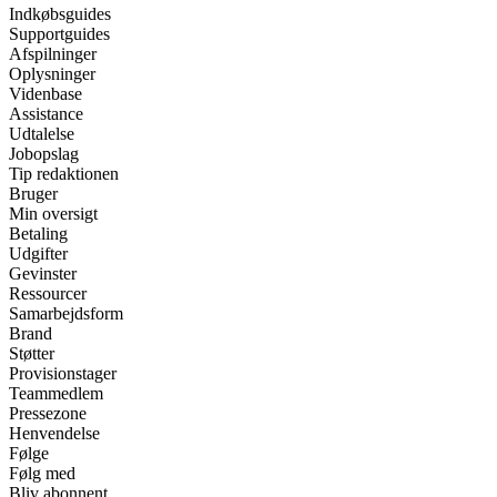
Indkøbsguides
Supportguides
Afspilninger
Oplysninger
Videnbase
Assistance
Udtalelse
Jobopslag
Tip redaktionen
Bruger
Min oversigt
Betaling
Udgifter
Gevinster
Ressourcer
Samarbejdsform
Brand
Støtter
Provisionstager
Teammedlem
Pressezone
Henvendelse
Følge
Følg med
Bliv abonnent