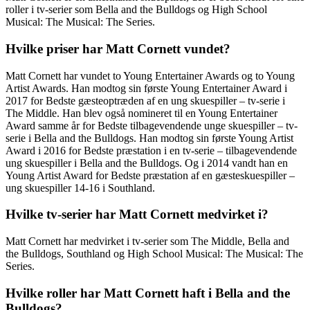
roller i tv-serier som Bella and the Bulldogs og High School
Musical: The Musical: The Series.
Hvilke priser har Matt Cornett vundet?
Matt Cornett har vundet to Young Entertainer Awards og to Young
Artist Awards. Han modtog sin første Young Entertainer Award i
2017 for Bedste gæsteoptræden af en ung skuespiller – tv-serie i
The Middle. Han blev også nomineret til en Young Entertainer
Award samme år for Bedste tilbagevendende unge skuespiller – tv-
serie i Bella and the Bulldogs. Han modtog sin første Young Artist
Award i 2016 for Bedste præstation i en tv-serie – tilbagevendende
ung skuespiller i Bella and the Bulldogs. Og i 2014 vandt han en
Young Artist Award for Bedste præstation af en gæsteskuespiller –
ung skuespiller 14-16 i Southland.
Hvilke tv-serier har Matt Cornett medvirket i?
Matt Cornett har medvirket i tv-serier som The Middle, Bella and
the Bulldogs, Southland og High School Musical: The Musical: The
Series.
Hvilke roller har Matt Cornett haft i Bella and the
Bulldogs?