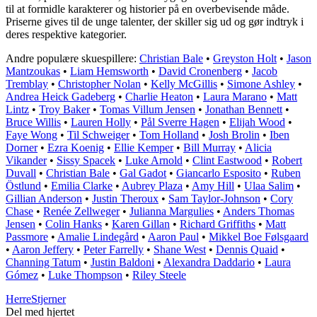
til at formidle karakterer og historier på en overbevisende måde.
Priserne gives til de unge talenter, der skiller sig ud og gør indtryk i
deres respektive kategorier.
Andre populære skuespillere:
Christian Bale
•
Greyston Holt
•
Jason
Mantzoukas
•
Liam Hemsworth
•
David Cronenberg
•
Jacob
Tremblay
•
Christopher Nolan
•
Kelly McGillis
•
Simone Ashley
•
Andrea Heick Gadeberg
•
Charlie Heaton
•
Laura Marano
•
Matt
Lintz
•
Troy Baker
•
Tomas Villum Jensen
•
Jonathan Bennett
•
Bruce Willis
•
Lauren Holly
•
Pål Sverre Hagen
•
Elijah Wood
•
Faye Wong
•
Til Schweiger
•
Tom Holland
•
Josh Brolin
•
Iben
Dorner
•
Ezra Koenig
•
Ellie Kemper
•
Bill Murray
•
Alicia
Vikander
•
Sissy Spacek
•
Luke Arnold
•
Clint Eastwood
•
Robert
Duvall
•
Christian Bale
•
Gal Gadot
•
Giancarlo Esposito
•
Ruben
Östlund
•
Emilia Clarke
•
Aubrey Plaza
•
Amy Hill
•
Ulaa Salim
•
Gillian Anderson
•
Justin Theroux
•
Sam Taylor-Johnson
•
Cory
Chase
•
Renée Zellweger
•
Julianna Margulies
•
Anders Thomas
Jensen
•
Colin Hanks
•
Karen Gillan
•
Richard Griffiths
•
Matt
Passmore
•
Amalie Lindegård
•
Aaron Paul
•
Mikkel Boe Følsgaard
•
Aaron Jeffery
•
Peter Farrelly
•
Shane West
•
Dennis Quaid
•
Channing Tatum
•
Justin Baldoni
•
Alexandra Daddario
•
Laura
Gómez
•
Luke Thompson
•
Riley Steele
Herre
Stjerner
Del med hjertet