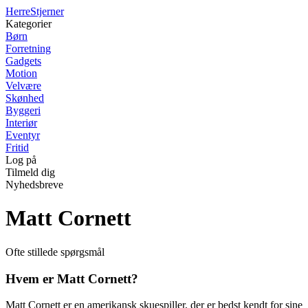
Herre
Stjerner
Kategorier
Børn
Forretning
Gadgets
Motion
Velvære
Skønhed
Byggeri
Interiør
Eventyr
Fritid
Log på
Tilmeld dig
Nyhedsbreve
Matt Cornett
Ofte stillede spørgsmål
Hvem er Matt Cornett?
Matt Cornett er en amerikansk skuespiller, der er bedst kendt for sine