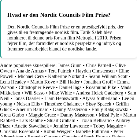
Hvad er den Nordic Councils Film Prize?
Den Nordic Councils Film Prize er en præstigefyldt pris, der
gives til en fremragende nordisk film. Tarik Saleh blev
nomineret til denne pris for sin film Metropia i 2010. Prisen
fejrer film, der formidler et nordisk perspektiv og udtryk og
fremmer samarbejdet blandt de nordiske lande.
Andre populære skuespillere:
James Gunn
•
Chris Parnell
•
Clive
Owen
•
Ana de Armas
•
Tera Patrick
•
Hayden Christensen
•
Eline
Powell
•
Michael Cera
•
Katherine Norland
•
Seann William Scott
•
Lena Headey
•
Martin Kove
•
Bill Hader
•
Jonathan Groff
•
Emma
Watson
•
Christopher Reeve
•
Daniel Ings
•
Rosamund Pike
•
Mads
Mikkelsen
•
Will Sasso
•
Mike White
•
Andrea Heick Gadeberg
•
Sam
Neill
•
Jonas Dassler
•
Liam Hemsworth
•
Alyssa Sutherland
•
Lee Si-
young
•
Nelsan Ellis
•
Timothée Chalamet
•
Sissy Spacek
•
Griffin
Gluck
•
Aneurin Barnard
•
Danny Masterson
•
Emily Ratajkowski
•
Greta Garbo
•
Maggie Grace
•
Danny Masterson
•
Missi Pyle
•
Martin
Rabbett
•
Lars Ranthe
•
Stuart Graham
•
Troian Bellisario
•
Aubrey
Plaza
•
Anette Støvelbæk
•
Jennifer Lawrence
•
Tobey Maguire
•
Christina Rosendahl
•
Robin Weigert
•
Isabelle Fuhrman
•
Peter
Albrechtsen
•
Romain Gavras
•
Christine Albeck Børge
•
Ruben