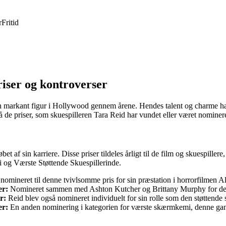
r
Fritid
iser og kontroverser
 en markant figur i Hollywood gennem årene. Hendes talent og charme ha
å de priser, som skuespilleren Tara Reid har vundet eller været nomineret
af sin karriere. Disse priser tildeles årligt til de film og skuespillere,
 og Værste Støttende Skuespillerinde.
nomineret til denne tvivlsomme pris for sin præstation i horrorfilmen A
er:
Nomineret sammen med Ashton Kutcher og Brittany Murphy for deres
r:
Reid blev også nomineret individuelt for sin rolle som den støttende
er:
En anden nominering i kategorien for værste skærmkemi, denne gan