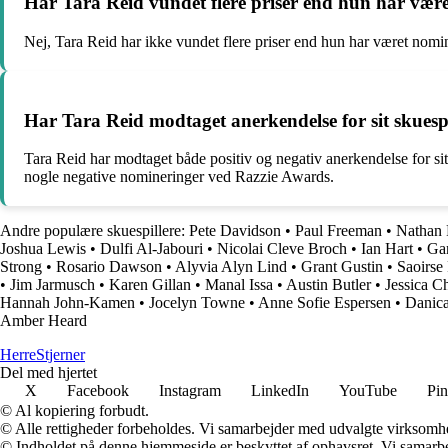
Har Tara Reid vundet flere priser end hun har være
Nej, Tara Reid har ikke vundet flere priser end hun har været nomi
Har Tara Reid modtaget anerkendelse for sit skuesp
Tara Reid har modtaget både positiv og negativ anerkendelse for 
nogle negative nomineringer ved Razzie Awards.
Andre populære skuespillere:
Pete Davidson
•
Paul Freeman
•
Nathan 
Joshua Lewis
•
Dulfi Al-Jabouri
•
Nicolai Cleve Broch
•
Ian Hart
•
Ga
Strong
•
Rosario Dawson
•
Alyvia Alyn Lind
•
Grant Gustin
•
Saoirse
•
Jim Jarmusch
•
Karen Gillan
•
Manal Issa
•
Austin Butler
•
Jessica C
Hannah John-Kamen
•
Jocelyn Towne
•
Anne Sofie Espersen
•
Danic
Amber Heard
Herre
Stjerner
Del med hjertet
X
Facebook
Instagram
LinkedIn
YouTube
Pin
© Al kopiering forbudt.
© Alle rettigheder forbeholdes. Vi samarbejder med udvalgte virksomhed
© Indholdet på denne hjemmeside er beskyttet af ophavsret. Vi samarbe