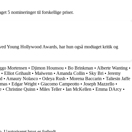
 5 nomineringer til forskellige priser.
le ved Young Hollywood Awards, har hun også modtaget kritik og
ggo Mortensen
•
Djimon Hounsou
•
Bo Brinkman
•
Alberte Wanting
•
•
Elliot Grihault
•
Maïwenn
•
Amanda Collin
•
Sky Bri
•
Jeremy
rd
•
Amaury Nolasco
•
Odeya Rush
•
Morena Baccarin
•
Taliesin Jaffe
rmas
•
Edgar Wright
•
Giacomo Campeotto
•
Joseph Mazzello
•
e
•
Christine Quinn
•
Miles Teller
•
Ian McKellen
•
Emma DArcy
•
 Uautoriseret brug er forbudt.