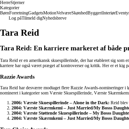
Herre
Stjerner
Kategorier
Børn
Forretning
Gadgets
Motion
Velvære
Skønhed
Byggeri
Interiør
Eventy
Log på
Tilmeld dig
Nyhedsbreve
Tara Reid
Tara Reid: En karriere markeret af både pr
Tara Reid er en amerikansk skuespillerinde, der har etableret sig som
karriere har også været præget af kontroverser og kritik. Her er et kig p
Razzie Awards
Tara Reid har desværre modtaget flere Razzie Awards-nomineringer i løbet 
nomineret i kategorier som Værste Skuespillerinde, Værste Skærmkemi
2006: Værste Skuespillerinde – Alone in the Dark:
Reid blev 
2004: Værste Skærmkemi – Just Married/My Bosss Daught
2004: Værste Støttende Skuespillerinde – My Bosss Daughte
2004: Værste Skærmkemi – Just Married/My Bosss Daught