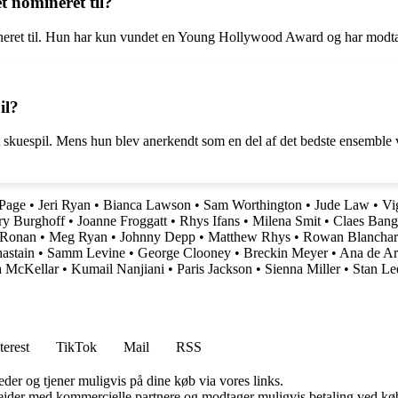
t nomineret til?
neret til. Hun har kun vundet en Young Hollywood Award og har modtaget
il?
sit skuespil. Mens hun blev anerkendt som en del af det bedste ensemb
Page
•
Jeri Ryan
•
Bianca Lawson
•
Sam Worthington
•
Jude Law
•
Vi
ry Burghoff
•
Joanne Froggatt
•
Rhys Ifans
•
Milena Smit
•
Claes Bang
 Ronan
•
Meg Ryan
•
Johnny Depp
•
Matthew Rhys
•
Rowan Blancha
hastain
•
Samm Levine
•
George Clooney
•
Breckin Meyer
•
Ana de A
a McKellar
•
Kumail Nanjiani
•
Paris Jackson
•
Sienna Miller
•
Stan Le
terest
TikTok
Mail
RSS
er og tjener muligvis på dine køb via vores links.
jder med kommercielle partnere og modtager muligvis betaling ved køb.