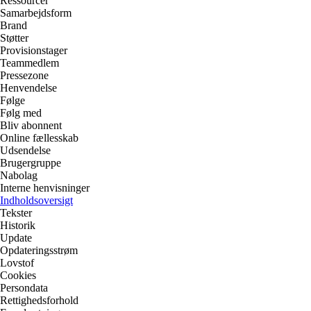
Ressourcer
Samarbejdsform
Brand
Støtter
Provisionstager
Teammedlem
Pressezone
Henvendelse
Følge
Følg med
Bliv abonnent
Online fællesskab
Udsendelse
Brugergruppe
Nabolag
Interne henvisninger
Indholdsoversigt
Tekster
Historik
Update
Opdateringsstrøm
Lovstof
Cookies
Persondata
Rettighedsforhold