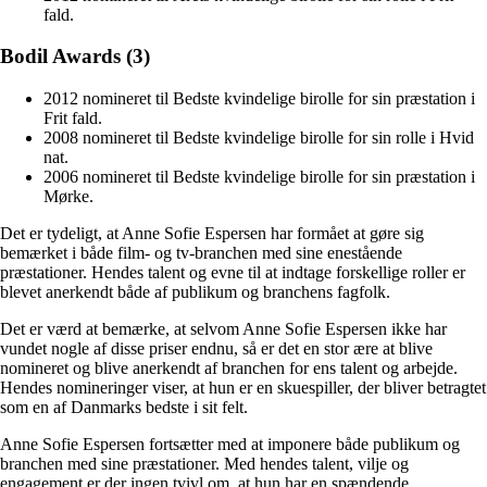
fald.
Bodil Awards (3)
2012 nomineret til Bedste kvindelige birolle for sin præstation i
Frit fald.
2008 nomineret til Bedste kvindelige birolle for sin rolle i Hvid
nat.
2006 nomineret til Bedste kvindelige birolle for sin præstation i
Mørke.
Det er tydeligt, at Anne Sofie Espersen har formået at gøre sig
bemærket i både film- og tv-branchen med sine enestående
præstationer. Hendes talent og evne til at indtage forskellige roller er
blevet anerkendt både af publikum og branchens fagfolk.
Det er værd at bemærke, at selvom Anne Sofie Espersen ikke har
vundet nogle af disse priser endnu, så er det en stor ære at blive
nomineret og blive anerkendt af branchen for ens talent og arbejde.
Hendes nomineringer viser, at hun er en skuespiller, der bliver betragtet
som en af Danmarks bedste i sit felt.
Anne Sofie Espersen fortsætter med at imponere både publikum og
branchen med sine præstationer. Med hendes talent, vilje og
engagement er der ingen tvivl om, at hun har en spændende