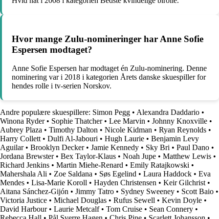
Hvid nat i 2008 i kategorien Bedste kvindelige birolle.
Hvor mange Zulu-nomineringer har Anne Sofie
Espersen modtaget?
Anne Sofie Espersen har modtaget én Zulu-nominering. Denne
nominering var i 2018 i kategorien Årets danske skuespiller for
hendes rolle i tv-serien Norskov.
Andre populære skuespillere:
Simon Pegg
•
Alexandra Daddario
•
Winona Ryder
•
Sophie Thatcher
•
Lee Marvin
•
Johnny Knoxville
•
Aubrey Plaza
•
Timothy Dalton
•
Nicole Kidman
•
Ryan Reynolds
•
Harry Collett
•
Dulfi Al-Jabouri
•
Hugh Laurie
•
Benjamin Levy
Aguilar
•
Brooklyn Decker
•
Jamie Kennedy
•
Sky Bri
•
Paul Dano
•
Jordana Brewster
•
Bex Taylor-Klaus
•
Noah Jupe
•
Matthew Lewis
•
Richard Jenkins
•
Martin Miehe-Renard
•
Emily Ratajkowski
•
Mahershala Ali
•
Zoe Saldana
•
Søs Egelind
•
Laura Haddock
•
Eva
Mendes
•
Lisa-Marie Koroll
•
Hayden Christensen
•
Keir Gilchrist
•
Aitana Sánchez-Gijón
•
Jimmy Tatro
•
Sydney Sweeney
•
Scott Baio
•
Victoria Justice
•
Michael Douglas
•
Rufus Sewell
•
Kevin Doyle
•
David Harbour
•
Laurie Metcalf
•
Tom Cruise
•
Sean Connery
•
Rebecca Hall
•
Pål Sverre Hagen
•
Chris Pine
•
Scarlett Johansson
•