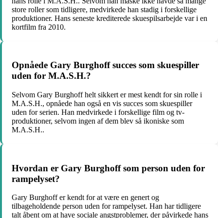
hans rolle i M.A.S.H.. Selvom han måske ikke havde så mange
store roller som tidligere, medvirkede han stadig i forskellige
produktioner. Hans seneste krediterede skuespilsarbejde var i en
kortfilm fra 2010.
Opnåede Gary Burghoff succes som skuespiller
uden for M.A.S.H.?
Selvom Gary Burghoff helt sikkert er mest kendt for sin rolle i
M.A.S.H., opnåede han også en vis succes som skuespiller
uden for serien. Han medvirkede i forskellige film og tv-
produktioner, selvom ingen af dem blev så ikoniske som
M.A.S.H..
Hvordan er Gary Burghoff som person uden for
rampelyset?
Gary Burghoff er kendt for at være en genert og
tilbageholdende person uden for rampelyset. Han har tidligere
talt åbent om at have sociale angstproblemer, der påvirkede hans