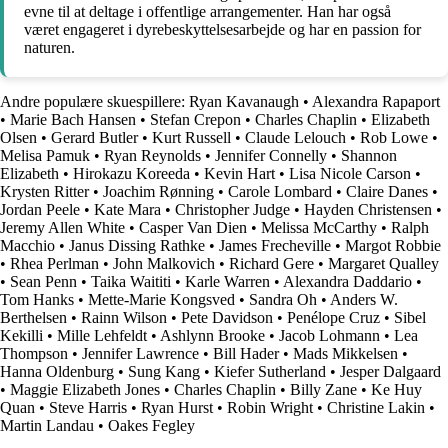
evne til at deltage i offentlige arrangementer. Han har også
været engageret i dyrebeskyttelsesarbejde og har en passion for
naturen.
Andre populære skuespillere:
Ryan Kavanaugh
•
Alexandra Rapaport
•
Marie Bach Hansen
•
Stefan Crepon
•
Charles Chaplin
•
Elizabeth
Olsen
•
Gerard Butler
•
Kurt Russell
•
Claude Lelouch
•
Rob Lowe
•
Melisa Pamuk
•
Ryan Reynolds
•
Jennifer Connelly
•
Shannon
Elizabeth
•
Hirokazu Koreeda
•
Kevin Hart
•
Lisa Nicole Carson
•
Krysten Ritter
•
Joachim Rønning
•
Carole Lombard
•
Claire Danes
•
Jordan Peele
•
Kate Mara
•
Christopher Judge
•
Hayden Christensen
•
Jeremy Allen White
•
Casper Van Dien
•
Melissa McCarthy
•
Ralph
Macchio
•
Janus Dissing Rathke
•
James Frecheville
•
Margot Robbie
•
Rhea Perlman
•
John Malkovich
•
Richard Gere
•
Margaret Qualley
•
Sean Penn
•
Taika Waititi
•
Karle Warren
•
Alexandra Daddario
•
Tom Hanks
•
Mette-Marie Kongsved
•
Sandra Oh
•
Anders W.
Berthelsen
•
Rainn Wilson
•
Pete Davidson
•
Penélope Cruz
•
Sibel
Kekilli
•
Mille Lehfeldt
•
Ashlynn Brooke
•
Jacob Lohmann
•
Lea
Thompson
•
Jennifer Lawrence
•
Bill Hader
•
Mads Mikkelsen
•
Hanna Oldenburg
•
Sung Kang
•
Kiefer Sutherland
•
Jesper Dalgaard
•
Maggie Elizabeth Jones
•
Charles Chaplin
•
Billy Zane
•
Ke Huy
Quan
•
Steve Harris
•
Ryan Hurst
•
Robin Wright
•
Christine Lakin
•
Martin Landau
•
Oakes Fegley