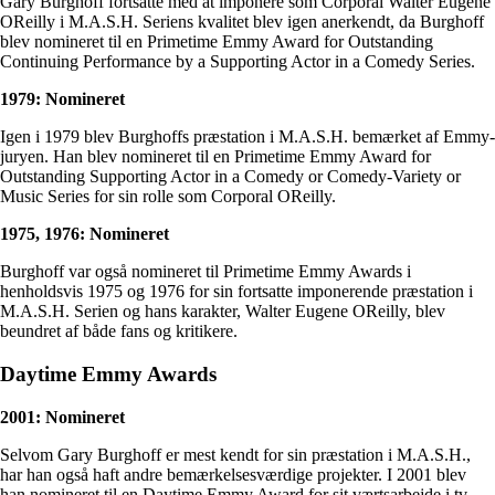
Gary Burghoff fortsatte med at imponere som Corporal Walter Eugene
OReilly i M.A.S.H. Seriens kvalitet blev igen anerkendt, da Burghoff
blev nomineret til en Primetime Emmy Award for Outstanding
Continuing Performance by a Supporting Actor in a Comedy Series.
1979: Nomineret
Igen i 1979 blev Burghoffs præstation i M.A.S.H. bemærket af Emmy-
juryen. Han blev nomineret til en Primetime Emmy Award for
Outstanding Supporting Actor in a Comedy or Comedy-Variety or
Music Series for sin rolle som Corporal OReilly.
1975, 1976: Nomineret
Burghoff var også nomineret til Primetime Emmy Awards i
henholdsvis 1975 og 1976 for sin fortsatte imponerende præstation i
M.A.S.H. Serien og hans karakter, Walter Eugene OReilly, blev
beundret af både fans og kritikere.
Daytime Emmy Awards
2001: Nomineret
Selvom Gary Burghoff er mest kendt for sin præstation i M.A.S.H.,
har han også haft andre bemærkelsesværdige projekter. I 2001 blev
han nomineret til en Daytime Emmy Award for sit værtsarbejde i tv-