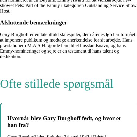
showet Pets: Part of the Family i kategorien Outstanding Service Show
Host.
Afsluttende bemærkninger
Gary Burghoff er en talentfuld skuespiller, der i årenes løb har formået
at imponere publikum og modtage anerkendelse for sit arbejde. Hans
præstationer i M.A.S.H. gjorde ham til et husstandsnavn, og hans
Emmy-nomineringer og sejre er en testament til hans talent og
dedikation.
Ofte stillede spørgsmål
Hvornår blev Gary Burghoff født, og hvor er
han fra?
Gary Burghoff blev født den 24. maj 1943 i Bristol,