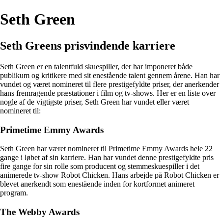
Seth Green
Seth Greens prisvindende karriere
Seth Green er en talentfuld skuespiller, der har imponeret både
publikum og kritikere med sit enestående talent gennem årene. Han har
vundet og været nomineret til flere prestigefyldte priser, der anerkender
hans fremragende præstationer i film og tv-shows. Her er en liste over
nogle af de vigtigste priser, Seth Green har vundet eller været
nomineret til:
Primetime Emmy Awards
Seth Green har været nomineret til Primetime Emmy Awards hele 22
gange i løbet af sin karriere. Han har vundet denne prestigefyldte pris
fire gange for sin rolle som producent og stemmeskuespiller i det
animerede tv-show Robot Chicken. Hans arbejde på Robot Chicken er
blevet anerkendt som enestående inden for kortformet animeret
program.
The Webby Awards