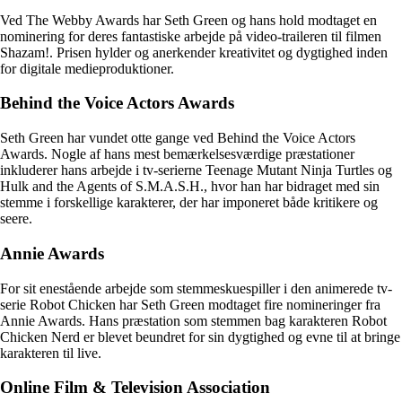
Ved The Webby Awards har Seth Green og hans hold modtaget en
nominering for deres fantastiske arbejde på video-traileren til filmen
Shazam!. Prisen hylder og anerkender kreativitet og dygtighed inden
for digitale medieproduktioner.
Behind the Voice Actors Awards
Seth Green har vundet otte gange ved Behind the Voice Actors
Awards. Nogle af hans mest bemærkelsesværdige præstationer
inkluderer hans arbejde i tv-serierne Teenage Mutant Ninja Turtles og
Hulk and the Agents of S.M.A.S.H., hvor han har bidraget med sin
stemme i forskellige karakterer, der har imponeret både kritikere og
seere.
Annie Awards
For sit enestående arbejde som stemmeskuespiller i den animerede tv-
serie Robot Chicken har Seth Green modtaget fire nomineringer fra
Annie Awards. Hans præstation som stemmen bag karakteren Robot
Chicken Nerd er blevet beundret for sin dygtighed og evne til at bringe
karakteren til live.
Online Film & Television Association