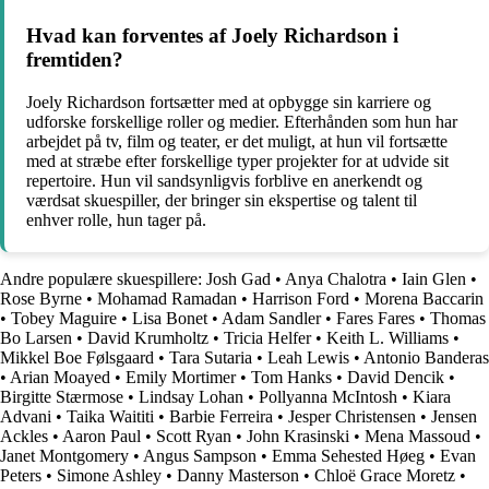
Hvad kan forventes af Joely Richardson i
fremtiden?
Joely Richardson fortsætter med at opbygge sin karriere og
udforske forskellige roller og medier. Efterhånden som hun har
arbejdet på tv, film og teater, er det muligt, at hun vil fortsætte
med at stræbe efter forskellige typer projekter for at udvide sit
repertoire. Hun vil sandsynligvis forblive en anerkendt og
værdsat skuespiller, der bringer sin ekspertise og talent til
enhver rolle, hun tager på.
Andre populære skuespillere:
Josh Gad
•
Anya Chalotra
•
Iain Glen
•
Rose Byrne
•
Mohamad Ramadan
•
Harrison Ford
•
Morena Baccarin
•
Tobey Maguire
•
Lisa Bonet
•
Adam Sandler
•
Fares Fares
•
Thomas
Bo Larsen
•
David Krumholtz
•
Tricia Helfer
•
Keith L. Williams
•
Mikkel Boe Følsgaard
•
Tara Sutaria
•
Leah Lewis
•
Antonio Banderas
•
Arian Moayed
•
Emily Mortimer
•
Tom Hanks
•
David Dencik
•
Birgitte Stærmose
•
Lindsay Lohan
•
Pollyanna McIntosh
•
Kiara
Advani
•
Taika Waititi
•
Barbie Ferreira
•
Jesper Christensen
•
Jensen
Ackles
•
Aaron Paul
•
Scott Ryan
•
John Krasinski
•
Mena Massoud
•
Janet Montgomery
•
Angus Sampson
•
Emma Sehested Høeg
•
Evan
Peters
•
Simone Ashley
•
Danny Masterson
•
Chloë Grace Moretz
•