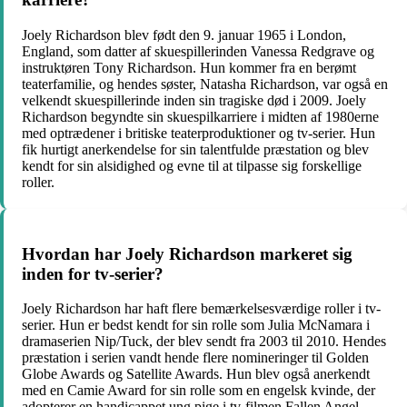
Joely Richardson blev født den 9. januar 1965 i London,
England, som datter af skuespillerinden Vanessa Redgrave og
instruktøren Tony Richardson. Hun kommer fra en berømt
teaterfamilie, og hendes søster, Natasha Richardson, var også en
velkendt skuespillerinde inden sin tragiske død i 2009. Joely
Richardson begyndte sin skuespilkarriere i midten af 1980erne
med optrædener i britiske teaterproduktioner og tv-serier. Hun
fik hurtigt anerkendelse for sin talentfulde præstation og blev
kendt for sin alsidighed og evne til at tilpasse sig forskellige
roller.
Hvordan har Joely Richardson markeret sig
inden for tv-serier?
Joely Richardson har haft flere bemærkelsesværdige roller i tv-
serier. Hun er bedst kendt for sin rolle som Julia McNamara i
dramaserien Nip/Tuck, der blev sendt fra 2003 til 2010. Hendes
præstation i serien vandt hende flere nomineringer til Golden
Globe Awards og Satellite Awards. Hun blev også anerkendt
med en Camie Award for sin rolle som en engelsk kvinde, der
adopterer en handicappet ung pige i tv-filmen Fallen Angel.