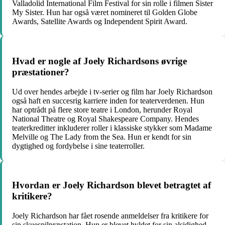
Valladolid International Film Festival for sin rolle i filmen Sister
My Sister. Hun har også været nomineret til Golden Globe
Awards, Satellite Awards og Independent Spirit Award.
Hvad er nogle af Joely Richardsons øvrige
præstationer?
Ud over hendes arbejde i tv-serier og film har Joely Richardson
også haft en succesrig karriere inden for teaterverdenen. Hun
har optrådt på flere store teatre i London, herunder Royal
National Theatre og Royal Shakespeare Company. Hendes
teaterkreditter inkluderer roller i klassiske stykker som Madame
Melville og The Lady from the Sea. Hun er kendt for sin
dygtighed og fordybelse i sine teaterroller.
Hvordan er Joely Richardson blevet betragtet af
kritikere?
Joely Richardson har fået rosende anmeldelser fra kritikere for
sin skuespilpræstation. Hun er blevet hyldet for sin alsidighed