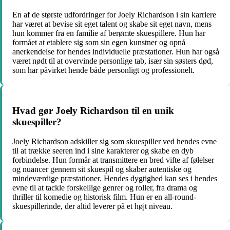
En af de største udfordringer for Joely Richardson i sin karriere
har været at bevise sit eget talent og skabe sit eget navn, mens
hun kommer fra en familie af berømte skuespillere. Hun har
formået at etablere sig som sin egen kunstner og opnå
anerkendelse for hendes individuelle præstationer. Hun har også
været nødt til at overvinde personlige tab, især sin søsters død,
som har påvirket hende både personligt og professionelt.
Hvad gør Joely Richardson til en unik
skuespiller?
Joely Richardson adskiller sig som skuespiller ved hendes evne
til at trække seeren ind i sine karakterer og skabe en dyb
forbindelse. Hun formår at transmittere en bred vifte af følelser
og nuancer gennem sit skuespil og skaber autentiske og
mindeværdige præstationer. Hendes dygtighed kan ses i hendes
evne til at tackle forskellige genrer og roller, fra drama og
thriller til komedie og historisk film. Hun er en all-round-
skuespillerinde, der altid leverer på et højt niveau.