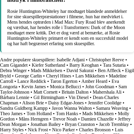
Rosie Huntington-Whiteley har modtaget blandede anmeldelser
for sine skuespillerpræstationer i filmene, hun har medvirket i.
Mens hendes optræden i Mad Max: Fury Road blev anerkendt
og værdsat, har hendes rolle i Transformers: Dark of the Moon
modtaget mere kritik. Det er dog værd at bemærke, at Rosie
Huntington-Whiteley primært er kendt som en succesfuld model
og har haft begrænset erfaring som skuespiller.
Andre populære skuespillere:
Isabelle Adjani
•
Christopher Reeve
•
Cam Gigandet
•
Kiefer Sutherland
•
Barry Keoghan
•
Tara Sutaria
•
Debra Winger
•
Mads Mikkelsen
•
David Sakurai
•
Ben Affleck
•
Eigil
Bryld
•
George Carlin
•
Cheryl Hines
•
Lars Mikkelsen
•
Madeline
Carroll
•
Lance Reddick
•
Taron Egerton
•
Amber Heard
•
Eva
Longoria
•
Kevin James
•
Monica Bellucci
•
John Goodman
•
Sam
Taylor-Johnson
•
Matt Cornett
•
Britain Dalton
•
Mahershala Ali
•
Bárbara Lennie
•
Gil Birmingham
•
Vin Diesel
•
Dean-Charles
Chapman
•
Alison Brie
•
Daisy Edgar-Jones
•
Jennifer Coolidge
•
Sandra Guldberg Kampp
•
Javon Wanna Walton
•
Samara Weaving
•
Theo James
•
Tom Holland
•
Tom Hanks
•
Mads Mikkelsen
•
Molly
Gordon
•
Måns Herngren
•
Trevor Noah
•
Damien Chazelle
•
Jeffrey
Dean Morgan
•
Jonathan Bailey
•
Bryan Cranston
•
Jacob Tremblay
•
Harry Styles
•
Nick Frost
•
Nico Parker
•
Charles Bronson
•
Luis