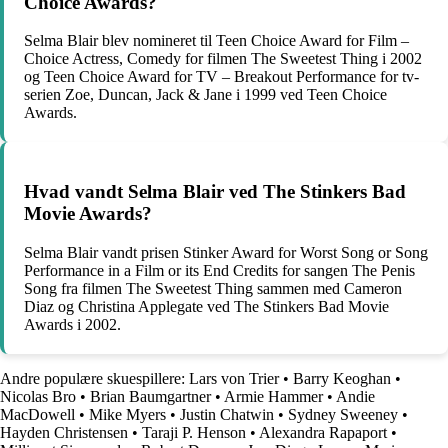
Choice Awards?
Selma Blair blev nomineret til Teen Choice Award for Film –
Choice Actress, Comedy for filmen The Sweetest Thing i 2002
og Teen Choice Award for TV – Breakout Performance for tv-
serien Zoe, Duncan, Jack & Jane i 1999 ved Teen Choice
Awards.
Hvad vandt Selma Blair ved The Stinkers Bad
Movie Awards?
Selma Blair vandt prisen Stinker Award for Worst Song or Song
Performance in a Film or its End Credits for sangen The Penis
Song fra filmen The Sweetest Thing sammen med Cameron
Diaz og Christina Applegate ved The Stinkers Bad Movie
Awards i 2002.
Andre populære skuespillere:
Lars von Trier
•
Barry Keoghan
•
Nicolas Bro
•
Brian Baumgartner
•
Armie Hammer
•
Andie
MacDowell
•
Mike Myers
•
Justin Chatwin
•
Sydney Sweeney
•
Hayden Christensen
•
Taraji P. Henson
•
Alexandra Rapaport
•