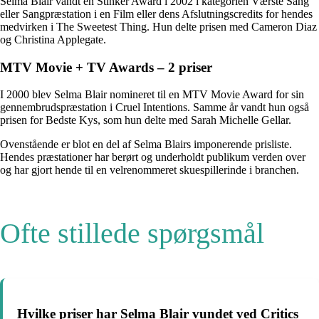
Selma Blair vandt en Stinker Award i 2002 i kategorien Værste Sang
eller Sangpræstation i en Film eller dens Afslutningscredits for hendes
medvirken i The Sweetest Thing. Hun delte prisen med Cameron Diaz
og Christina Applegate.
MTV Movie + TV Awards – 2 priser
I 2000 blev Selma Blair nomineret til en MTV Movie Award for sin
gennembrudspræstation i Cruel Intentions. Samme år vandt hun også
prisen for Bedste Kys, som hun delte med Sarah Michelle Gellar.
Ovenstående er blot en del af Selma Blairs imponerende prisliste.
Hendes præstationer har berørt og underholdt publikum verden over
og har gjort hende til en velrenommeret skuespillerinde i branchen.
Ofte stillede spørgsmål
Hvilke priser har Selma Blair vundet ved Critics