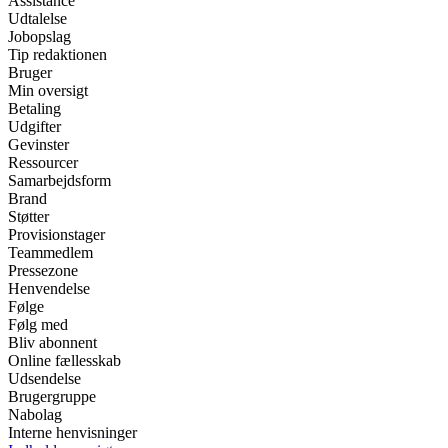
Assistance
Udtalelse
Jobopslag
Tip redaktionen
Bruger
Min oversigt
Betaling
Udgifter
Gevinster
Ressourcer
Samarbejdsform
Brand
Støtter
Provisionstager
Teammedlem
Pressezone
Henvendelse
Følge
Følg med
Bliv abonnent
Online fællesskab
Udsendelse
Brugergruppe
Nabolag
Interne henvisninger