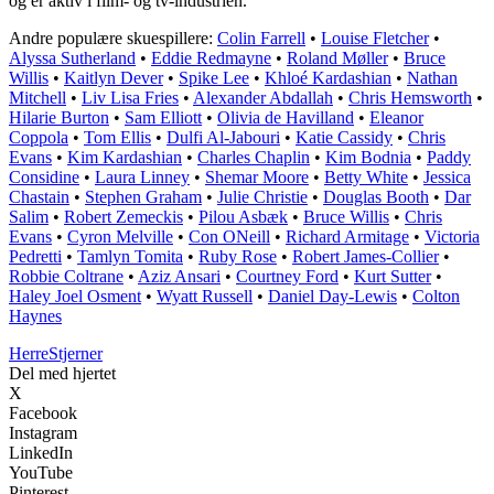
og er aktiv i film- og tv-industrien.
Andre populære skuespillere:
Colin Farrell
•
Louise Fletcher
•
Alyssa Sutherland
•
Eddie Redmayne
•
Roland Møller
•
Bruce
Willis
•
Kaitlyn Dever
•
Spike Lee
•
Khloé Kardashian
•
Nathan
Mitchell
•
Liv Lisa Fries
•
Alexander Abdallah
•
Chris Hemsworth
•
Hilarie Burton
•
Sam Elliott
•
Olivia de Havilland
•
Eleanor
Coppola
•
Tom Ellis
•
Dulfi Al-Jabouri
•
Katie Cassidy
•
Chris
Evans
•
Kim Kardashian
•
Charles Chaplin
•
Kim Bodnia
•
Paddy
Considine
•
Laura Linney
•
Shemar Moore
•
Betty White
•
Jessica
Chastain
•
Stephen Graham
•
Julie Christie
•
Douglas Booth
•
Dar
Salim
•
Robert Zemeckis
•
Pilou Asbæk
•
Bruce Willis
•
Chris
Evans
•
Cyron Melville
•
Con ONeill
•
Richard Armitage
•
Victoria
Pedretti
•
Tamlyn Tomita
•
Ruby Rose
•
Robert James-Collier
•
Robbie Coltrane
•
Aziz Ansari
•
Courtney Ford
•
Kurt Sutter
•
Haley Joel Osment
•
Wyatt Russell
•
Daniel Day-Lewis
•
Colton
Haynes
Herre
Stjerner
Del med hjertet
X
Facebook
Instagram
LinkedIn
YouTube
Pinterest