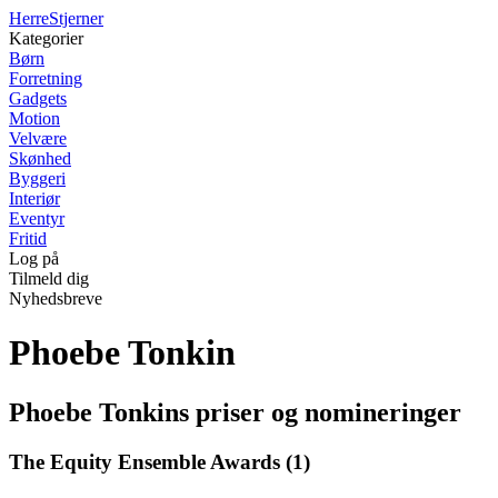
Herre
Stjerner
Kategorier
Børn
Forretning
Gadgets
Motion
Velvære
Skønhed
Byggeri
Interiør
Eventyr
Fritid
Log på
Tilmeld dig
Nyhedsbreve
Phoebe Tonkin
Phoebe Tonkins priser og nomineringer
The Equity Ensemble Awards (1)